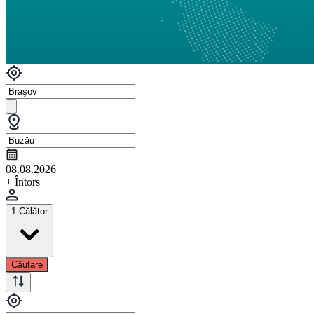
08.08.2026
+ Întors
1 Călător
Căutare