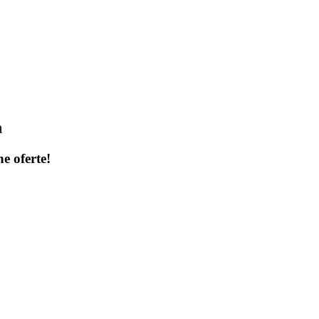
a
ne oferte!