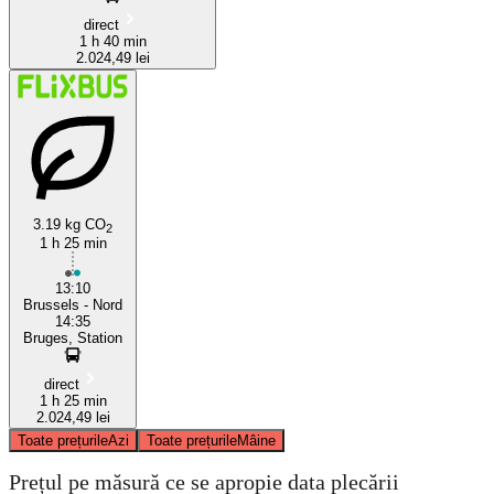
direct
1 h 40 min
2.024,49 lei
3.19 kg CO
2
1 h 25 min
13:10
Brussels - Nord
14:35
Bruges, Station
direct
1 h 25 min
2.024,49 lei
Toate prețurile
Azi
Toate prețurile
Mâine
Prețul pe măsură ce se apropie data plecării