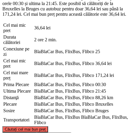
orele 00:30 și ultima la 21:45. Este posibil să călătoriți de la
Bruxelles la Bruges cu autobuz pentru doar 36,64 lei sau până la
171,24 lei. Cel mai bun preț pentru această călătorie este 36,64 lei.
Cel mai mic
36,64 lei
pret
Durata
2 ore 2 min.
călătoriei
Conexiune pe
BlaBlaCar Bus, FlixBus, Flibco
25
zi
Cel mai mic
BlaBlaCar Bus, FlixBus, Flibco
36,64 lei
pret
Cel mai mare
BlaBlaCar Bus, FlixBus, Flibco
171,24 lei
preț
Prima Plecare
BlaBlaCar Bus, FlixBus, Flibco
00:30
Ultima Plecare
BlaBlaCar Bus, FlixBus, Flibco
21:45
Distanţă
BlaBlaCar Bus, FlixBus, Flibco
88,26 km
Plecare
BlaBlaCar Bus, FlixBus, Flibco
Bruxelles
Sosire
BlaBlaCar Bus, FlixBus, Flibco
Bruges
BlaBlaCar Bus, FlixBus
BlaBlaCar Bus, FlixBus,
Transportatori
Flibco
©
CARTO
, ©
OpenStreetMap
contributors
Căutați cel mai bun preț