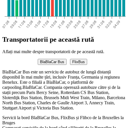
Transportatorii pe această rută
Aflați mai multe despre transportatorii de pe această rută.
BlaBlaCar Bus
FlixBus
BlaBlaCar Bus este un serviciu de autobuz de lungă distanță
disponibil în mai multe țări, inclusiv Franța, Germania și regiunea
Benelux. Este o filială a BlaBlaCar, o platformă de
carpooling.BlaBlaCar. Compania operează autobuze către și de la
stații precum Paris Bercy Seine, Rotterdam CS Bus Station,
Sloterdijk Bus Station, Brussels Midi West Train, Milano, Barcelona
North Bus Station, Charles de Gaulle Airport 3, Annecy Train,
Stuttgart Airport și Victoria Bus Station.
Servicii la bord BlaBlaCar Bus, FlixBus și Flibco de la Bruxelles la
Bruges
Comparați serviciile de la bord când călătoriți de la Bruxelles la