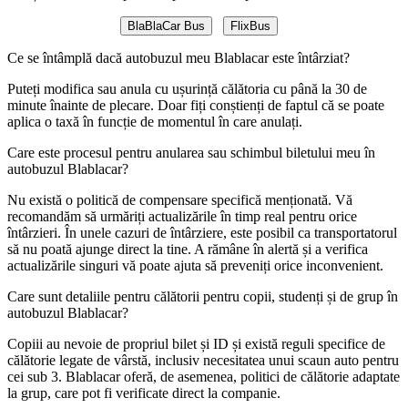
BlaBlaCar Bus
FlixBus
Ce se întâmplă dacă autobuzul meu Blablacar este întârziat?
Puteți modifica sau anula cu ușurință călătoria cu până la 30 de
minute înainte de plecare. Doar fiți conștienți de faptul că se poate
aplica o taxă în funcție de momentul în care anulați.
Care este procesul pentru anularea sau schimbul biletului meu în
autobuzul Blablacar?
Nu există o politică de compensare specifică menționată. Vă
recomandăm să urmăriți actualizările în timp real pentru orice
întârzieri. În unele cazuri de întârziere, este posibil ca transportatorul
să nu poată ajunge direct la tine. A rămâne în alertă și a verifica
actualizările singuri vă poate ajuta să preveniți orice inconvenient.
Care sunt detaliile pentru călătorii pentru copii, studenți și de grup în
autobuzul Blablacar?
Copiii au nevoie de propriul bilet și ID și există reguli specifice de
călătorie legate de vârstă, inclusiv necesitatea unui scaun auto pentru
cei sub 3. Blablacar oferă, de asemenea, politici de călătorie adaptate
la grup, care pot fi verificate direct la companie.