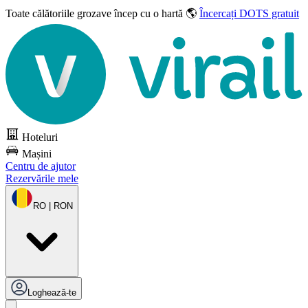
Toate călătoriile grozave
încep cu o hartă 🌎
Încercați DOTS gratuit
Hoteluri
Mașini
Centru de ajutor
Rezervările mele
RO | RON
Loghează-te