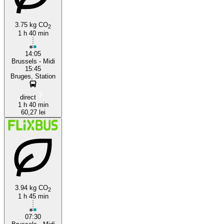
3.75 kg CO
2
1 h 40 min
14:05
Brussels - Midi
15:45
Bruges, Station
direct
1 h 40 min
60,27 lei
3.94 kg CO
2
1 h 45 min
07:30