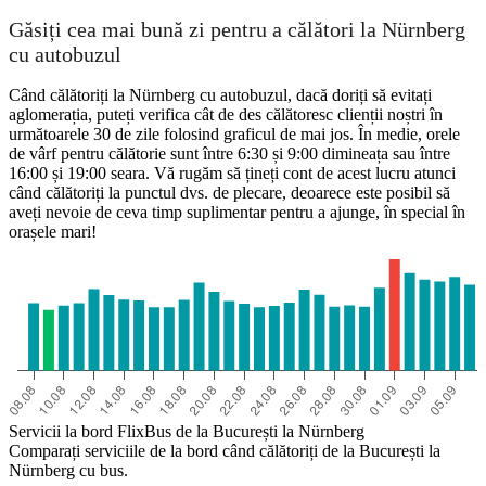
Găsiți cea mai bună zi pentru a călători la Nürnberg
cu autobuzul
Când călătoriți la Nürnberg cu autobuzul, dacă doriți să evitați
aglomerația, puteți verifica cât de des călătoresc clienții noștri în
următoarele 30 de zile folosind graficul de mai jos. În medie, orele
de vârf pentru călătorie sunt între 6:30 și 9:00 dimineața sau între
16:00 și 19:00 seara. Vă rugăm să țineți cont de acest lucru atunci
când călătoriți la punctul dvs. de plecare, deoarece este posibil să
aveți nevoie de ceva timp suplimentar pentru a ajunge, în special în
orașele mari!
Servicii la bord FlixBus de la București la Nürnberg
Comparați serviciile de la bord când călătoriți de la București la
Nürnberg cu bus.