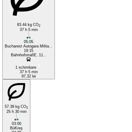
83.44 kg CO
2
37 h 5 min
05:05
Bucharest Autogara Milita...
19:15
BahnhofstraßE, 11...
1 schimbare
37 h 5 min
97,32 lei
57.38 kg CO
2
25 h 30 min
03:00
BüKreş