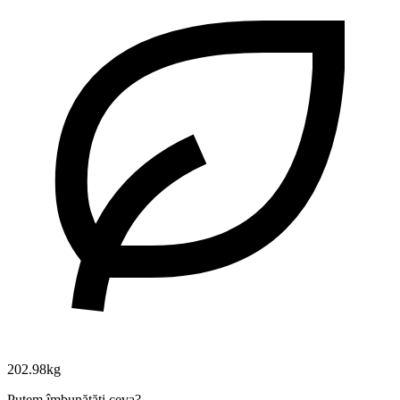
202.98kg
Putem îmbunătăți ceva?