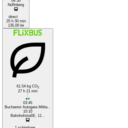
04:30
NüRnberg
direct
25 h 30 min
135,00 lei
61.54 kg CO
2
27 h 21 min
03:45
Bucharest Autogara Milita...
10:10
BahnhofstraßE, 11...
1 schimbare