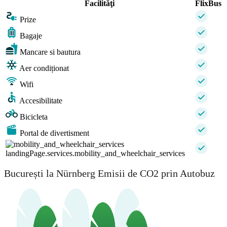
Facilităţi
FlixBus
Prize
Bagaje
Mancare si bautura
Aer condiționat
Wifi
Accesibilitate
Bicicleta
Portal de divertisment
landingPage.services.mobility_and_wheelchair_services
București la Nürnberg Emisii de CO2 prin Autobuz