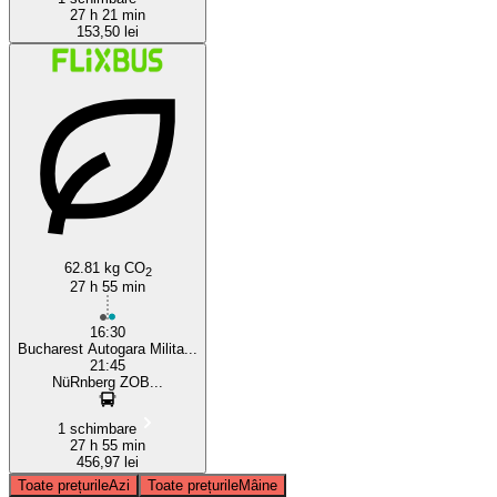
27 h 21 min
153,50 lei
62.81 kg CO
2
27 h 55 min
16:30
Bucharest Autogara Milita...
21:45
NüRnberg ZOB...
1 schimbare
27 h 55 min
456,97 lei
Toate prețurile
Azi
Toate prețurile
Mâine