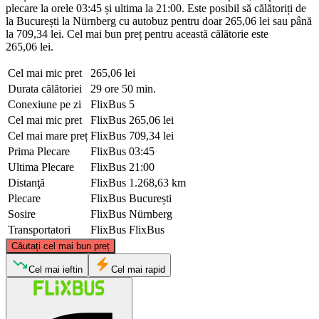
plecare la orele 03:45 și ultima la 21:00. Este posibil să călătoriți de
la București la Nürnberg cu autobuz pentru doar 265,06 lei sau până
la 709,34 lei. Cel mai bun preț pentru această călătorie este
265,06 lei.
Cel mai mic pret
265,06 lei
Durata călătoriei
29 ore 50 min.
Conexiune pe zi
FlixBus
5
Cel mai mic pret
FlixBus
265,06 lei
Cel mai mare preț
FlixBus
709,34 lei
Prima Plecare
FlixBus
03:45
Ultima Plecare
FlixBus
21:00
Distanţă
FlixBus
1.268,63 km
Plecare
FlixBus
București
Sosire
FlixBus
Nürnberg
Transportatori
FlixBus
FlixBus
©
CARTO
, ©
OpenStreetMap
contributors
Căutați cel mai bun preț
Cel mai ieftin
Cel mai rapid
Nuremberg