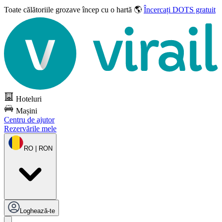
Toate călătoriile grozave
încep cu o hartă 🌎
Încercați DOTS gratuit
Hoteluri
Mașini
Centru de ajutor
Rezervările mele
RO | RON
Loghează-te