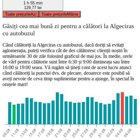
1 h 55 min
129,77 lei
Toate prețurile
Azi
Toate prețurile
Mâine
Găsiți cea mai bună zi pentru a călători la Algeciras
cu autobuzul
Când călătoriți la Algeciras cu autobuzul, dacă doriți să evitați
aglomerația, puteți verifica cât de des călătoresc clienții noștri în
următoarele 30 de zile folosind graficul de mai jos. În medie, orele
de vârf pentru călătorie sunt între 6:30 și 9:00 dimineața sau între
16:00 și 19:00 seara. Vă rugăm să țineți cont de acest lucru atunci
când călătoriți la punctul dvs. de plecare, deoarece este posibil să
aveți nevoie de ceva timp suplimentar pentru a ajunge, în special în
orașele mari!