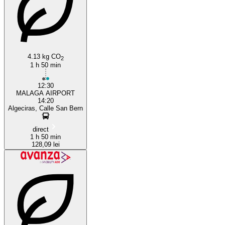
Algeciras
4.13 kg CO
2
1 h 50 min
12:30
MALAGA AIRPORT
14:20
Algeciras, Calle San Bern
direct
1 h 50 min
128,09 lei