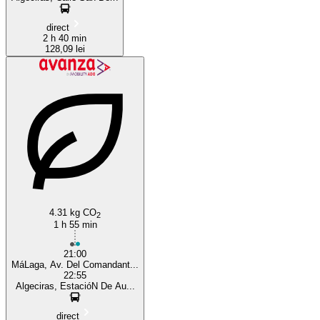
direct
2 h 40 min
128,09 lei
4.31 kg CO
2
1 h 55 min
21:00
MáLaga, Av. Del Comandant...
22:55
Algeciras, EstacióN De Au...
direct