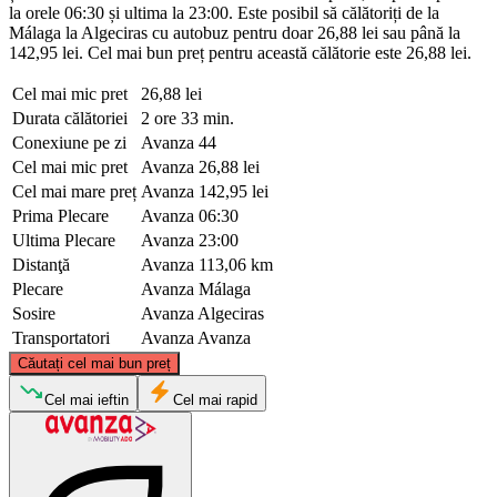
la orele 06:30 și ultima la 23:00. Este posibil să călătoriți de la
Málaga la Algeciras cu autobuz pentru doar 26,88 lei sau până la
142,95 lei. Cel mai bun preț pentru această călătorie este 26,88 lei.
Cel mai mic pret
26,88 lei
Durata călătoriei
2 ore 33 min.
Conexiune pe zi
Avanza
44
Cel mai mic pret
Avanza
26,88 lei
Cel mai mare preț
Avanza
142,95 lei
Prima Plecare
Avanza
06:30
Ultima Plecare
Avanza
23:00
Distanţă
Avanza
113,06 km
Plecare
Avanza
Málaga
Sosire
Avanza
Algeciras
Transportatori
Avanza
Avanza
©
CARTO
, ©
OpenStreetMap
contributors
Căutați cel mai bun preț
Málaga
Cel mai ieftin
Cel mai rapid