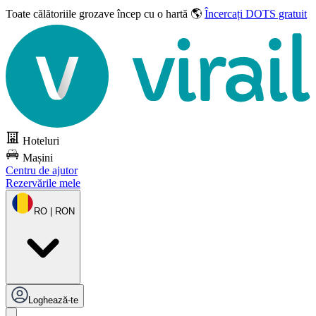
Toate călătoriile grozave
încep cu o hartă 🌎
Încercați DOTS gratuit
Hoteluri
Mașini
Centru de ajutor
Rezervările mele
RO | RON
Loghează-te