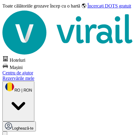
Toate călătoriile grozave
încep cu o hartă 🌎
Încercați DOTS gratuit
Hoteluri
Mașini
Centru de ajutor
Rezervările mele
RO | RON
Loghează-te