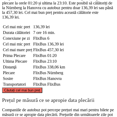
plecare la orele 01:20 și ultima la 23:10. Este posibil să călătoriți de
la Nürnberg la Hanovra cu autobuz pentru doar 136,39 lei sau până
la 457,30 lei. Cel mai bun preț pentru această călătorie este
136,39 lei.
Cel mai mic pret
136,39 lei
Durata călătoriei
7 ore 16 min.
Conexiune pe zi
FlixBus
6
Cel mai mic pret
FlixBus
136,39 lei
Cel mai mare preț
FlixBus
457,30 lei
Prima Plecare
FlixBus
01:20
Ultima Plecare
FlixBus
23:10
Distanţă
FlixBus
338,06 km
Plecare
FlixBus
Nürnberg
Sosire
FlixBus
Hanovra
Transportatori
FlixBus
FlixBus
©
CARTO
, ©
OpenStreetMap
contributors
Căutați cel mai bun preț
Hanover
Prețul pe măsură ce se apropie data plecării
Companiile de autobuz pot percepe prețuri mai mari pentru bilete pe
măsură ce se apropie data plecării. Prețurile din următoarele zile pot