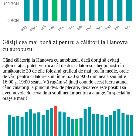
Găsiți cea mai bună zi pentru a călători la Hanovra
cu autobuzul
Când călătoriți la Hanovra cu autobuzul, dacă doriți să evitați
aglomerația, puteți verifica cât de des călătoresc clienții noștri în
următoarele 30 de zile folosind graficul de mai jos. În medie, orele
de vârf pentru călătorie sunt între 6:30 și 9:00 dimineața sau între
16:00 și 19:00 seara. Vă rugăm să țineți cont de acest lucru atunci
când călătoriți la punctul dvs. de plecare, deoarece este posibil să
aveți nevoie de ceva timp suplimentar pentru a ajunge, în special în
orașele mari!