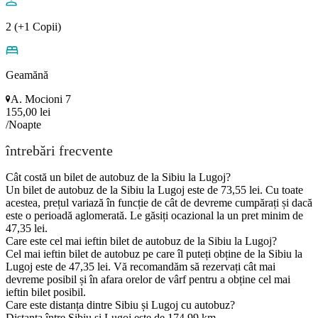
2 (+1 Copii)
Geamănă
A. Mocioni 7
155,00 lei
/Noapte
întrebări frecvente
Cât costă un bilet de autobuz de la Sibiu la Lugoj?
Un bilet de autobuz de la Sibiu la Lugoj este de 73,55 lei. Cu toate
acestea, prețul variază în funcție de cât de devreme cumpărați și dacă
este o perioadă aglomerată. Le găsiți ocazional la un pret minim de
47,35 lei.
Care este cel mai ieftin bilet de autobuz de la Sibiu la Lugoj?
Cel mai ieftin bilet de autobuz pe care îl puteți obține de la Sibiu la
Lugoj este de 47,35 lei. Vă recomandăm să rezervați cât mai
devreme posibil și în afara orelor de vârf pentru a obține cel mai
ieftin bilet posibil.
Care este distanța dintre Sibiu și Lugoj cu autobuz?
Distanța între Sibiu și Lugoj este de 174,99 km.