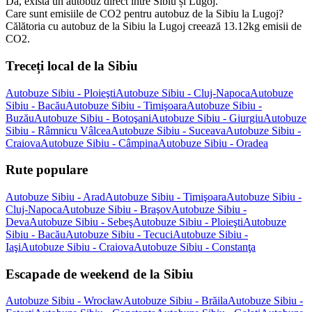
Da, există un autobuz direct între Sibiu și Lugoj.
Care sunt emisiile de CO2 pentru autobuz de la Sibiu la Lugoj?
Călătoria cu autobuz de la Sibiu la Lugoj creează 13.12kg emisii de
CO2.
Treceți local de la Sibiu
Autobuze Sibiu - Ploieşti
Autobuze Sibiu - Cluj-Napoca
Autobuze
Sibiu - Bacău
Autobuze Sibiu - Timişoara
Autobuze Sibiu -
Buzău
Autobuze Sibiu - Botoşani
Autobuze Sibiu - Giurgiu
Autobuze
Sibiu - Râmnicu Vâlcea
Autobuze Sibiu - Suceava
Autobuze Sibiu -
Craiova
Autobuze Sibiu - Câmpina
Autobuze Sibiu - Oradea
Rute populare
Autobuze Sibiu - Arad
Autobuze Sibiu - Timişoara
Autobuze Sibiu -
Cluj-Napoca
Autobuze Sibiu - Braşov
Autobuze Sibiu -
Deva
Autobuze Sibiu - Sebeş
Autobuze Sibiu - Ploieşti
Autobuze
Sibiu - Bacău
Autobuze Sibiu - Tecuci
Autobuze Sibiu -
Iaşi
Autobuze Sibiu - Craiova
Autobuze Sibiu - Constanţa
Escapade de weekend de la Sibiu
Autobuze Sibiu - Wrocław
Autobuze Sibiu - Brăila
Autobuze Sibiu -