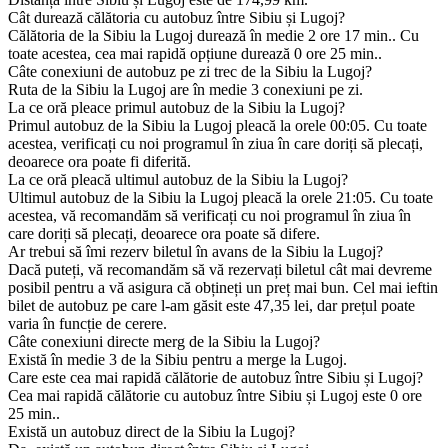
Cât durează călătoria cu autobuz între Sibiu și Lugoj?
Călătoria de la Sibiu la Lugoj durează în medie 2 ore 17 min.. Cu
toate acestea, cea mai rapidă opțiune durează 0 ore 25 min..
Câte conexiuni de autobuz pe zi trec de la Sibiu la Lugoj?
Ruta de la Sibiu la Lugoj are în medie 3 conexiuni pe zi.
La ce oră pleace primul autobuz de la Sibiu la Lugoj?
Primul autobuz de la Sibiu la Lugoj pleacă la orele 00:05. Cu toate
acestea, verificați cu noi programul în ziua în care doriți să plecați,
deoarece ora poate fi diferită.
La ce oră pleacă ultimul autobuz de la Sibiu la Lugoj?
Ultimul autobuz de la Sibiu la Lugoj pleacă la orele 21:05. Cu toate
acestea, vă recomandăm să verificați cu noi programul în ziua în
care doriți să plecați, deoarece ora poate să difere.
Ar trebui să îmi rezerv biletul în avans de la Sibiu la Lugoj?
Dacă puteți, vă recomandăm să vă rezervați biletul cât mai devreme
posibil pentru a vă asigura că obțineți un preț mai bun. Cel mai ieftin
bilet de autobuz pe care l-am găsit este 47,35 lei, dar prețul poate
varia în funcție de cerere.
Câte conexiuni directe merg de la Sibiu la Lugoj?
Există în medie 3 de la Sibiu pentru a merge la Lugoj.
Care este cea mai rapidă călătorie de autobuz între Sibiu și Lugoj?
Cea mai rapidă călătorie cu autobuz între Sibiu și Lugoj este 0 ore
25 min..
Există un autobuz direct de la Sibiu la Lugoj?