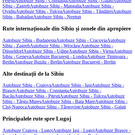
Feteşti
Autobuze Sibiu - Constanţa
Autobuze Sibiu - Galaţi
Autobuze
Sibiu - Zagreb
Autobuze Sibiu - Mangalia
Autobuze Sibiu -
Ovidiu
Autobuze Sibiu - Tulcea
Autobuze Sibiu - Ţăndărei
Autobuze
Sibiu - Babadag
Autobuze Sibiu - Neptun
Rute internaționale din Sibiu și zonele din apropiere
Autobuze Sibiu - Budapesta
Autobuze Sibiu - Cracovia
Autobuze
Sibiu - Zagreb
Autobuze Sibiu - Wrocław
Autobuze Sibiu -
Düsseldorf
Autobuze Sibiu - Udine
Autobuze Sibiu - Viena
Autobuze
Sibiu - Geneva
Autobuze București - Londra
Autobuze Timişoara -
Berlin
Autobuze Buzău - Berlin
Autobuze București - Berlin
Alte destinații de la Sibiu
Autobuze Sibiu - Craiova
Autobuze Sibiu - Iaşi
Autobuze Sibiu -
Braşov
Autobuze Sibiu - Constanţa
Autobuze Sibiu -
Bacău
Autobuze Sibiu - Piteşti
Autobuze Sibiu - Tulcea
Autobuze
Sibiu - Târgu-Mureş
Autobuze Sibiu - Baia Mare
Autobuze Sibiu -
Cluj-Napoca
Autobuze Sibiu - Târgovişte
Autobuze Sibiu - Galaţi
Principalele rute spre Lugoj
Autobuze Craiova - Lugoj
Autobuze Iaşi - Lugoj
Autobuze Braşov -