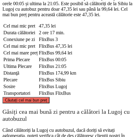
orele 00:05 și ultima la 21:05. Este posibil să călătoriți de la Sibiu la
Lugoj cu autobuz pentru doar 47,35 lei sau până la 99,64 lei. Cel
mai bun preț pentru această călătorie este 47,35 lei.
Cel mai mic pret
47,35 lei
Durata călătoriei
2 ore 17 min.
Conexiune pe zi
FlixBus
3
Cel mai mic pret
FlixBus
47,35 lei
Cel mai mare preț
FlixBus
99,64 lei
Prima Plecare
FlixBus
00:05
Ultima Plecare
FlixBus
21:05
Distanţă
FlixBus
174,99 km
Plecare
FlixBus
Sibiu
Sosire
FlixBus
Lugoj
Transportatori
FlixBus
FlixBus
©
CARTO
, ©
OpenStreetMap
contributors
Căutați cel mai bun preț
Găsiți cea mai bună zi pentru a călători la Lugoj cu
autobuzul
Când călătoriți la Lugoj cu autobuzul, dacă doriți să evitați
aglomerația, puteți verifica cât de des călătoresc clienții noștri în
Sibiu