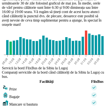
următoarele 30 de zile folosind graficul de mai jos. În medie, orele
Lugoj
de vârf pentru călătorie sunt între 6:30 și 9:00 dimineața sau între
16:00 și 19:00 seara. Vă rugăm să țineți cont de acest lucru atunci
când călătoriți la punctul dvs. de plecare, deoarece este posibil să
aveți nevoie de ceva timp suplimentar pentru a ajunge, în special în
orașele mari!
Servicii la bord FlixBus de la Sibiu la Lugoj
Comparați serviciile de la bord când călătoriți de la Sibiu la Lugoj cu
bus.
Facilităţi
FlixBus
Prize
Bagaje
Mancare si bautura