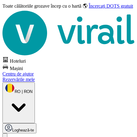
Toate călătoriile grozave
încep cu o hartă 🌎
Încercați DOTS gratuit
Hoteluri
Mașini
Centru de ajutor
Rezervările mele
RO | RON
Loghează-te