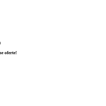
a
ne oferte!