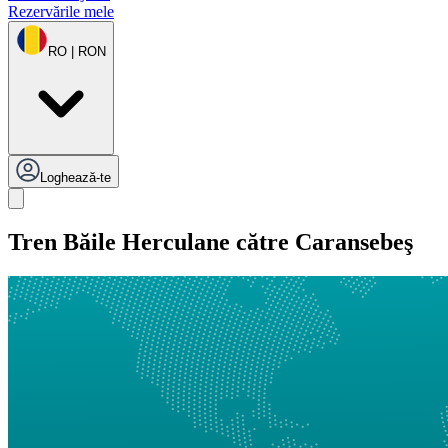
Rezervările mele
RO | RON
Loghează-te
Tren Băile Herculane către Caransebeş