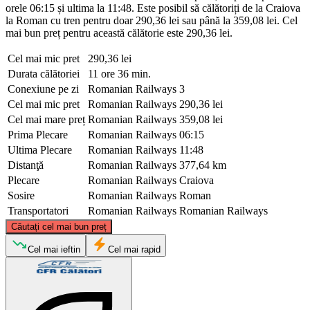
orele 06:15 și ultima la 11:48. Este posibil să călătoriți de la Craiova
la Roman cu tren pentru doar 290,36 lei sau până la 359,08 lei. Cel
mai bun preț pentru această călătorie este 290,36 lei.
Cel mai mic pret
290,36 lei
Durata călătoriei
11 ore 36 min.
Conexiune pe zi
Romanian Railways
3
Cel mai mic pret
Romanian Railways
290,36 lei
Cel mai mare preț
Romanian Railways
359,08 lei
Prima Plecare
Romanian Railways
06:15
Ultima Plecare
Romanian Railways
11:48
Distanţă
Romanian Railways
377,64 km
Plecare
Romanian Railways
Craiova
Sosire
Romanian Railways
Roman
Transportatori
Romanian Railways
Romanian Railways
©
CARTO
, ©
OpenStreetMap
contributors
Căutați cel mai bun preț
Roman
Cel mai ieftin
Cel mai rapid