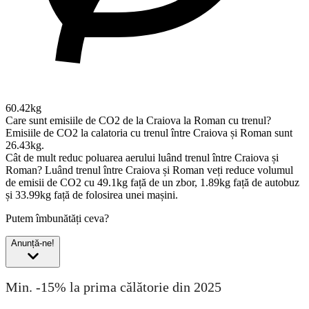
60.42kg
Care sunt emisiile de CO2 de la Craiova la Roman cu trenul?
Emisiile de CO2 la calatoria cu trenul între Craiova și Roman sunt
26.43kg.
Cât de mult reduc poluarea aerului luând trenul între Craiova și
Roman?
Luând trenul între Craiova și Roman veți reduce volumul
de emisii de CO2 cu 49.1kg față de un zbor, 1.89kg față de autobuz
și 33.99kg față de folosirea unei mașini.
Putem îmbunătăți ceva?
Anunță-ne!
Min. -15% la prima călătorie din 2025