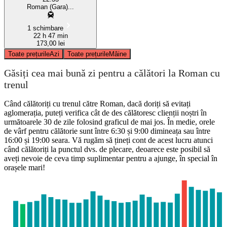
Roman (Gara)...
1 schimbare
22 h 47 min
173,00 lei
Toate prețurile
Azi
Toate prețurile
Mâine
Găsiți cea mai bună zi pentru a călători la Roman cu
trenul
Când călătoriți cu trenul către Roman, dacă doriți să evitați
aglomerația, puteți verifica cât de des călătoresc clienții noștri în
următoarele 30 de zile folosind graficul de mai jos. În medie, orele
de vârf pentru călătorie sunt între 6:30 și 9:00 dimineața sau între
16:00 și 19:00 seara. Vă rugăm să țineți cont de acest lucru atunci
când călătoriți la punctul dvs. de plecare, deoarece este posibil să
aveți nevoie de ceva timp suplimentar pentru a ajunge, în special în
orașele mari!