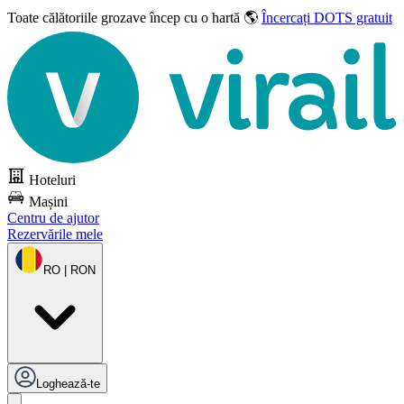
Toate călătoriile grozave
încep cu o hartă 🌎
Încercați DOTS gratuit
Hoteluri
Mașini
Centru de ajutor
Rezervările mele
RO | RON
Loghează-te