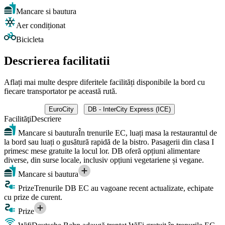
Mancare si bautura
Aer condiționat
Bicicleta
Descrierea facilitatii
Aflați mai multe despre diferitele facilități disponibile la bord cu
fiecare transportator pe această rută.
EuroCity
DB - InterCity Express (ICE)
Facilităţi
Descriere
Mancare si bautura
În trenurile EC, luați masa la restaurantul de
la bord sau luați o gusătură rapidă de la bistro. Pasagerii din clasa I
primesc mese gratuite la locul lor. DB oferă opțiuni alimentare
diverse, din surse locale, inclusiv opțiuni vegetariene și vegane.
Mancare si bautura
Prize
Trenurile DB EC au vagoane recent actualizate, echipate
cu prize de curent.
Prize