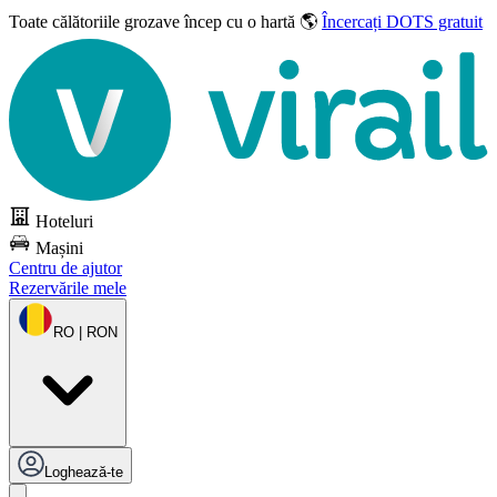
Toate călătoriile grozave
încep cu o hartă 🌎
Încercați DOTS gratuit
Hoteluri
Mașini
Centru de ajutor
Rezervările mele
RO | RON
Loghează-te