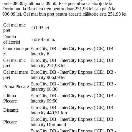
orele 08:30 și ultima la 09:50. Este posibil să călătoriți de la
Dortmund la Basel cu tren pentru doar 251,93 lei sau până la
906,09 lei. Cel mai bun preț pentru această călătorie este 251,93 lei.
Cel mai mic
251,93 lei
pret
Durata
5 ore 43 min.
călătoriei
Conexiune pe
EuroCity, DB - InterCity Express (ICE), DB -
zi
Intercity
6
Cel mai mic
EuroCity, DB - InterCity Express (ICE), DB -
pret
Intercity
251,93 lei
Cel mai mare
EuroCity, DB - InterCity Express (ICE), DB -
preț
Intercity
906,09 lei
EuroCity, DB - InterCity Express (ICE), DB -
Prima Plecare
Intercity
08:30
Ultima
EuroCity, DB - InterCity Express (ICE), DB -
Plecare
Intercity
09:50
EuroCity, DB - InterCity Express (ICE), DB -
Distanţă
Intercity
440,51 km
EuroCity, DB - InterCity Express (ICE), DB -
Plecare
Intercity
Dortmund
EuroCity, DB - InterCity Express (ICE), DB -