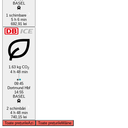
BASEL
1 schimbare
5 h 6 min
692,91 lei
1.63 kg CO
2
4 h 48 min
09:45
Dortmund Hbf
14:55
BASEL
2 schimbări
4 h 48 min
740,15 lei
Toate prețurile
Azi
Toate prețurile
Mâine