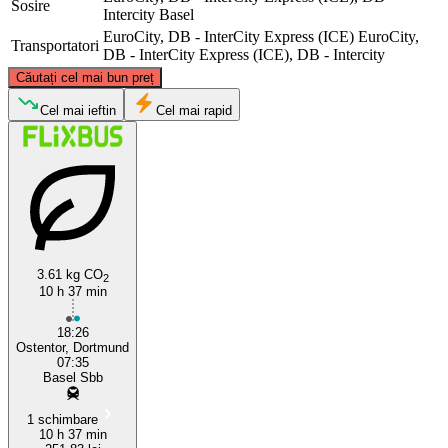
Sosire
Intercity
Basel
EuroCity, DB - InterCity Express (ICE)
EuroCity,
Transportatori
DB - InterCity Express (ICE), DB - Intercity
©
CARTO
, ©
OpenStreetMap
contributors
Căutați cel mai bun preț
Dortmund
Cel mai ieftin
Cel mai rapid
3.61 kg CO
2
10 h 37 min
Basel
18:26
Ostentor, Dortmund
07:35
Basel Sbb
1 schimbare
10 h 37 min