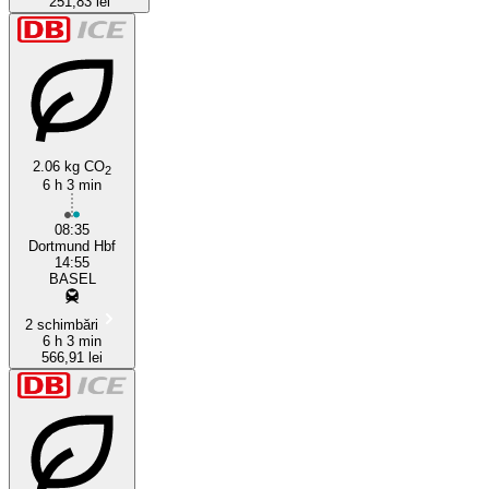
251,83 lei
2.06 kg CO
2
6 h 3 min
08:35
Dortmund Hbf
14:55
BASEL
2 schimbări
6 h 3 min
566,91 lei