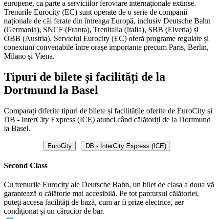
europene, ca parte a serviciilor feroviare internaționale extinse.
Trenurile Eurocity (EC) sunt operate de o serie de companii
naționale de căi ferate din întreaga Europă, inclusiv Deutsche Bahn
(Germania), SNCF (Franța), Trenitalia (Italia), SBB (Elveția) și
ÖBB (Austria). Serviciul Eurocity (EC) oferă programe regulate și
conexiuni convenabile între orașe importante precum Paris, Berlin,
Milano și Viena.
Tipuri de bilete și facilități de la
Dortmund la Basel
Comparați diferite tipuri de bilete și facilitățile oferite de EuroCity și
DB - InterCity Express (ICE) atunci când călătoriți de la Dortmund
la Basel.
EuroCity
DB - InterCity Express (ICE)
Second Class
Cu trenurile Eurocity ale Deutsche Bahn, un bilet de clasa a doua vă
garantează o călătorie mai accesibilă. Pe tot parcursul călătoriei,
puteți accesa facilități de bază, cum ar fi prize electrice, aer
condiționat și un cărucior de bar.