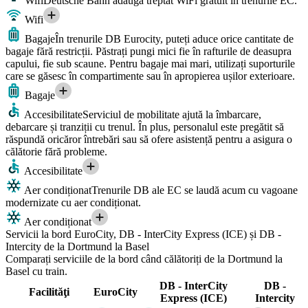
Wifi
Deutsche Bahn adaugă treptat WiFi gratuit în trenurile EC.
Wifi
Bagaje
În trenurile DB Eurocity, puteți aduce orice cantitate de
bagaje fără restricții. Păstrați pungi mici fie în rafturile de deasupra
capului, fie sub scaune. Pentru bagaje mai mari, utilizați suporturile
care se găsesc în compartimente sau în apropierea ușilor exterioare.
Bagaje
Accesibilitate
Serviciul de mobilitate ajută la îmbarcare,
debarcare și tranziții cu trenul. În plus, personalul este pregătit să
răspundă oricăror întrebări sau să ofere asistență pentru a asigura o
călătorie fără probleme.
Accesibilitate
Aer condiționat
Trenurile DB ale EC se laudă acum cu vagoane
modernizate cu aer condiționat.
Aer condiționat
Servicii la bord EuroCity, DB - InterCity Express (ICE) și DB -
Intercity de la Dortmund la Basel
Comparați serviciile de la bord când călătoriți de la Dortmund la
Basel cu train.
DB - InterCity
DB -
Facilităţi
EuroCity
Express (ICE)
Intercity