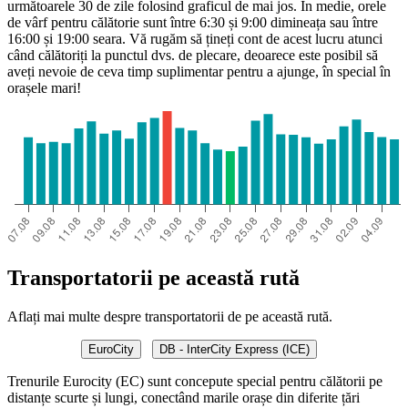
următoarele 30 de zile folosind graficul de mai jos. În medie, orele
de vârf pentru călătorie sunt între 6:30 și 9:00 dimineața sau între
16:00 și 19:00 seara. Vă rugăm să țineți cont de acest lucru atunci
când călătoriți la punctul dvs. de plecare, deoarece este posibil să
aveți nevoie de ceva timp suplimentar pentru a ajunge, în special în
orașele mari!
Transportatorii pe această rută
Aflați mai multe despre transportatorii de pe această rută.
EuroCity
DB - InterCity Express (ICE)
Trenurile Eurocity (EC) sunt concepute special pentru călătorii pe
distanțe scurte și lungi, conectând marile orașe din diferite țări