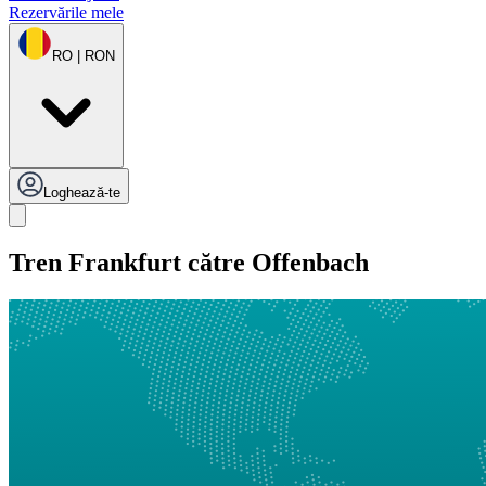
Rezervările mele
RO | RON
Loghează-te
Tren Frankfurt către Offenbach