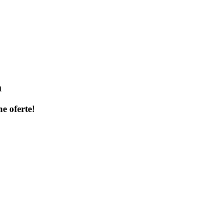
a
ne oferte!