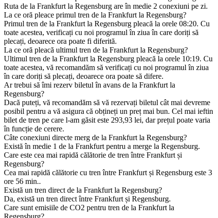
Ruta de la Frankfurt la Regensburg are în medie 2 conexiuni pe zi.
La ce oră pleace primul tren de la Frankfurt la Regensburg?
Primul tren de la Frankfurt la Regensburg pleacă la orele 08:20. Cu
toate acestea, verificați cu noi programul în ziua în care doriți să
plecați, deoarece ora poate fi diferită.
La ce oră pleacă ultimul tren de la Frankfurt la Regensburg?
Ultimul tren de la Frankfurt la Regensburg pleacă la orele 10:19. Cu
toate acestea, vă recomandăm să verificați cu noi programul în ziua
în care doriți să plecați, deoarece ora poate să difere.
Ar trebui să îmi rezerv biletul în avans de la Frankfurt la
Regensburg?
Dacă puteți, vă recomandăm să vă rezervați biletul cât mai devreme
posibil pentru a vă asigura că obțineți un preț mai bun. Cel mai ieftin
bilet de tren pe care l-am găsit este 293,93 lei, dar prețul poate varia
în funcție de cerere.
Câte conexiuni directe merg de la Frankfurt la Regensburg?
Există în medie 1 de la Frankfurt pentru a merge la Regensburg.
Care este cea mai rapidă călătorie de tren între Frankfurt și
Regensburg?
Cea mai rapidă călătorie cu tren între Frankfurt și Regensburg este 3
ore 56 min..
Există un tren direct de la Frankfurt la Regensburg?
Da, există un tren direct între Frankfurt și Regensburg.
Care sunt emisiile de CO2 pentru tren de la Frankfurt la
Regensburg?