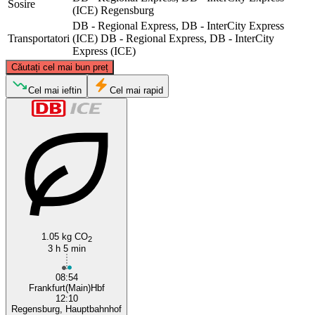
Sosire
(ICE)
Regensburg
DB - Regional Express, DB - InterCity Express
Transportatori
(ICE)
DB - Regional Express, DB - InterCity
Express (ICE)
©
CARTO
, ©
OpenStreetMap
contributors
Căutați cel mai bun preț
Cel mai ieftin
Cel mai rapid
Frankfurt
Regensburg
1.05 kg CO
2
3 h 5 min
08:54
Frankfurt(Main)Hbf
12:10
Regensburg, Hauptbahnhof