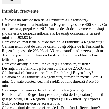
întrebări frecvente
Cât costă un bilet de tren de la Frankfurt la Regensburg?
Un bilet de tren de la Frankfurt la Regensburg este de 406,80 lei. Cu
toate acestea, prețul variază în funcție de cât de devreme cumpărați
și dacă este o perioadă aglomerată. Le găsiți ocazional la un pret
minim de 293,93 lei.
Care este cel mai ieftin bilet de tren de la Frankfurt la Regensburg?
Cel mai ieftin bilet de tren pe care îl puteți obține de la Frankfurt la
Regensburg este de 293,93 lei. Vă recomandăm să rezervați cât mai
devreme posibil și în afara orelor de vârf pentru a obține cel mai
ieftin bilet posibil.
Care este distanța dintre Frankfurt și Regensburg cu tren?
Distanța între Frankfurt și Regensburg este de 275,05 km.
Cât durează călătoria cu tren între Frankfurt și Regensburg?
Călătoria de la Frankfurt la Regensburg durează în medie 3 ore 56
min.. Cu toate acestea, cea mai rapidă opțiune durează 3 ore 56
min..
Ce companii operează de la Frankfurt la Regensburg?
Ruta Frankfurt - Regensburg este acoperită de 1 operator(i). Puteți
găsi pe Virail, DB - Regional Express și DB - InterCity Express
(ICE) ce oferă servicii pe această rută.
Câte conexiuni de tren pe zi trec de la Frankfurt la Regensburg?