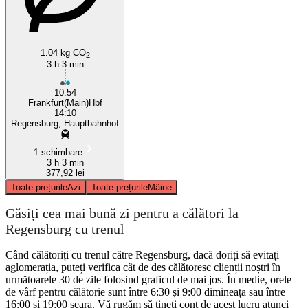
1.04 kg CO
2
3 h 3 min
10:54
Frankfurt(Main)Hbf
14:10
Regensburg, Hauptbahnhof
1 schimbare
3 h 3 min
377,92 lei
Toate prețurile
Azi
Toate prețurile
Mâine
Găsiți cea mai bună zi pentru a călători la
Regensburg cu trenul
Când călătoriți cu trenul către Regensburg, dacă doriți să evitați
aglomerația, puteți verifica cât de des călătoresc clienții noștri în
următoarele 30 de zile folosind graficul de mai jos. În medie, orele
de vârf pentru călătorie sunt între 6:30 și 9:00 dimineața sau între
16:00 și 19:00 seara. Vă rugăm să țineți cont de acest lucru atunci