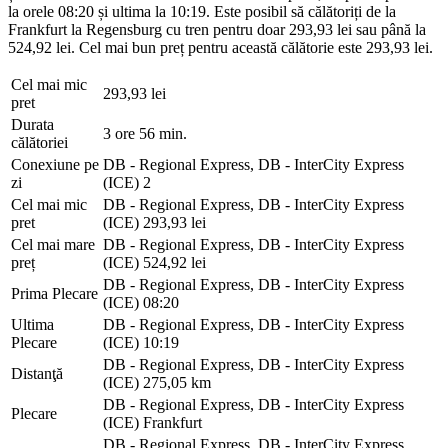
la orele 08:20 și ultima la 10:19. Este posibil să călătoriți de la
Frankfurt la Regensburg cu tren pentru doar 293,93 lei sau până la
524,92 lei. Cel mai bun preț pentru această călătorie este 293,93 lei.
Cel mai mic
293,93 lei
pret
Durata
3 ore 56 min.
călătoriei
Conexiune pe
DB - Regional Express, DB - InterCity Express
zi
(ICE)
2
Cel mai mic
DB - Regional Express, DB - InterCity Express
pret
(ICE)
293,93 lei
Cel mai mare
DB - Regional Express, DB - InterCity Express
preț
(ICE)
524,92 lei
DB - Regional Express, DB - InterCity Express
Prima Plecare
(ICE)
08:20
Ultima
DB - Regional Express, DB - InterCity Express
Plecare
(ICE)
10:19
DB - Regional Express, DB - InterCity Express
Distanţă
(ICE)
275,05 km
DB - Regional Express, DB - InterCity Express
Plecare
(ICE)
Frankfurt
DB - Regional Express, DB - InterCity Express