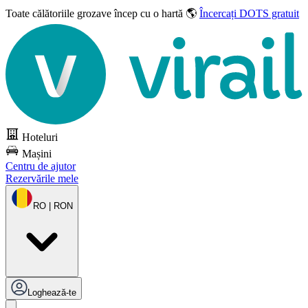
Toate călătoriile grozave
încep cu o hartă 🌎
Încercați DOTS gratuit
Hoteluri
Mașini
Centru de ajutor
Rezervările mele
RO | RON
Loghează-te