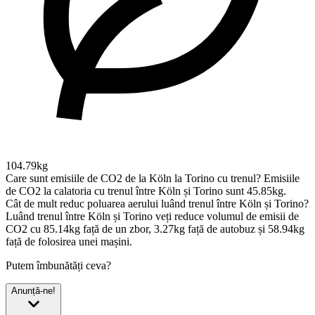
104.79kg
Care sunt emisiile de CO2 de la Köln la Torino cu trenul?
Emisiile
de CO2 la calatoria cu trenul între Köln și Torino sunt 45.85kg.
Cât de mult reduc poluarea aerului luând trenul între Köln și Torino?
Luând trenul între Köln și Torino veți reduce volumul de emisii de
CO2 cu 85.14kg față de un zbor, 3.27kg față de autobuz și 58.94kg
față de folosirea unei mașini.
Putem îmbunătăți ceva?
Anunță-ne!