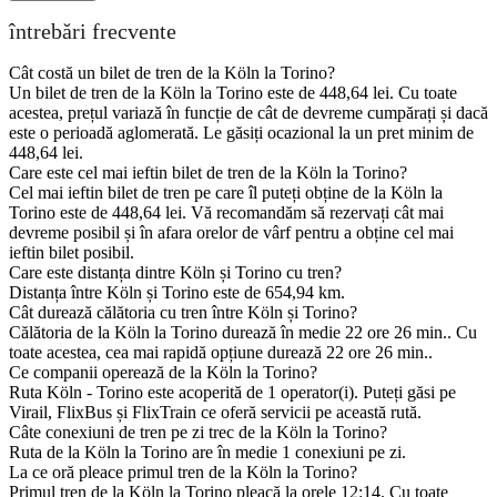
întrebări frecvente
Cât costă un bilet de tren de la Köln la Torino?
Un bilet de tren de la Köln la Torino este de 448,64 lei. Cu toate
acestea, prețul variază în funcție de cât de devreme cumpărați și dacă
este o perioadă aglomerată. Le găsiți ocazional la un pret minim de
448,64 lei.
Care este cel mai ieftin bilet de tren de la Köln la Torino?
Cel mai ieftin bilet de tren pe care îl puteți obține de la Köln la
Torino este de 448,64 lei. Vă recomandăm să rezervați cât mai
devreme posibil și în afara orelor de vârf pentru a obține cel mai
ieftin bilet posibil.
Care este distanța dintre Köln și Torino cu tren?
Distanța între Köln și Torino este de 654,94 km.
Cât durează călătoria cu tren între Köln și Torino?
Călătoria de la Köln la Torino durează în medie 22 ore 26 min.. Cu
toate acestea, cea mai rapidă opțiune durează 22 ore 26 min..
Ce companii operează de la Köln la Torino?
Ruta Köln - Torino este acoperită de 1 operator(i). Puteți găsi pe
Virail, FlixBus și FlixTrain ce oferă servicii pe această rută.
Câte conexiuni de tren pe zi trec de la Köln la Torino?
Ruta de la Köln la Torino are în medie 1 conexiuni pe zi.
La ce oră pleace primul tren de la Köln la Torino?
Primul tren de la Köln la Torino pleacă la orele 12:14. Cu toate