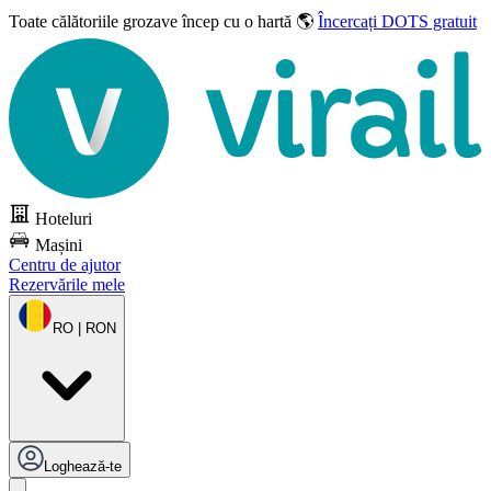
Toate călătoriile grozave
încep cu o hartă 🌎
Încercați DOTS gratuit
Hoteluri
Mașini
Centru de ajutor
Rezervările mele
RO | RON
Loghează-te