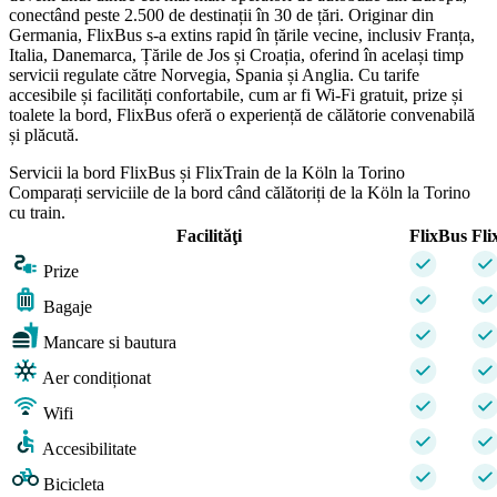
conectând peste 2.500 de destinații în 30 de țări. Originar din
Germania, FlixBus s-a extins rapid în țările vecine, inclusiv Franța,
Italia, Danemarca, Țările de Jos și Croația, oferind în același timp
servicii regulate către Norvegia, Spania și Anglia. Cu tarife
accesibile și facilități confortabile, cum ar fi Wi-Fi gratuit, prize și
toalete la bord, FlixBus oferă o experiență de călătorie convenabilă
și plăcută.
Servicii la bord FlixBus și FlixTrain de la Köln la Torino
Comparați serviciile de la bord când călătoriți de la Köln la Torino
cu train.
Facilităţi
FlixBus
Fli
Prize
Bagaje
Mancare si bautura
Aer condiționat
Wifi
Accesibilitate
Bicicleta