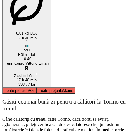
Turin
6.01 kg CO
2
17 h 40 min
15:00
KöLn, Hbf
10:40
Turin Corso Vittorio Eman
2 schimbări
17 h 40 min
398,77 lei
Toate prețurile
Azi
Toate prețurile
Mâine
Găsiți cea mai bună zi pentru a călători la Torino cu
trenul
Când călătoriți cu trenul către Torino, dacă doriți să evitați
aglomerația, puteți verifica cât de des călătoresc clienții noștri în
următoarele 30 de zile folosind graficul de mai jos. În medie, orele