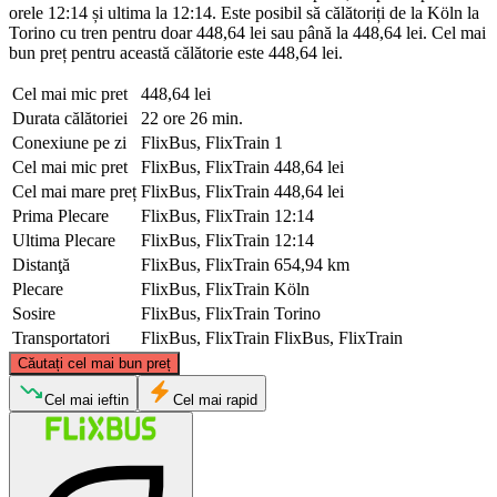
orele 12:14 și ultima la 12:14. Este posibil să călătoriți de la Köln la
Torino cu tren pentru doar 448,64 lei sau până la 448,64 lei. Cel mai
bun preț pentru această călătorie este 448,64 lei.
Cel mai mic pret
448,64 lei
Durata călătoriei
22 ore 26 min.
Conexiune pe zi
FlixBus, FlixTrain
1
Cel mai mic pret
FlixBus, FlixTrain
448,64 lei
Cel mai mare preț
FlixBus, FlixTrain
448,64 lei
Prima Plecare
FlixBus, FlixTrain
12:14
Ultima Plecare
FlixBus, FlixTrain
12:14
Distanţă
FlixBus, FlixTrain
654,94 km
Plecare
FlixBus, FlixTrain
Köln
Sosire
FlixBus, FlixTrain
Torino
Transportatori
FlixBus, FlixTrain
FlixBus, FlixTrain
©
CARTO
, ©
OpenStreetMap
contributors
Căutați cel mai bun preț
Cologne
Cel mai ieftin
Cel mai rapid