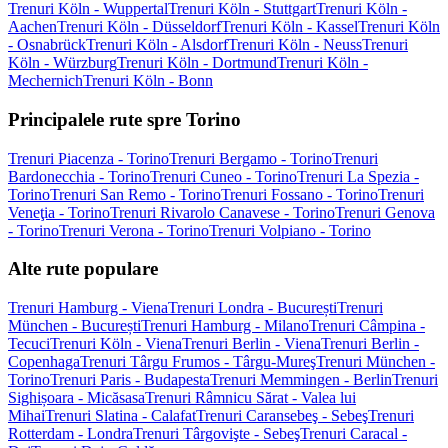
Trenuri Köln - Wuppertal
Trenuri Köln - Stuttgart
Trenuri Köln -
Aachen
Trenuri Köln - Düsseldorf
Trenuri Köln - Kassel
Trenuri Köln
- Osnabrück
Trenuri Köln - Alsdorf
Trenuri Köln - Neuss
Trenuri
Köln - Würzburg
Trenuri Köln - Dortmund
Trenuri Köln -
Mechernich
Trenuri Köln - Bonn
Principalele rute spre Torino
Trenuri Piacenza - Torino
Trenuri Bergamo - Torino
Trenuri
Bardonecchia - Torino
Trenuri Cuneo - Torino
Trenuri La Spezia -
Torino
Trenuri San Remo - Torino
Trenuri Fossano - Torino
Trenuri
Veneţia - Torino
Trenuri Rivarolo Canavese - Torino
Trenuri Genova
- Torino
Trenuri Verona - Torino
Trenuri Volpiano - Torino
Alte rute populare
Trenuri Hamburg - Viena
Trenuri Londra - București
Trenuri
München - București
Trenuri Hamburg - Milano
Trenuri Câmpina -
Tecuci
Trenuri Köln - Viena
Trenuri Berlin - Viena
Trenuri Berlin -
Copenhaga
Trenuri Târgu Frumos - Târgu-Mureş
Trenuri München -
Torino
Trenuri Paris - Budapesta
Trenuri Memmingen - Berlin
Trenuri
Sighișoara - Micăsasa
Trenuri Râmnicu Sărat - Valea lui
Mihai
Trenuri Slatina - Calafat
Trenuri Caransebeş - Sebeş
Trenuri
Rotterdam - Londra
Trenuri Târgovişte - Sebeş
Trenuri Caracal -