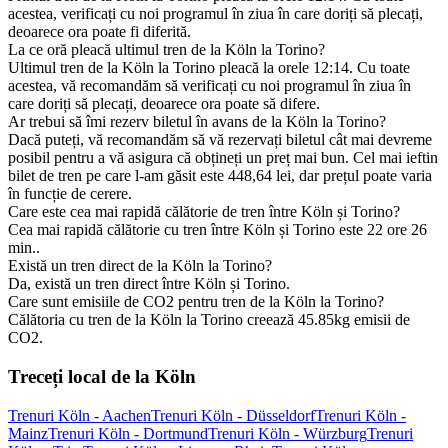
acestea, verificați cu noi programul în ziua în care doriți să plecați,
deoarece ora poate fi diferită.
La ce oră pleacă ultimul tren de la Köln la Torino?
Ultimul tren de la Köln la Torino pleacă la orele 12:14. Cu toate
acestea, vă recomandăm să verificați cu noi programul în ziua în
care doriți să plecați, deoarece ora poate să difere.
Ar trebui să îmi rezerv biletul în avans de la Köln la Torino?
Dacă puteți, vă recomandăm să vă rezervați biletul cât mai devreme
posibil pentru a vă asigura că obțineți un preț mai bun. Cel mai ieftin
bilet de tren pe care l-am găsit este 448,64 lei, dar prețul poate varia
în funcție de cerere.
Care este cea mai rapidă călătorie de tren între Köln și Torino?
Cea mai rapidă călătorie cu tren între Köln și Torino este 22 ore 26
min..
Există un tren direct de la Köln la Torino?
Da, există un tren direct între Köln și Torino.
Care sunt emisiile de CO2 pentru tren de la Köln la Torino?
Călătoria cu tren de la Köln la Torino creează 45.85kg emisii de
CO2.
Treceți local de la Köln
Trenuri Köln - Aachen
Trenuri Köln - Düsseldorf
Trenuri Köln -
Mainz
Trenuri Köln - Dortmund
Trenuri Köln - Würzburg
Trenuri