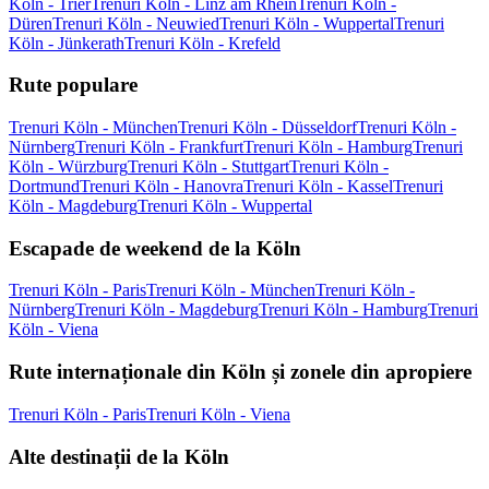
Köln - Trier
Trenuri Köln - Linz am Rhein
Trenuri Köln -
Düren
Trenuri Köln - Neuwied
Trenuri Köln - Wuppertal
Trenuri
Köln - Jünkerath
Trenuri Köln - Krefeld
Rute populare
Trenuri Köln - München
Trenuri Köln - Düsseldorf
Trenuri Köln -
Nürnberg
Trenuri Köln - Frankfurt
Trenuri Köln - Hamburg
Trenuri
Köln - Würzburg
Trenuri Köln - Stuttgart
Trenuri Köln -
Dortmund
Trenuri Köln - Hanovra
Trenuri Köln - Kassel
Trenuri
Köln - Magdeburg
Trenuri Köln - Wuppertal
Escapade de weekend de la Köln
Trenuri Köln - Paris
Trenuri Köln - München
Trenuri Köln -
Nürnberg
Trenuri Köln - Magdeburg
Trenuri Köln - Hamburg
Trenuri
Köln - Viena
Rute internaționale din Köln și zonele din apropiere
Trenuri Köln - Paris
Trenuri Köln - Viena
Alte destinații de la Köln