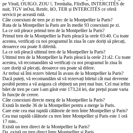
pe Virail, OUIGO, ZOU !, Trenitalia, FlixBus, INTERCITÉS de
nuit, TGV inOui, Renfe, liO, TER și INTERCITÉS ce oferă
servicii pe această rută.
Câte conexiuni de tren pe zi trec de la Montpellier la Paris?
Ruta de la Montpellier la Paris are în medie 93 conexiuni pe zi.
La ce oră pleace primul tren de la Montpellier la Paris?
Primul tren de la Montpellier la Paris pleacă la orele 03:40. Cu toate
acestea, verificați cu noi programul în ziua în care doriți să plecați,
deoarece ora poate fi diferită.
La ce oră pleacă ultimul tren de la Montpellier la Paris?
Ultimul tren de la Montpellier la Paris pleacă la orele 21:42. Cu toate
acestea, vă recomandăm să verificați cu noi programul în ziua în
care doriți să plecați, deoarece ora poate să difere.
Ar trebui să îmi rezerv biletul în avans de la Montpellier la Paris?
Dacă puteți, vă recomandăm să vă rezervați biletul cât mai devreme
posibil pentru a vă asigura că obțineți un preț mai bun. Cel mai ieftin
bilet de tren pe care l-am găsit este 173,24 lei, dar prețul poate varia
în funcție de cerere.
Câte conexiuni directe merg de la Montpellier la Paris?
Există în medie 36 de la Montpellier pentru a merge la Paris.
Care este cea mai rapidă călătorie de tren între Montpellier și Paris?
Cea mai rapidă călătorie cu tren între Montpellier și Paris este 1 oră
17 min..
Există un tren direct de la Montpellier la Paris?
Da, există un tren direct între Montpellier și Paris.