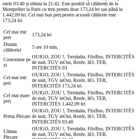
orele 03:40 și ultima la 21:42. Este posibil să călătoriți de la
Montpellier la Paris cu tren pentru doar 173,24 lei sau până la
1.442,09 lei. Cel mai bun preț pentru această călătorie este
173,24 lei.
Cel mai mic
173,24 lei
pret
Durata
5 ore 10 min.
călătoriei
OUIGO, ZOU !, Trenitalia, FlixBus, INTERCITÉS
Conexiune pe
de nuit, TGV inOui, Renfe, liO, TER,
zi
INTERCITÉS
93
OUIGO, ZOU !, Trenitalia, FlixBus, INTERCITÉS
Cel mai mic
de nuit, TGV inOui, Renfe, liO, TER,
pret
INTERCITÉS
173,24 lei
OUIGO, ZOU !, Trenitalia, FlixBus, INTERCITÉS
Cel mai mare
de nuit, TGV inOui, Renfe, liO, TER,
preț
INTERCITÉS
1.442,09 lei
OUIGO, ZOU !, Trenitalia, FlixBus, INTERCITÉS
Prima Plecare
de nuit, TGV inOui, Renfe, liO, TER,
INTERCITÉS
03:40
OUIGO, ZOU !, Trenitalia, FlixBus, INTERCITÉS
Ultima
de nuit, TGV inOui, Renfe, liO, TER,
Plecare