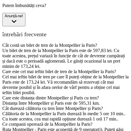
Putem îmbunătăți ceva?
Anunță-ne!
întrebări frecvente
Cât costă un bilet de tren de la Montpellier la Paris?
Un bilet de tren de la Montpellier la Paris este de 597,83 lei. Cu
toate acestea, prețul variază în funcție de cât de devreme cumpărați
și dacă este o perioadă aglomerată. Le găsiți ocazional la un pret
minim de 173,24 lei.
Care este cel mai ieftin bilet de tren de la Montpellier la Paris?
Cel mai ieftin bilet de tren pe care îl puteți obține de la Montpellier la
Paris este de 173,24 lei. Vă recomandăm să rezervați cât mai
devreme posibil și în afara orelor de vârf pentru a obține cel mai
ieftin bilet posibil.
Care este distanța dintre Montpellier și Paris cu tren?
Distanța între Montpellier și Paris este de 595,31 km.
Cât durează călătoria cu tren între Montpellier și Paris?
Călătoria de la Montpellier la Paris durează în medie 5 ore 10 min..
Cu toate acestea, cea mai rapidă opțiune durează 1 oră 17 min..
Ce companii operează de la Montpellier la Paris?
Ruta Montpellier - Paris este acoperită de 9 operator(i). Puteți găsi