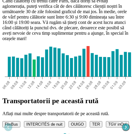
Când călătoriți cu trenul către Paris, dacă doriți să evitați
aglomerația, puteți verifica cât de des călătoresc clienții noștri în
următoarele 30 de zile folosind graficul de mai jos. În medie, orele
de vârf pentru călătorie sunt între 6:30 și 9:00 dimineața sau între
16:00 și 19:00 seara. Vă rugăm să țineți cont de acest lucru atunci
când călătoriți la punctul dvs. de plecare, deoarece este posibil să
aveți nevoie de ceva timp suplimentar pentru a ajunge, în special în
orașele mari!
Transportatorii pe această rută
Aflați mai multe despre transportatorii de pe această rută.
FlixBus
INTERCITÉS de nuit
OUIGO
TER
TGV inOui