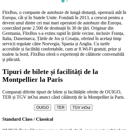
FlixBus, o companie de autobuze de lungă distanță, operează atât în ​​
Europa, cât și în Statele Unite. Fondată în 2013, a crescut pentru a
deveni unul dintre cei mai mari operatori de autobuze din Europa,
conectând peste 2.500 de destinații în 30 de țări. Originar din
Germania, FlixBus s-a extins rapid în țările vecine, inclusiv Franța,
Italia, Danemarca, Țările de Jos și Croația, oferind în același timp
servicii regulate către Norvegia, Spania și Anglia. Cu tarife
accesibile și facilități confortabile, cum ar fi Wi-Fi gratuit, prize și
toalete la bord, FlixBus oferă o experiență de călătorie convenabilă
și plăcută.
Tipuri de bilete și facilități de la
Montpellier la Paris
Comparați diferite tipuri de bilete și facilitățile oferite de OUIGO,
TER și TGV inOui atunci când călătoriți de la Montpellier la Paris.
OUIGO
TER
TGV inOui
Standard Class / Classical