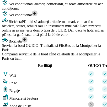
Aer condiționat
Călătoriți confortabil, cu toate autocarele cu aer
condiționat.
Aer condiționat
Bicicleta
Plănuiți să aduceți articole mai mari, cum ar fi o
bicicletă, scuter, schiuri sau un instrument muzical? Dacă rezervați
online în avans, este doar o taxă de 5 EUR. Dar, dacă te hotărăști să
plătești la gară, taxa urcă până la 20 de euro.
Bicicleta
Servicii la bord OUIGO, Trenitalia și FlixBus de la Montpellier la
Paris
Comparați serviciile de la bord când călătoriți de la Montpellier la
Paris cu train.
Facilităţi
OUIGO
Tre
Wifi
Prize
Bagaje
Mancare si bautura
Zona de liniste