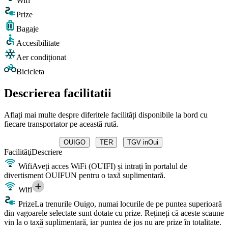
Wifi
Prize
Bagaje
Accesibilitate
Aer condiționat
Bicicleta
Descrierea facilitatii
Aflați mai multe despre diferitele facilități disponibile la bord cu
fiecare transportator pe această rută.
OUIGO
TER
TGV inOui
Facilităţi
Descriere
Wifi
Aveți acces WiFi (OUIFI) și intrați în portalul de
divertisment OUIFUN pentru o taxă suplimentară.
Wifi
Prize
La trenurile Ouigo, numai locurile de pe puntea superioară
din vagoarele selectate sunt dotate cu prize. Rețineți că aceste scaune
vin la o taxă suplimentară, iar puntea de jos nu are prize în totalitate.