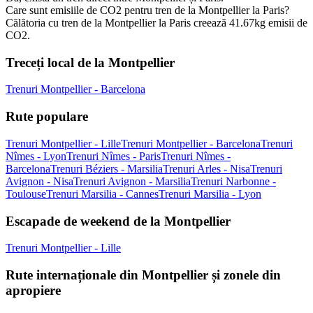
Care sunt emisiile de CO2 pentru tren de la Montpellier la Paris?
Călătoria cu tren de la Montpellier la Paris creează 41.67kg emisii de
CO2.
Treceți local de la Montpellier
Trenuri Montpellier - Barcelona
Rute populare
Trenuri Montpellier - Lille
Trenuri Montpellier - Barcelona
Trenuri
Nîmes - Lyon
Trenuri Nîmes - Paris
Trenuri Nîmes -
Barcelona
Trenuri Béziers - Marsilia
Trenuri Arles - Nisa
Trenuri
Avignon - Nisa
Trenuri Avignon - Marsilia
Trenuri Narbonne -
Toulouse
Trenuri Marsilia - Cannes
Trenuri Marsilia - Lyon
Escapade de weekend de la Montpellier
Trenuri Montpellier - Lille
Rute internaționale din Montpellier și zonele din
apropiere