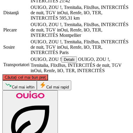
INTERCITÉS
21:42
OUIGO, ZOU !, Trenitalia, FlixBus, INTERCITÉS
Distanţă
de nuit, TGV inOui, Renfe, liO, TER,
INTERCITÉS
595,31 km
OUIGO, ZOU !, Trenitalia, FlixBus, INTERCITÉS
Plecare
de nuit, TGV inOui, Renfe, liO, TER,
INTERCITÉS
Montpellier
OUIGO, ZOU !, Trenitalia, FlixBus, INTERCITÉS
Sosire
de nuit, TGV inOui, Renfe, liO, TER,
INTERCITÉS
Paris
OUIGO, ZOU !
OUIGO, ZOU !,
Detalii
Transportatori
Trenitalia, FlixBus, INTERCITÉS de nuit, TGV
inOui, Renfe, liO, TER, INTERCITÉS
©
CARTO
, ©
OpenStreetMap
contributors
Căutați cel mai bun preț
Paris
Cel mai ieftin
Cel mai rapid