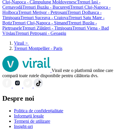
Cluj-Napoca - Câmpulung Moldovenesc
Trenuri Iaşi -
Cernavodă
Trenuri Buzău - București
Trenuri Cluj-Napoca -
Holboca
Trenuri Merișor - Petroşani
Trenuri Dolhasca -
Timişoara
Trenuri Suceava - Craiova
Trenuri Satu Mare -
Botiz
Trenuri Cluj-Napoca - Şimand
Trenuri Buzău -
Pietroasele
Trenuri Zlătărei - Timişoara
Trenuri Viena - Bad
Vöslau
Trenuri Petroşani - Geoagiu
Virail
>
Trenuri Montpellier - Paris
Virail este o platformă online care
compară toate rutele disponibile pentru călătoria dvs.
Despre noi
Politica de confidențialitate
Informații legale
Termeni de utilizare
Insight-uri