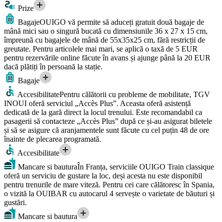
Prize
Bagaje
OUIGO vă permite să aduceți gratuit două bagaje de
mână mici sau o singură bucată cu dimensiunile 36 x 27 x 15 cm,
împreună cu bagajele de mână de 55x35x25 cm, fără restricții de
greutate. Pentru articolele mai mari, se aplică o taxă de 5 EUR
pentru rezervările online făcute în avans și ajunge până la 20 EUR
dacă plătiți în persoană la stație.
Bagaje
Accesibilitate
Pentru călătorii cu probleme de mobilitate, TGV
INOUI oferă serviciul „Accès Plus”. Aceasta oferă asistență
dedicată de la gară direct la locul trenului. Este recomandabil ca
pasagerii să contacteze „Accès Plus” după ce și-au asigurat biletele
și să se asigure că aranjamentele sunt făcute cu cel puțin 48 de ore
înainte de plecarea programată.
Accesibilitate
Mancare si bautura
În Franța, serviciile OUIGO Train classique
oferă un serviciu de gustare la loc, deși acesta nu este disponibil
pentru trenurile de mare viteză. Pentru cei care călătoresc în Spania,
o vizită la OUIBAR cu autocarul 4 servește o varietate de băuturi și
gustări.
Mancare si bautura