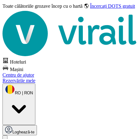
Toate călătoriile grozave
încep cu o hartă 🌎
Încercați DOTS gratuit
Hoteluri
Mașini
Centru de ajutor
Rezervările mele
RO | RON
Loghează-te