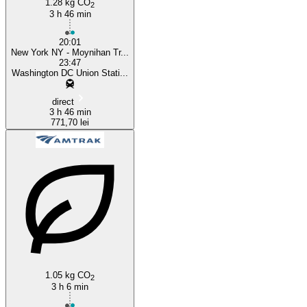
1.28 kg CO
2
3 h 46 min
20:01
New York NY - Moynihan Tr...
23:47
Washington DC Union Stati...
direct
3 h 46 min
771,70 lei
1.05 kg CO
2
3 h 6 min