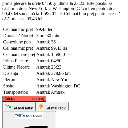
prima plecare la orele 04:50 și ultima la 23:23. Este posibil să
călătoriți de la New York la Washington DC cu tren pentru doar
99,43 lei sau până la 1.596,01 lei. Cel mai bun preț pentru această
călătorie este 99,43 lei.
Cel mai mic pret
99,43 lei
Durata călătoriei
3 ore 30 min.
Conexiune pe zi
Amtrak
36
Cel mai mic pret
Amtrak
99,43 lei
Cel mai mare preț
Amtrak
1.596,01 lei
Prima Plecare
Amtrak
04:50
Ultima Plecare
Amtrak
23:23
Distanţă
Amtrak
328,86 km
Plecare
Amtrak
New York
Sosire
Amtrak
Washington DC
Transportatori
Amtrak
Amtrak
©
CARTO
, ©
OpenStreetMap
contributors
Căutați cel mai bun preț
New York, NY
Cel mai ieftin
Cel mai rapid