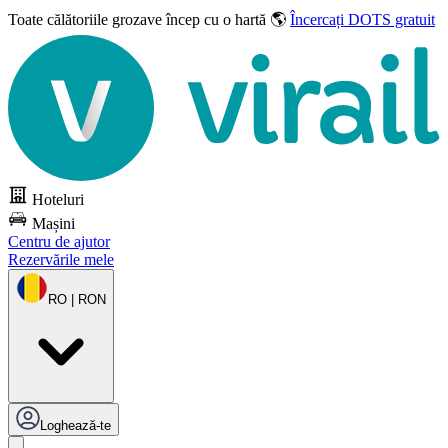
Toate călătoriile grozave
încep cu o hartă 🌎
Încercați DOTS gratuit
Hoteluri
Mașini
Centru de ajutor
Rezervările mele
RO | RON
Loghează-te