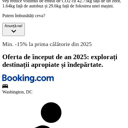
veți reduce volumul de emisii de CO2 cu 42.75kg față de un zbor,
1.64kg față de autobuz și 29.6kg față de folosirea unei mașini.
Putem îmbunătăți ceva?
Anunță-ne!
Min. -15% la prima călătorie din 2025
Oferta de început de an 2025: explorați
destinații apropiate și îndepărtate.
Washington, DC