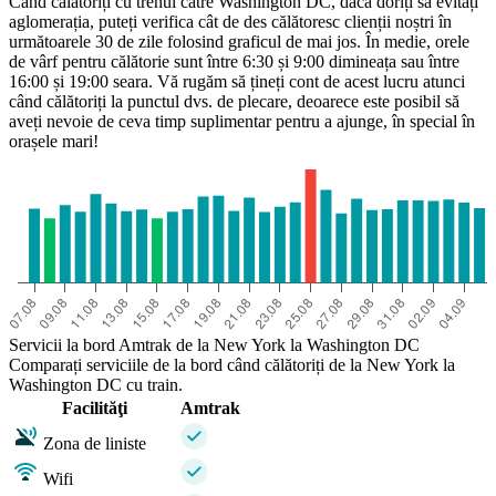
Când călătoriți cu trenul către Washington DC, dacă doriți să evitați
aglomerația, puteți verifica cât de des călătoresc clienții noștri în
următoarele 30 de zile folosind graficul de mai jos. În medie, orele
de vârf pentru călătorie sunt între 6:30 și 9:00 dimineața sau între
16:00 și 19:00 seara. Vă rugăm să țineți cont de acest lucru atunci
când călătoriți la punctul dvs. de plecare, deoarece este posibil să
aveți nevoie de ceva timp suplimentar pentru a ajunge, în special în
orașele mari!
Servicii la bord Amtrak de la New York la Washington DC
Comparați serviciile de la bord când călătoriți de la New York la
Washington DC cu train.
Facilităţi
Amtrak
Zona de liniste
Wifi