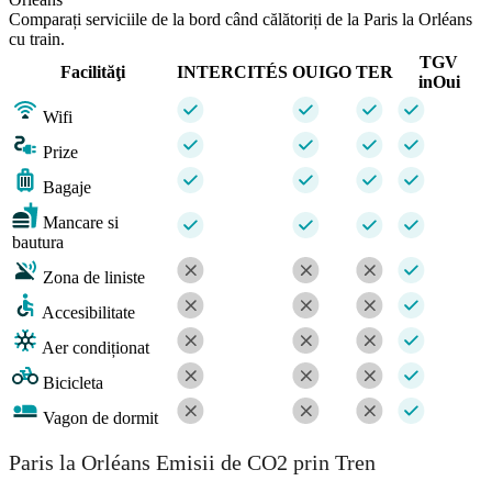
Comparați serviciile de la bord când călătoriți de la Paris la Orléans
cu train.
TGV
Facilităţi
INTERCITÉS
OUIGO
TER
inOui
Wifi
Prize
Bagaje
Mancare si
bautura
Zona de liniste
Accesibilitate
Aer condiționat
Bicicleta
Vagon de dormit
Paris la Orléans Emisii de CO2 prin Tren