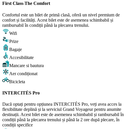
First Class-The Comfort
Confortul este un bilet de primă clasă, oferă un nivel premium de
confort și facilități. Acest bilet este de asemenea schimbabil și
rambursabil în condiții până la plecarea trenului.
Wifi
Prize
Bagaje
Accesibilitate
Mancare si bautura
Aer condiționat
Bicicleta
INTERCITÉS Pro
Dacă optați pentru opțiunea INTERCITÉS Pro, veți avea acces la
flexibilitate deplină și la serviciul Grand Voyageur pentru anumite
destinații. Acest bilet este de asemenea schimbabil și rambursabil în
condiții până la plecarea trenului și până la 2 ore după plecare, în
condiții specifice