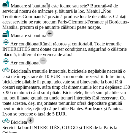
Mancare si bautura
Îți este foame sau sete? Bucurați-vă de
serviciul nostru de mâncare și băutură la loc. Meniul „Nos
Territoires Gourmands” prezintă produse locale de calitate. Căutați
acest serviciu pe rute precum Paris-Clermont-Ferrance și Bordeaux-
Marsilia, precum și pe anumite călătorii peste noapte.
Mancare si bautura
Aer condiționat
Rămâi răcoros și confortabil. Toate trenurile
INTERCITÉS sunt dotate cu aer condiționat, asigurând o călătorie
plăcută, indiferent de vremea de afară.
Aer condiționat
Bicicleta
În trenurile Intercités, bicicletele nepliabile necesită o
taxă de înregistrare de 10 EUR la momentul rezervării. Între timp,
bicicletele pliabile în pungi adecvate sunt binevenite la bord fără
costuri suplimentare, atâta timp cât dimensiunile lor nu depășesc 130
x 90 cm atunci când sunt pliate. Bicicletele, fie că sunt pliabile sau
nu, pot fi luate gratuit cu unele trenuri Intercités fără rezervare. Cu
toate acestea, deși majoritatea trenurilor oferă depozitare gratuită
pentru biciclete, rețineți că pe liniile Nantes-Bordeaux și Nantes-
Lyon se percepe o taxă de 5 EUR.
Bicicleta
Servicii la bord INTERCITÉS, OUIGO și TER de la Paris la
Orléans