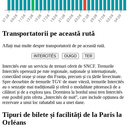
Transportatorii pe această rută
Aflați mai multe despre transportatorii de pe această rută.
INTERCITÉS
OUIGO
TER
Intercités este un serviciu de trenuri oferit de SNCF. Trenurile
Intercités operează pe rute regionale, naționale și internaționale,
conectând orașe și orașe din Franța, precum și cu țările învecinate.
Spre deosebire de trenurile TGV de mare viteză, trenurile Intercités
au o senzație mai tradițională și oferă o modalitate pitorească de a
călători și de a explora țara. Dormirea la bordul unui tren Intercités
este posibil prin oferta „Intercités de nuit”, care include opțiunea de
rezervare a unui loc rabatabil sau a unei dane.
Tipuri de bilete și facilități de la Paris la
Orléans