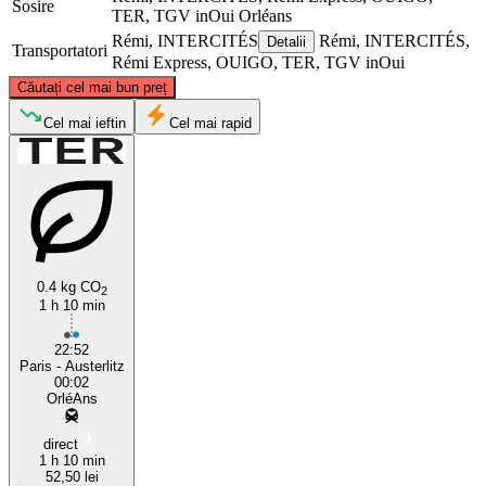
Sosire
TER, TGV inOui
Orléans
Rémi, INTERCITÉS
Rémi, INTERCITÉS,
Detalii
Transportatori
Rémi Express, OUIGO, TER, TGV inOui
©
CARTO
, ©
OpenStreetMap
contributors
Căutați cel mai bun preț
Paris
Cel mai ieftin
Cel mai rapid
0.4 kg CO
2
1 h 10 min
Orléans
22:52
Paris - Austerlitz
00:02
OrléAns
direct
1 h 10 min
52,50 lei