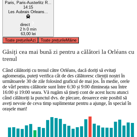
Paris, Paris-Austerlitz R...
14:15
Les Aubrais Orleans...
direct
2 h 0 min
63,00 lei
Toate prețurile
Azi
Toate prețurile
Mâine
Găsiți cea mai bună zi pentru a călători la Orléans cu
trenul
Când călătoriți cu trenul către Orléans, dacă doriți să evitați
aglomerația, puteți verifica cât de des călătoresc clienții noștri în
următoarele 30 de zile folosind graficul de mai jos. În medie, orele
de vârf pentru călătorie sunt între 6:30 și 9:00 dimineața sau între
16:00 și 19:00 seara. Vă rugăm să țineți cont de acest lucru atunci
când călătoriți la punctul dvs. de plecare, deoarece este posibil să
aveți nevoie de ceva timp suplimentar pentru a ajunge, în special în
orașele mari!