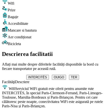
Wifi
Prize
Bagaje
Accesibilitate
Mancare si bautura
Aer condiționat
Bicicleta
Descrierea facilitatii
Aflați mai multe despre diferitele facilități disponibile la bord cu
fiecare transportator pe această rută.
INTERCITÉS
OUIGO
TER
Facilităţi
Descriere
Wifi
Serviciul WiFi gratuit este oferit pentru anumite rute
INTERCITÉS, în special Paris-Clermont-Ferrand, Paris-Limoges-
Toulouse, Marsilia-Bordeaux și Paris-Briançon. Pentru cei care
călătoresc peste noapte, conectivitatea WiFi este asigurată pe rutele
Paris-Nisa și Paris-Briançon.