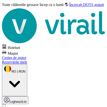
Toate călătoriile grozave
încep cu o hartă 🌎
Încercați DOTS gratuit
Hoteluri
Mașini
Centru de ajutor
Rezervările mele
RO | RON
Loghează-te