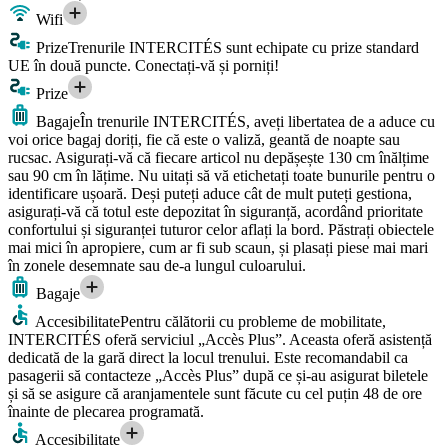
Wifi
Prize
Trenurile INTERCITÉS sunt echipate cu prize standard
UE în două puncte. Conectați-vă și porniți!
Prize
Bagaje
În trenurile INTERCITÉS, aveți libertatea de a aduce cu
voi orice bagaj doriți, fie că este o valiză, geantă de noapte sau
rucsac. Asigurați-vă că fiecare articol nu depășește 130 cm înălțime
sau 90 cm în lățime. Nu uitați să vă etichetați toate bunurile pentru o
identificare ușoară. Deși puteți aduce cât de mult puteți gestiona,
asigurați-vă că totul este depozitat în siguranță, acordând prioritate
confortului și siguranței tuturor celor aflați la bord. Păstrați obiectele
mai mici în apropiere, cum ar fi sub scaun, și plasați piese mai mari
în zonele desemnate sau de-a lungul culoarului.
Bagaje
Accesibilitate
Pentru călătorii cu probleme de mobilitate,
INTERCITÉS oferă serviciul „Accès Plus”. Aceasta oferă asistență
dedicată de la gară direct la locul trenului. Este recomandabil ca
pasagerii să contacteze „Accès Plus” după ce și-au asigurat biletele
și să se asigure că aranjamentele sunt făcute cu cel puțin 48 de ore
înainte de plecarea programată.
Accesibilitate