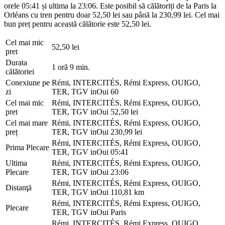
orele 05:41 și ultima la 23:06. Este posibil să călătoriți de la Paris la
Orléans cu tren pentru doar 52,50 lei sau până la 230,99 lei. Cel mai
bun preț pentru această călătorie este 52,50 lei.
Cel mai mic
52,50 lei
pret
Durata
1 oră 9 min.
călătoriei
Conexiune pe
Rémi, INTERCITÉS, Rémi Express, OUIGO,
zi
TER, TGV inOui
60
Cel mai mic
Rémi, INTERCITÉS, Rémi Express, OUIGO,
pret
TER, TGV inOui
52,50 lei
Cel mai mare
Rémi, INTERCITÉS, Rémi Express, OUIGO,
preț
TER, TGV inOui
230,99 lei
Rémi, INTERCITÉS, Rémi Express, OUIGO,
Prima Plecare
TER, TGV inOui
05:41
Ultima
Rémi, INTERCITÉS, Rémi Express, OUIGO,
Plecare
TER, TGV inOui
23:06
Rémi, INTERCITÉS, Rémi Express, OUIGO,
Distanţă
TER, TGV inOui
110,81 km
Rémi, INTERCITÉS, Rémi Express, OUIGO,
Plecare
TER, TGV inOui
Paris
Rémi, INTERCITÉS, Rémi Express, OUIGO,