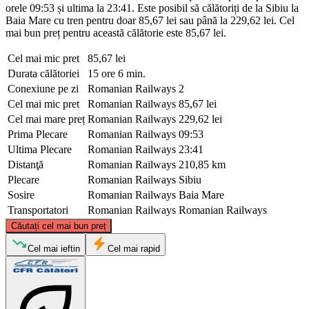
orele 09:53 și ultima la 23:41. Este posibil să călătoriți de la Sibiu la
Baia Mare cu tren pentru doar 85,67 lei sau până la 229,62 lei. Cel
mai bun preț pentru această călătorie este 85,67 lei.
Cel mai mic pret
85,67 lei
Durata călătoriei
15 ore 6 min.
Conexiune pe zi
Romanian Railways
2
Cel mai mic pret
Romanian Railways
85,67 lei
Cel mai mare preț
Romanian Railways
229,62 lei
Prima Plecare
Romanian Railways
09:53
Ultima Plecare
Romanian Railways
23:41
Distanţă
Romanian Railways
210,85 km
Plecare
Romanian Railways
Sibiu
Sosire
Romanian Railways
Baia Mare
Transportatori
Romanian Railways
Romanian Railways
©
CARTO
, ©
OpenStreetMap
contributors
Căutați cel mai bun preț
Baia Mare
Cel mai ieftin
Cel mai rapid