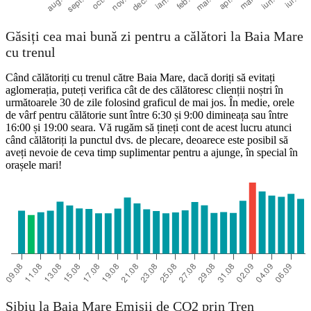
Găsiți cea mai bună zi pentru a călători la Baia Mare
cu trenul
Când călătoriți cu trenul către Baia Mare, dacă doriți să evitați
aglomerația, puteți verifica cât de des călătoresc clienții noștri în
următoarele 30 de zile folosind graficul de mai jos. În medie, orele
de vârf pentru călătorie sunt între 6:30 și 9:00 dimineața sau între
16:00 și 19:00 seara. Vă rugăm să țineți cont de acest lucru atunci
când călătoriți la punctul dvs. de plecare, deoarece este posibil să
aveți nevoie de ceva timp suplimentar pentru a ajunge, în special în
orașele mari!
Sibiu la Baia Mare Emisii de CO2 prin Tren