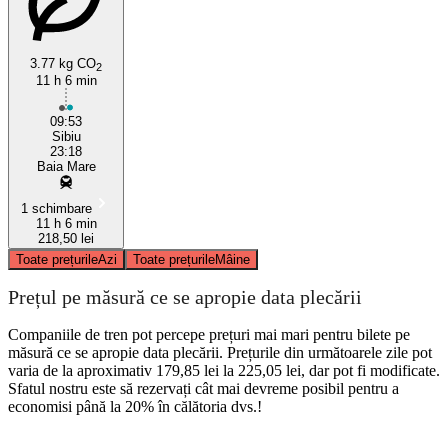
3.77 kg CO
2
11 h 6 min
Sibiu
09:53
Sibiu
23:18
Baia Mare
1 schimbare
11 h 6 min
218,50 lei
Toate prețurile
Azi
Toate prețurile
Mâine
Prețul pe măsură ce se apropie data plecării
Companiile de tren pot percepe prețuri mai mari pentru bilete pe
măsură ce se apropie data plecării. Prețurile din următoarele zile pot
varia de la aproximativ 179,85 lei la 225,05 lei, dar pot fi modificate.
Sfatul nostru este să rezervați cât mai devreme posibil pentru a
economisi până la 20% în călătoria dvs.!