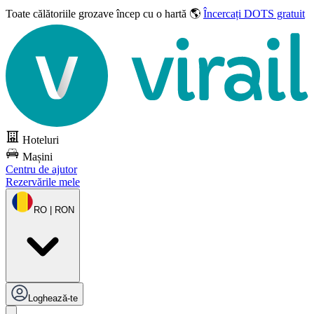
Toate călătoriile grozave
încep cu o hartă 🌎
Încercați DOTS gratuit
Hoteluri
Mașini
Centru de ajutor
Rezervările mele
RO | RON
Loghează-te