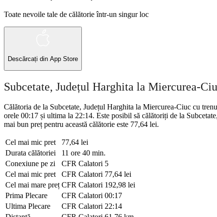
Toate nevoile tale de călătorie într-un singur loc
Descărcați din
App Store
Subcetate, Județul Harghita la Miercurea-Ciu
Călătoria de la Subcetate, Județul Harghita la Miercurea-Ciuc cu trenu
orele 00:17 și ultima la 22:14. Este posibil să călătoriți de la Subceta
mai bun preț pentru această călătorie este 77,64 lei.
Cel mai mic pret
77,64 lei
Durata călătoriei
11 ore 40 min.
Conexiune pe zi
CFR Calatori
5
Cel mai mic pret
CFR Calatori
77,64 lei
Cel mai mare preț
CFR Calatori
192,98 lei
Prima Plecare
CFR Calatori
00:17
Ultima Plecare
CFR Calatori
22:14
Distanţă
CFR Calatori
61,76 km