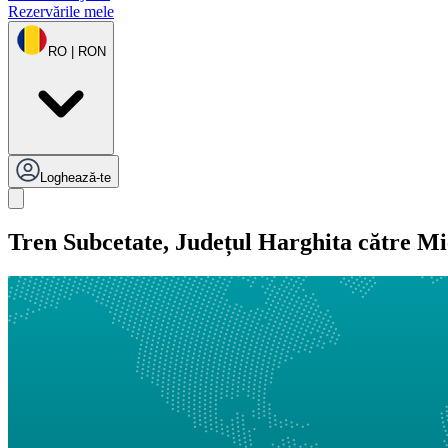
Rezervările mele
RO | RON
Loghează-te
Tren Subcetate, Județul Harghita către M