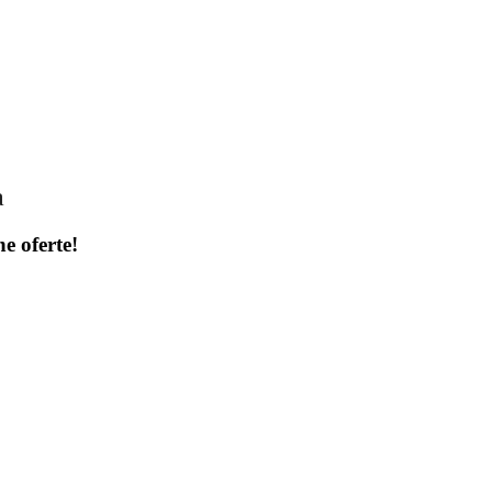
a
ne oferte!