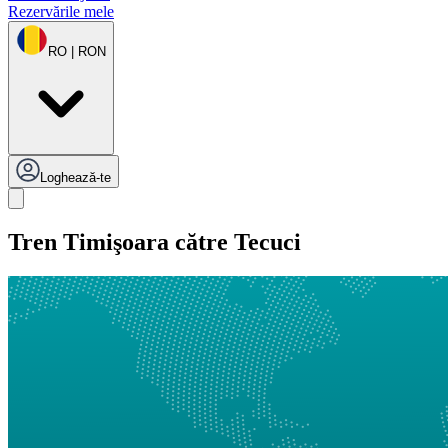
Rezervările mele
RO | RON
Loghează-te
Tren Timişoara către Tecuci