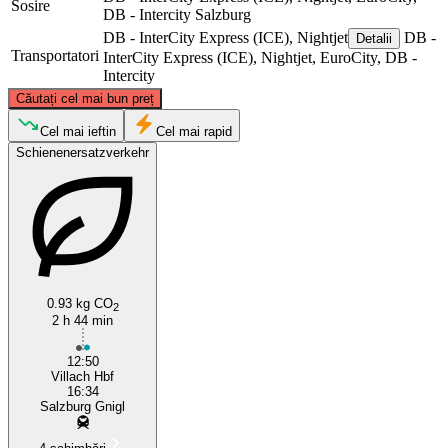
Sosire
DB - Intercity
Salzburg
DB - InterCity Express (ICE), Nightjet
DB -
Detalii
Transportatori
InterCity Express (ICE), Nightjet, EuroCity, DB -
Intercity
©
CARTO
, ©
OpenStreetMap
contributors
Căutați cel mai bun preț
Salzburg
Cel mai ieftin
Cel mai rapid
Schienenersatzverkehr
0.93 kg CO
2
2 h 44 min
Villach
12:50
Villach Hbf
16:34
Salzburg Gnigl