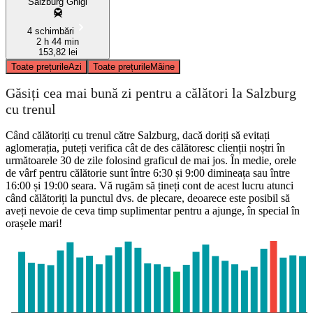
Salzburg Gnigl
4 schimbări
2 h 44 min
153,82 lei
Toate prețurile
Azi
Toate prețurile
Mâine
Găsiți cea mai bună zi pentru a călători la Salzburg
cu trenul
Când călătoriți cu trenul către Salzburg, dacă doriți să evitați
aglomerația, puteți verifica cât de des călătoresc clienții noștri în
următoarele 30 de zile folosind graficul de mai jos. În medie, orele
de vârf pentru călătorie sunt între 6:30 și 9:00 dimineața sau între
16:00 și 19:00 seara. Vă rugăm să țineți cont de acest lucru atunci
când călătoriți la punctul dvs. de plecare, deoarece este posibil să
aveți nevoie de ceva timp suplimentar pentru a ajunge, în special în
orașele mari!