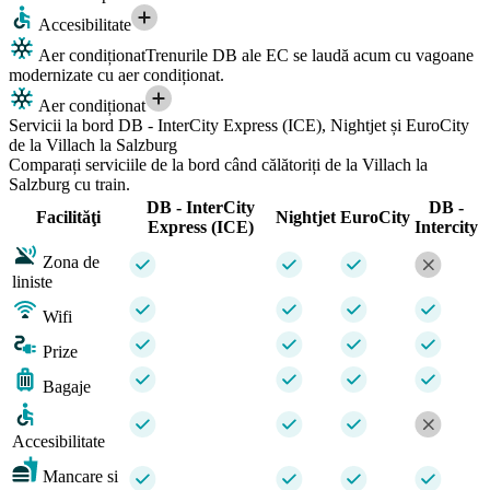
Accesibilitate
Aer condiționat
Trenurile DB ale EC se laudă acum cu vagoane
modernizate cu aer condiționat.
Aer condiționat
Servicii la bord DB - InterCity Express (ICE), Nightjet și EuroCity
de la Villach la Salzburg
Comparați serviciile de la bord când călătoriți de la Villach la
Salzburg cu train.
DB - InterCity
DB -
Facilităţi
Nightjet
EuroCity
Express (ICE)
Intercity
Zona de
liniste
Wifi
Prize
Bagaje
Accesibilitate
Mancare si