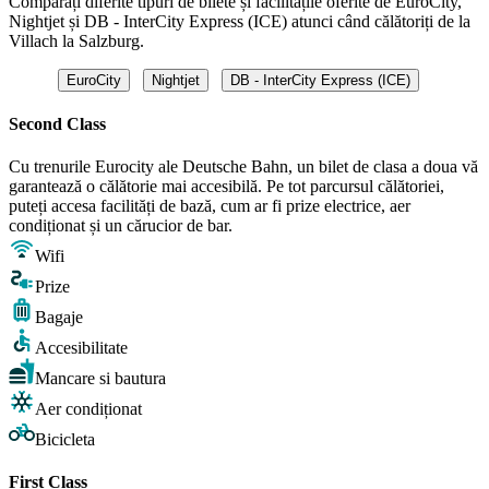
Comparați diferite tipuri de bilete și facilitățile oferite de EuroCity,
Nightjet și DB - InterCity Express (ICE) atunci când călătoriți de la
Villach la Salzburg.
EuroCity
Nightjet
DB - InterCity Express (ICE)
Second Class
Cu trenurile Eurocity ale Deutsche Bahn, un bilet de clasa a doua vă
garantează o călătorie mai accesibilă. Pe tot parcursul călătoriei,
puteți accesa facilități de bază, cum ar fi prize electrice, aer
condiționat și un cărucior de bar.
Wifi
Prize
Bagaje
Accesibilitate
Mancare si bautura
Aer condiționat
Bicicleta
First Class