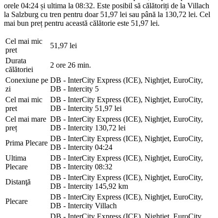
orele 04:24 și ultima la 08:32. Este posibil să călătoriți de la Villach
la Salzburg cu tren pentru doar 51,97 lei sau până la 130,72 lei. Cel
mai bun preț pentru această călătorie este 51,97 lei.
Cel mai mic
51,97 lei
pret
Durata
2 ore 26 min.
călătoriei
Conexiune pe
DB - InterCity Express (ICE), Nightjet, EuroCity,
zi
DB - Intercity
5
Cel mai mic
DB - InterCity Express (ICE), Nightjet, EuroCity,
pret
DB - Intercity
51,97 lei
Cel mai mare
DB - InterCity Express (ICE), Nightjet, EuroCity,
preț
DB - Intercity
130,72 lei
DB - InterCity Express (ICE), Nightjet, EuroCity,
Prima Plecare
DB - Intercity
04:24
Ultima
DB - InterCity Express (ICE), Nightjet, EuroCity,
Plecare
DB - Intercity
08:32
DB - InterCity Express (ICE), Nightjet, EuroCity,
Distanţă
DB - Intercity
145,92 km
DB - InterCity Express (ICE), Nightjet, EuroCity,
Plecare
DB - Intercity
Villach
DB - InterCity Express (ICE), Nightjet, EuroCity,