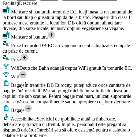
Facilităţi
Descriere
Mancare si bautura
În trenurile EC, luați masa la restaurantul de
la bord sau luați o gusătură rapidă de la bistro. Pasagerii din clasa I
primesc mese gratuite la locul lor. DB oferă opțiuni alimentare
diverse, din surse locale, inclusiv opțiuni vegetariene și vegane.
Mancare si bautura
Prize
Trenurile DB EC au vagoane recent actualizate, echipate
cu prize de curent.
Prize
Wifi
Deutsche Bahn adaugă treptat WiFi gratuit în trenurile EC.
Wifi
Bagaje
În trenurile DB Eurocity, puteți aduce orice cantitate de
bagaje fără restricții. Păstrați pungi mici fie în rafturile de deasupra
capului, fie sub scaune. Pentru bagaje mai mari, utilizați suporturile
care se găsesc în compartimente sau în apropierea ușilor exterioare.
Bagaje
Accesibilitate
Serviciul de mobilitate ajută la îmbarcare,
debarcare și tranziții cu trenul. În plus, personalul este pregătit să
răspundă oricăror întrebări sau să ofere asistență pentru a asigura o
călătorie fără probleme.