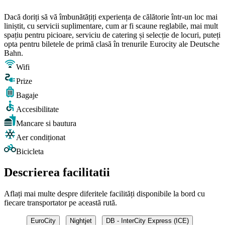
Dacă doriți să vă îmbunătățiți experiența de călătorie într-un loc mai
liniștit, cu servicii suplimentare, cum ar fi scaune reglabile, mai mult
spațiu pentru picioare, serviciu de catering și selecție de locuri, puteți
opta pentru biletele de primă clasă în trenurile Eurocity ale Deutsche
Bahn.
Wifi
Prize
Bagaje
Accesibilitate
Mancare si bautura
Aer condiționat
Bicicleta
Descrierea facilitatii
Aflați mai multe despre diferitele facilități disponibile la bord cu
fiecare transportator pe această rută.
EuroCity
Nightjet
DB - InterCity Express (ICE)