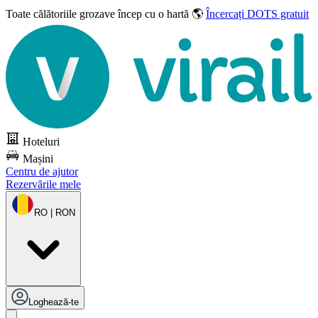
Toate călătoriile grozave
încep cu o hartă 🌎
Încercați DOTS gratuit
Hoteluri
Mașini
Centru de ajutor
Rezervările mele
RO | RON
Loghează-te