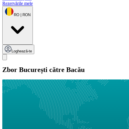
Rezervările mele
RO | RON
Loghează-te
Zbor București către Bacău