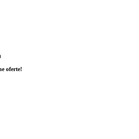
a
ne oferte!