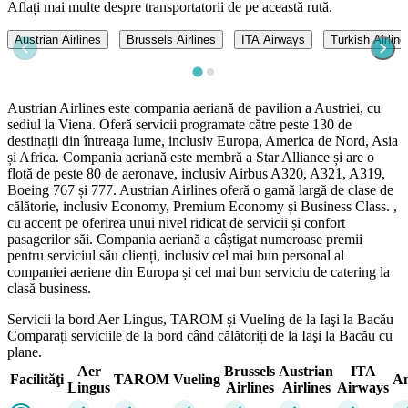
Aflați mai multe despre transportatorii de pe această rută.
Austrian Airlines
Brussels Airlines
ITA Airways
Turkish Airline
Austrian Airlines este compania aeriană de pavilion a Austriei, cu
sediul la Viena. Oferă servicii programate către peste 130 de
destinații din întreaga lume, inclusiv Europa, America de Nord, Asia
și Africa. Compania aeriană este membră a Star Alliance și are o
flotă de peste 80 de aeronave, inclusiv Airbus A320, A321, A319,
Boeing 767 și 777. Austrian Airlines oferă o gamă largă de clase de
călătorie, inclusiv Economy, Premium Economy și Business Class. ,
cu accent pe oferirea unui nivel ridicat de servicii și confort
pasagerilor săi. Compania aeriană a câștigat numeroase premii
pentru serviciul său clienți, inclusiv cel mai bun personal al
companiei aeriene din Europa și cel mai bun serviciu de catering la
clasă business.
Servicii la bord Aer Lingus, TAROM și Vueling de la Iaşi la Bacău
Comparați serviciile de la bord când călătoriți de la Iaşi la Bacău cu
plane.
Aer
Brussels
Austrian
ITA
Facilităţi
TAROM
Vueling
An
Lingus
Airlines
Airlines
Airways