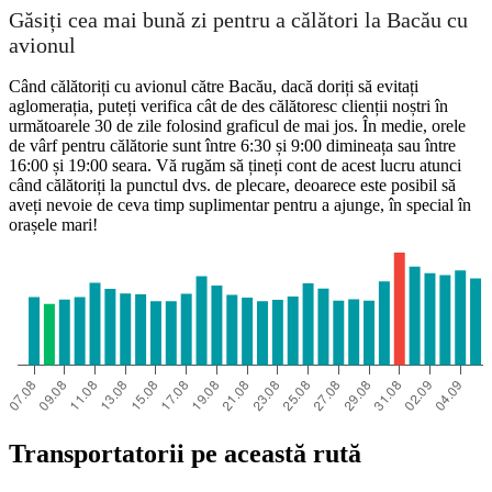
Găsiți cea mai bună zi pentru a călători la Bacău cu
avionul
Când călătoriți cu avionul către Bacău, dacă doriți să evitați
aglomerația, puteți verifica cât de des călătoresc clienții noștri în
următoarele 30 de zile folosind graficul de mai jos. În medie, orele
de vârf pentru călătorie sunt între 6:30 și 9:00 dimineața sau între
16:00 și 19:00 seara. Vă rugăm să țineți cont de acest lucru atunci
când călătoriți la punctul dvs. de plecare, deoarece este posibil să
aveți nevoie de ceva timp suplimentar pentru a ajunge, în special în
orașele mari!
Transportatorii pe această rută