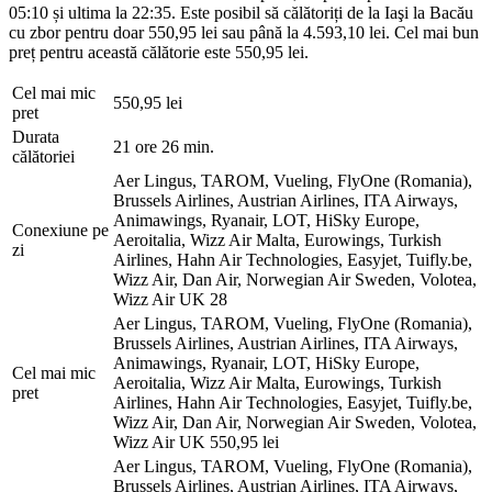
05:10 și ultima la 22:35. Este posibil să călătoriți de la Iaşi la Bacău
cu zbor pentru doar 550,95 lei sau până la 4.593,10 lei. Cel mai bun
preț pentru această călătorie este 550,95 lei.
Cel mai mic
550,95 lei
pret
Durata
21 ore 26 min.
călătoriei
Aer Lingus, TAROM, Vueling, FlyOne (Romania),
Brussels Airlines, Austrian Airlines, ITA Airways,
Animawings, Ryanair, LOT, HiSky Europe,
Conexiune pe
Aeroitalia, Wizz Air Malta, Eurowings, Turkish
zi
Airlines, Hahn Air Technologies, Easyjet, Tuifly.be,
Wizz Air, Dan Air, Norwegian Air Sweden, Volotea,
Wizz Air UK
28
Aer Lingus, TAROM, Vueling, FlyOne (Romania),
Brussels Airlines, Austrian Airlines, ITA Airways,
Animawings, Ryanair, LOT, HiSky Europe,
Cel mai mic
Aeroitalia, Wizz Air Malta, Eurowings, Turkish
pret
Airlines, Hahn Air Technologies, Easyjet, Tuifly.be,
Wizz Air, Dan Air, Norwegian Air Sweden, Volotea,
Wizz Air UK
550,95 lei
Aer Lingus, TAROM, Vueling, FlyOne (Romania),
Brussels Airlines, Austrian Airlines, ITA Airways,