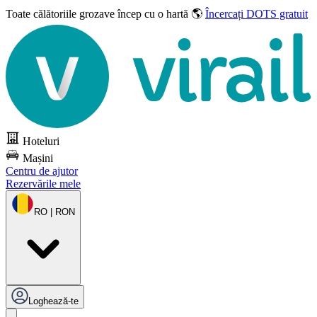
Toate călătoriile grozave
încep cu o hartă 🌎
Încercați DOTS gratuit
Hoteluri
Mașini
Centru de ajutor
Rezervările mele
RO | RON
Loghează-te