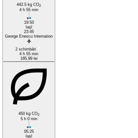
442.5 kg CO
2
4 h 55 min
19:50
IaşI
23:45
George Enescu Internation
2 schimbări
4 h 55 min
185,99 lei
450 kg CO
2
5 h 0 min
05:25
IaşI