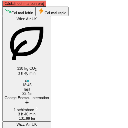
Căutați cel mai bun preț
Iași
Cel mai ieftin
Cel mai rapid
Wizz Air UK
330 kg CO
Bacău
2
3 h 40 min
18:45
IaşI
23:45
George Enescu Internation
1 schimbare
3 h 40 min
131,99 lei
Wizz Air UK