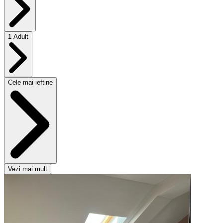
1 Adult
Cele mai ieftine
Vezi mai mult