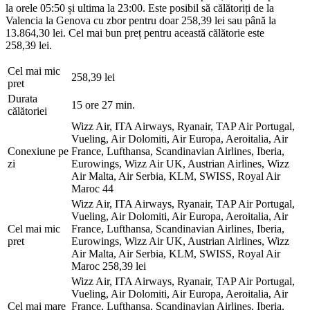
la orele 05:50 și ultima la 23:00. Este posibil să călătoriți de la
Valencia la Genova cu zbor pentru doar 258,39 lei sau până la
13.864,30 lei. Cel mai bun preț pentru această călătorie este
258,39 lei.
Cel mai mic
258,39 lei
pret
Durata
15 ore 27 min.
călătoriei
Wizz Air, ITA Airways, Ryanair, TAP Air Portugal,
Vueling, Air Dolomiti, Air Europa, Aeroitalia, Air
Conexiune pe
France, Lufthansa, Scandinavian Airlines, Iberia,
zi
Eurowings, Wizz Air UK, Austrian Airlines, Wizz
Air Malta, Air Serbia, KLM, SWISS, Royal Air
Maroc
44
Wizz Air, ITA Airways, Ryanair, TAP Air Portugal,
Vueling, Air Dolomiti, Air Europa, Aeroitalia, Air
Cel mai mic
France, Lufthansa, Scandinavian Airlines, Iberia,
pret
Eurowings, Wizz Air UK, Austrian Airlines, Wizz
Air Malta, Air Serbia, KLM, SWISS, Royal Air
Maroc
258,39 lei
Wizz Air, ITA Airways, Ryanair, TAP Air Portugal,
Vueling, Air Dolomiti, Air Europa, Aeroitalia, Air
Cel mai mare
France, Lufthansa, Scandinavian Airlines, Iberia,