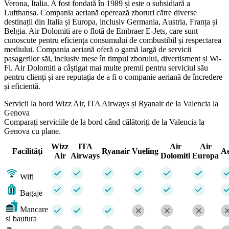
Verona, Italia. A fost fondată în 1989 și este o subsidiară a
Lufthansa. Compania aeriană operează zboruri către diverse
destinații din Italia și Europa, inclusiv Germania, Austria, Franța și
Belgia. Air Dolomiti are o flotă de Embraer E-Jets, care sunt
cunoscute pentru eficiența consumului de combustibil și respectarea
mediului. Compania aeriană oferă o gamă largă de servicii
pasagerilor săi, inclusiv mese în timpul zborului, divertisment și Wi-
Fi. Air Dolomiti a câștigat mai multe premii pentru serviciul său
pentru clienți și are reputația de a fi o companie aeriană de încredere
și eficientă.
Servicii la bord Wizz Air, ITA Airways și Ryanair de la Valencia la
Genova
Comparați serviciile de la bord când călătoriți de la Valencia la
Genova cu plane.
Wizz
ITA
Air
Air
Facilităţi
Ryanair
Vueling
Ae
Air
Airways
Dolomiti
Europa
Wifi
Bagaje
Mancare
si bautura