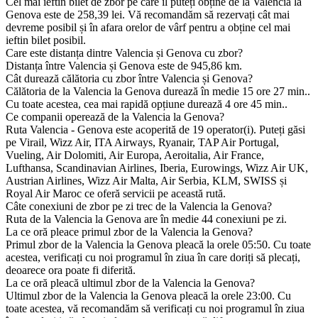
Cel mai ieftin bilet de zbor pe care îl puteți obține de la Valencia la
Genova este de 258,39 lei. Vă recomandăm să rezervați cât mai
devreme posibil și în afara orelor de vârf pentru a obține cel mai
ieftin bilet posibil.
Care este distanța dintre Valencia și Genova cu zbor?
Distanța între Valencia și Genova este de 945,86 km.
Cât durează călătoria cu zbor între Valencia și Genova?
Călătoria de la Valencia la Genova durează în medie 15 ore 27 min..
Cu toate acestea, cea mai rapidă opțiune durează 4 ore 45 min..
Ce companii operează de la Valencia la Genova?
Ruta Valencia - Genova este acoperită de 19 operator(i). Puteți găsi
pe Virail, Wizz Air, ITA Airways, Ryanair, TAP Air Portugal,
Vueling, Air Dolomiti, Air Europa, Aeroitalia, Air France,
Lufthansa, Scandinavian Airlines, Iberia, Eurowings, Wizz Air UK,
Austrian Airlines, Wizz Air Malta, Air Serbia, KLM, SWISS și
Royal Air Maroc ce oferă servicii pe această rută.
Câte conexiuni de zbor pe zi trec de la Valencia la Genova?
Ruta de la Valencia la Genova are în medie 44 conexiuni pe zi.
La ce oră pleace primul zbor de la Valencia la Genova?
Primul zbor de la Valencia la Genova pleacă la orele 05:50. Cu toate
acestea, verificați cu noi programul în ziua în care doriți să plecați,
deoarece ora poate fi diferită.
La ce oră pleacă ultimul zbor de la Valencia la Genova?
Ultimul zbor de la Valencia la Genova pleacă la orele 23:00. Cu
toate acestea, vă recomandăm să verificați cu noi programul în ziua