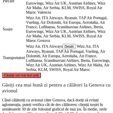
Plecare
Eurowings, Wizz Air UK, Austrian Airlines, Wizz
Air Malta, Air Serbia, KLM, SWISS, Royal Air
Maroc
Valencia
Wizz Air, ITA Airways, Ryanair, TAP Air Portugal,
Vueling, Air Dolomiti, Air Europa, Aeroitalia, Air
France, Lufthansa, Scandinavian Airlines, Iberia,
Sosire
Eurowings, Wizz Air UK, Austrian Airlines, Wizz
Air Malta, Air Serbia, KLM, SWISS, Royal Air
Maroc
Genova
Wizz Air, ITA Airways
Wizz Air, ITA
Detalii
Airways, Ryanair, TAP Air Portugal, Vueling, Air
Dolomiti, Air Europa, Aeroitalia, Air France,
Transportatori
Lufthansa, Scandinavian Airlines, Iberia, Eurowings,
Wizz Air UK, Austrian Airlines, Wizz Air Malta, Air
Serbia, KLM, SWISS, Royal Air Maroc
©
CARTO
, ©
OpenStreetMap
contributors
Căutați cel mai bun preț
Genoa
Găsiți cea mai bună zi pentru a călători la Genova cu
avionul
Când călătoriți cu avionul către Genova, dacă doriți să evitați
aglomerația, puteți verifica cât de des călătoresc clienții noștri în
următoarele 30 de zile folosind graficul de mai jos. În medie, orele