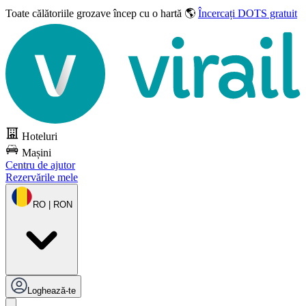
Toate călătoriile grozave
încep cu o hartă 🌎
Încercați DOTS gratuit
Hoteluri
Mașini
Centru de ajutor
Rezervările mele
RO | RON
Loghează-te