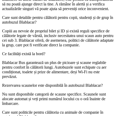
să nu poată ajunge direct la tine. A rămâne în alertă și a verifica
actualizările singuri vă poate ajuta să preveniți orice inconvenient.
Care sunt detaliile pentru călătorii pentru copii, studenți și de grup în
autobuzul Blablacar?
Copiii au nevoie de propriul bilet și ID și există reguli specifice de
călătorie legate de vârstă, inclusiv necesitatea unui scaun auto pentru
cei sub 3. Blablacar oferă, de asemenea, politici de călătorie adaptate
la grup, care pot fi verificate direct la companie.
Ce facilități există la bord?
Blablacar Bus garantează un plus de picioare și scaune reglabile
pentru confort în călătorii lungi. Autobuzele sunt echipate cu aer
condiționat, toalete și prize de alimentare, deși Wi-Fi nu este
prevăzut.
Rezervarea scaunelor este disponibilă în autobuzul Blablacar?
Nu sunt disponibile categorii de scaune specifice. Scaunele sunt
alocate automat și veți primi numărul locului cu o oră înainte de
îmbarcare.
Care sunt politicile pentru călătoria cu animale de companie în