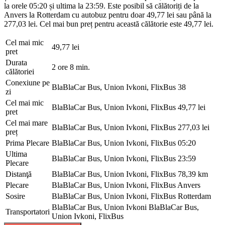
la orele 05:20 și ultima la 23:59. Este posibil să călătoriți de la
Anvers la Rotterdam cu autobuz pentru doar 49,77 lei sau până la
277,03 lei. Cel mai bun preț pentru această călătorie este 49,77 lei.
Cel mai mic
49,77 lei
pret
Durata
2 ore 8 min.
călătoriei
Conexiune pe
BlaBlaCar Bus, Union Ivkoni, FlixBus
38
zi
Cel mai mic
BlaBlaCar Bus, Union Ivkoni, FlixBus
49,77 lei
pret
Cel mai mare
BlaBlaCar Bus, Union Ivkoni, FlixBus
277,03 lei
preț
Prima Plecare
BlaBlaCar Bus, Union Ivkoni, FlixBus
05:20
Ultima
BlaBlaCar Bus, Union Ivkoni, FlixBus
23:59
Plecare
Distanţă
BlaBlaCar Bus, Union Ivkoni, FlixBus
78,39 km
Plecare
BlaBlaCar Bus, Union Ivkoni, FlixBus
Anvers
Sosire
BlaBlaCar Bus, Union Ivkoni, FlixBus
Rotterdam
BlaBlaCar Bus, Union Ivkoni
BlaBlaCar Bus,
Transportatori
Union Ivkoni, FlixBus
©
CARTO
, ©
OpenStreetMap
contributors