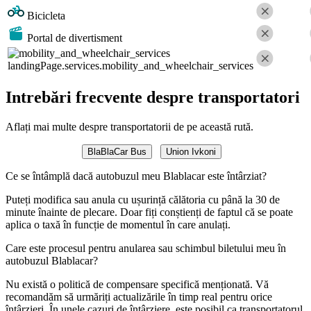
Bicicleta
Portal de divertisment
landingPage.services.mobility_and_wheelchair_services
Intrebări frecvente despre transportatori
Aflați mai multe despre transportatorii de pe această rută.
BlaBlaCar Bus
Union Ivkoni
Ce se întâmplă dacă autobuzul meu Blablacar este întârziat?
Puteți modifica sau anula cu ușurință călătoria cu până la 30 de
minute înainte de plecare. Doar fiți conștienți de faptul că se poate
aplica o taxă în funcție de momentul în care anulați.
Care este procesul pentru anularea sau schimbul biletului meu în
autobuzul Blablacar?
Nu există o politică de compensare specifică menționată. Vă
recomandăm să urmăriți actualizările în timp real pentru orice
întârzieri. În unele cazuri de întârziere, este posibil ca transportatorul