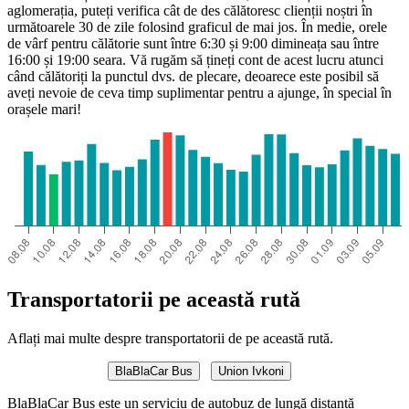
aglomerația, puteți verifica cât de des călătoresc clienții noștri în
următoarele 30 de zile folosind graficul de mai jos. În medie, orele
de vârf pentru călătorie sunt între 6:30 și 9:00 dimineața sau între
16:00 și 19:00 seara. Vă rugăm să țineți cont de acest lucru atunci
când călătoriți la punctul dvs. de plecare, deoarece este posibil să
aveți nevoie de ceva timp suplimentar pentru a ajunge, în special în
orașele mari!
Transportatorii pe această rută
Aflați mai multe despre transportatorii de pe această rută.
BlaBlaCar Bus
Union Ivkoni
BlaBlaCar Bus este un serviciu de autobuz de lungă distanță