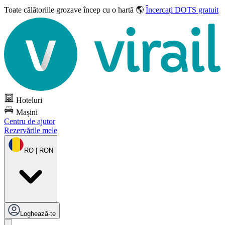
Toate călătoriile grozave
încep cu o hartă 🌎
Încercați DOTS gratuit
Hoteluri
Mașini
Centru de ajutor
Rezervările mele
RO | RON
Loghează-te