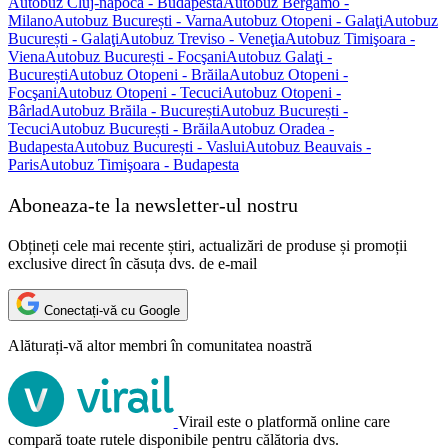
Autobuz Cluj-napoca - Budapesta
Autobuz Bergamo -
Milano
Autobuz București - Varna
Autobuz Otopeni - Galaţi
Autobuz
București - Galaţi
Autobuz Treviso - Veneţia
Autobuz Timişoara -
Viena
Autobuz București - Focşani
Autobuz Galaţi -
București
Autobuz Otopeni - Brăila
Autobuz Otopeni -
Focşani
Autobuz Otopeni - Tecuci
Autobuz Otopeni -
Bârlad
Autobuz Brăila - București
Autobuz București -
Tecuci
Autobuz București - Brăila
Autobuz Oradea -
Budapesta
Autobuz București - Vaslui
Autobuz Beauvais -
Paris
Autobuz Timişoara - Budapesta
Aboneaza-te la newsletter-ul nostru
Obțineți cele mai recente știri, actualizări de produse și promoții
exclusive direct în căsuța dvs. de e-mail
Conectați-vă cu Google
Alăturați-vă altor membri în comunitatea noastră
Virail este o platformă online care
compară toate rutele disponibile pentru călătoria dvs.