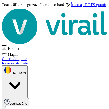
Toate călătoriile grozave
încep cu o hartă 🌎
Încercați DOTS gratuit
Hoteluri
Mașini
Centru de ajutor
Rezervările mele
RO | RON
Loghează-te