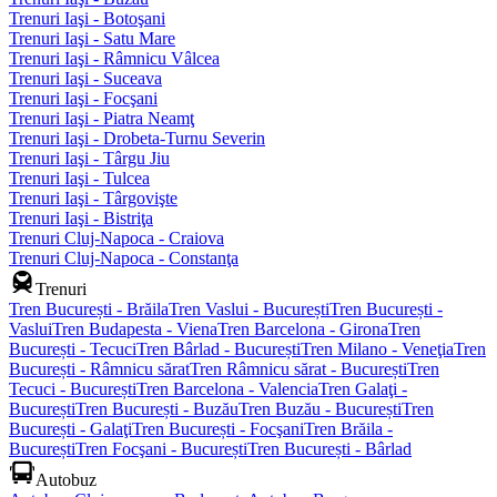
Trenuri Iaşi - Botoşani
Trenuri Iaşi - Satu Mare
Trenuri Iaşi - Râmnicu Vâlcea
Trenuri Iaşi - Suceava
Trenuri Iaşi - Focşani
Trenuri Iaşi - Piatra Neamţ
Trenuri Iaşi - Drobeta-Turnu Severin
Trenuri Iaşi - Târgu Jiu
Trenuri Iaşi - Tulcea
Trenuri Iaşi - Târgovişte
Trenuri Iaşi - Bistriţa
Trenuri Cluj-Napoca - Craiova
Trenuri Cluj-Napoca - Constanţa
Trenuri
Tren București - Brăila
Tren Vaslui - București
Tren București -
Vaslui
Tren Budapesta - Viena
Tren Barcelona - Girona
Tren
București - Tecuci
Tren Bârlad - București
Tren Milano - Veneţia
Tren
București - Râmnicu sărat
Tren Râmnicu sărat - București
Tren
Tecuci - București
Tren Barcelona - Valencia
Tren Galaţi -
București
Tren București - Buzău
Tren Buzău - București
Tren
București - Galaţi
Tren București - Focşani
Tren Brăila -
București
Tren Focşani - București
Tren București - Bârlad
Autobuz