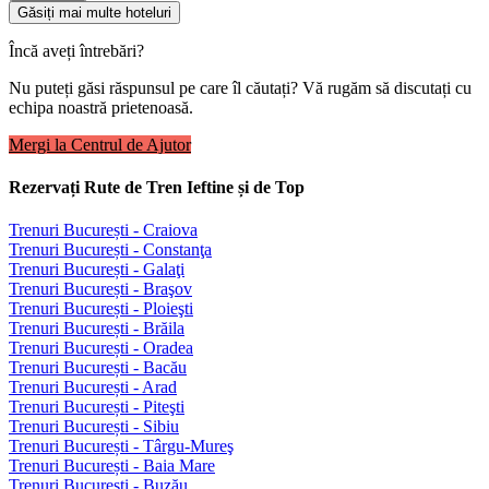
Găsiți mai multe hoteluri
Încă aveți întrebări?
Nu puteți găsi răspunsul pe care îl căutați? Vă rugăm să discutați cu
echipa noastră prietenoasă.
Mergi la Centrul de Ajutor
Rezervați Rute de Tren Ieftine și de Top
Trenuri București - Craiova
Trenuri București - Constanţa
Trenuri București - Galaţi
Trenuri București - Braşov
Trenuri București - Ploieşti
Trenuri București - Brăila
Trenuri București - Oradea
Trenuri București - Bacău
Trenuri București - Arad
Trenuri București - Piteşti
Trenuri București - Sibiu
Trenuri București - Târgu-Mureş
Trenuri București - Baia Mare
Trenuri București - Buzău