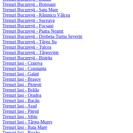
Trenuri București - Botoşani
Trenuri București - Satu Mare
Trenuri București - Râmnicu Vâlcea
Trenuri București - Suceava
Trenuri București - Focşani
Trenuri București - Piatra Neamţ
Trenuri București - Drobeta-Turnu Severin
Trenuri București - Târgu Jiu
Trenuri București - Tulcea
Trenuri București - Târgovişte
Trenuri București - Bistriţa
Trenuri Iaşi - Craiova
Trenuri Iaşi - Constanţa
Trenuri Iaşi - Galaţi
Trenuri Iaşi - Braşov
Trenuri Iaşi - Ploieşti
Trenuri Iaşi - Brăila
Trenuri Iaşi - Oradea
Trenuri Iaşi - Bacău
Trenuri Iaşi - Arad
Trenuri Iaşi - Piteşti
Trenuri Iaşi - Sibiu
Trenuri Iaşi - Târgu-Mureş
Trenuri Iaşi - Baia Mare
Trenuri Iaşi - Buzău