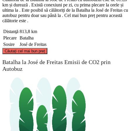
km și durează . Există conexiuni pe zi, cu prima plecare la orele și
ultima la . Este posibil să călătoriți de la Batalha la José de Freitas cu
autobuz pentru doar sau până la . Cel mai bun preț pentru această
călătorie este .
Distanţă
813,8 km
Plecare
Batalha
Sosire
José de Freitas
©
CARTO
, ©
OpenStreetMap
contributors
Căutați cel mai bun preț
José de Freitas
Batalha la José de Freitas Emisii de CO2 prin
Autobuz
Batalha