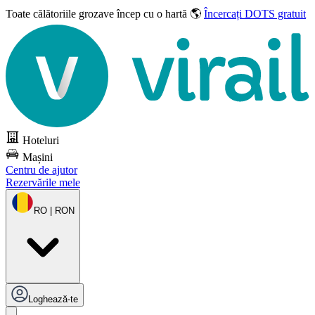
Toate călătoriile grozave
încep cu o hartă 🌎
Încercați DOTS gratuit
Hoteluri
Mașini
Centru de ajutor
Rezervările mele
RO | RON
Loghează-te