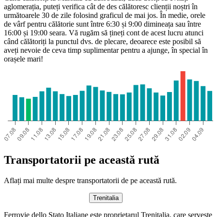
aglomerația, puteți verifica cât de des călătoresc clienții noștri în
următoarele 30 de zile folosind graficul de mai jos. În medie, orele
de vârf pentru călătorie sunt între 6:30 și 9:00 dimineața sau între
16:00 și 19:00 seara. Vă rugăm să țineți cont de acest lucru atunci
când călătoriți la punctul dvs. de plecare, deoarece este posibil să
aveți nevoie de ceva timp suplimentar pentru a ajunge, în special în
orașele mari!
Catania
Transportatorii pe această rută
Aflați mai multe despre transportatorii de pe această rută.
Trenitalia
Ferrovie dello Stato Italiane este proprietarul Trenitalia, care servește