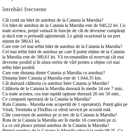
întrebări frecvente
Cât costă un bilet de autobuz de la Catania la Marsilia?
Un bilet de autobuz de la Catania la Marsilia este de 940,22 lei. Cu
toate acestea, prețul variază în funcție de cât de devreme cumpărați
și dacă este o perioadă aglomerată. Le găsiți ocazional la un pret
minim de 580,61 lei.
Care este cel mai ieftin bilet de autobuz de la Catania la Marsilia?
Cel mai ieftin bilet de autobuz pe care îl puteți obține de la Catania
la Marsilia este de 580,61 lei. Vă recomandăm să rezervați cât mai
devreme posibil și în afara orelor de vârf pentru a obține cel mai
ieftin bilet posibil.
Care este distanța dintre Catania și Marsilia cu autobuz?
Distanța între Catania și Marsilia este de 1.044,35 km.
Cât durează călătoria cu autobuz între Catania și Marsilia?
Călătoria de la Catania la Marsilia durează în medie 34 ore 7 min..
Cu toate acestea, cea mai rapidă opțiune durează 26 ore 50 min..
Ce companii operează de la Catania la Marsilia?
Ruta Catania - Marsilia este acoperită de 1 operator(i). Puteți găsi pe
Virail, Trenitalia și FlixBus ce oferă servicii pe această rută.
Câte conexiuni de autobuz pe zi trec de la Catania la Marsilia?
Ruta de la Catania la Marsilia are în medie 16 conexiuni pe zi.
La ce oră pleace primul autobuz de la Catania la Marsilia?
Primul autobuz de la Catania la Marsilia pleacă la orele 08:35. Cu