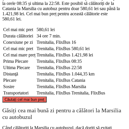
la orele 08:35 și ultima la 22:58. Este posibil să călătoriți de la
Catania la Marsilia cu autobuz pentru doar 580,61 lei sau până la
1.421,98 lei. Cel mai bun preț pentru această călătorie este
580,61 lei.
Cel mai mic pret
580,61 lei
Durata călătoriei
34 ore 7 min.
Conexiune pe zi
Trenitalia, FlixBus
16
Cel mai mic pret
Trenitalia, FlixBus
580,61 lei
Cel mai mare preț
Trenitalia, FlixBus
1.421,98 lei
Prima Plecare
Trenitalia, FlixBus
08:35
Ultima Plecare
Trenitalia, FlixBus
22:58
Distanţă
Trenitalia, FlixBus
1.044,35 km
Plecare
Trenitalia, FlixBus
Catania
Sosire
Trenitalia, FlixBus
Marsilia
Transportatori
Trenitalia, FlixBus
Trenitalia, FlixBus
©
CARTO
, ©
OpenStreetMap
contributors
Căutați cel mai bun preț
Marseille
Găsiți cea mai bună zi pentru a călători la Marsilia
cu autobuzul
Când călătoriți la Marsilia cu autobuzul, dacă doriți să evitați