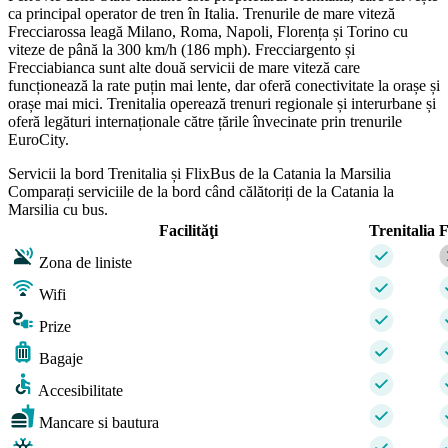
ca principal operator de tren în Italia. Trenurile de mare viteză
Frecciarossa leagă Milano, Roma, Napoli, Florența și Torino cu
viteze de până la 300 km/h (186 mph). Frecciargento și
Frecciabianca sunt alte două servicii de mare viteză care
funcționează la rate puțin mai lente, dar oferă conectivitate la orașe și
orașe mai mici. Trenitalia operează trenuri regionale și interurbane și
oferă legături internaționale către țările învecinate prin trenurile
EuroCity.
Servicii la bord Trenitalia și FlixBus de la Catania la Marsilia
Comparați serviciile de la bord când călătoriți de la Catania la
Marsilia cu bus.
Facilităţi
Trenitalia
F
Zona de liniste
Wifi
Prize
Bagaje
Accesibilitate
Mancare si bautura