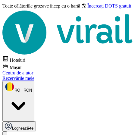
Toate călătoriile grozave
încep cu o hartă 🌎
Încercați DOTS gratuit
Hoteluri
Mașini
Centru de ajutor
Rezervările mele
RO | RON
Loghează-te