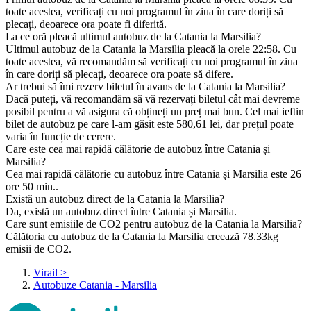
toate acestea, verificați cu noi programul în ziua în care doriți să
plecați, deoarece ora poate fi diferită.
La ce oră pleacă ultimul autobuz de la Catania la Marsilia?
Ultimul autobuz de la Catania la Marsilia pleacă la orele 22:58. Cu
toate acestea, vă recomandăm să verificați cu noi programul în ziua
în care doriți să plecați, deoarece ora poate să difere.
Ar trebui să îmi rezerv biletul în avans de la Catania la Marsilia?
Dacă puteți, vă recomandăm să vă rezervați biletul cât mai devreme
posibil pentru a vă asigura că obțineți un preț mai bun. Cel mai ieftin
bilet de autobuz pe care l-am găsit este 580,61 lei, dar prețul poate
varia în funcție de cerere.
Care este cea mai rapidă călătorie de autobuz între Catania și
Marsilia?
Cea mai rapidă călătorie cu autobuz între Catania și Marsilia este 26
ore 50 min..
Există un autobuz direct de la Catania la Marsilia?
Da, există un autobuz direct între Catania și Marsilia.
Care sunt emisiile de CO2 pentru autobuz de la Catania la Marsilia?
Călătoria cu autobuz de la Catania la Marsilia creează 78.33kg
emisii de CO2.
Virail
>
Autobuze Catania - Marsilia