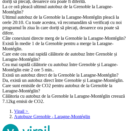
doriți să plecați, deoarece ora poate fi diferită.
La ce oră pleacă ultimul autobuz de la Grenoble la Laragne-
Montéglin?
Ultimul autobuz de la Grenoble la Laragne-Montéglin pleacă la
orele 20:10. Cu toate acestea, vă recomandăm să verificați cu noi
programul în ziua în care doriți să plecați, deoarece ora poate să
difere.
Câte conexiuni directe merg de la Grenoble la Laragne-Montéglin?
Există în medie 1 de la Grenoble pentru a merge la Laragne-
Montéglin.
Care este cea mai rapidă călătorie de autobuz între Grenoble și
Laragne-Montéglin?
Cea mai rapidă călătorie cu autobuz între Grenoble și Laragne-
Montéglin este 2 ore 5 min..
Există un autobuz direct de la Grenoble la Laragne-Montéglin?
Da, există un autobuz direct între Grenoble și Laragne-Montéglin.
Care sunt emisiile de CO2 pentru autobuz de la Grenoble la
Laragne-Montéglin?
Călătoria cu autobuz de la Grenoble la Laragne-Montéglin creează
7.12kg emisii de CO2.
Virail
>
Autobuze Grenoble - Laragne-Montéglin