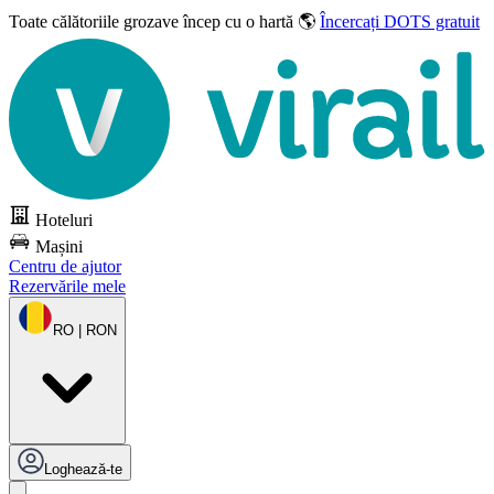
Toate călătoriile grozave
încep cu o hartă 🌎
Încercați DOTS gratuit
Hoteluri
Mașini
Centru de ajutor
Rezervările mele
RO | RON
Loghează-te