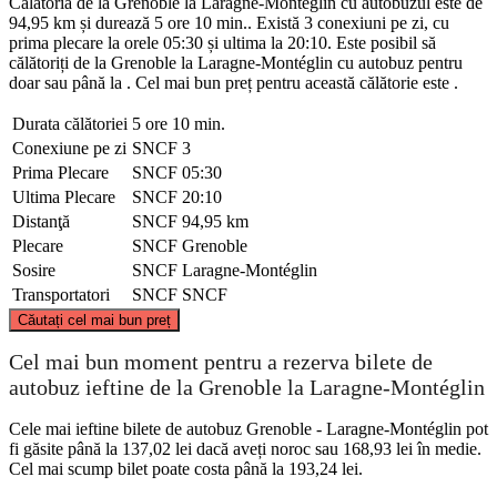
Călătoria de la Grenoble la Laragne-Montéglin cu autobuzul este de
94,95 km și durează 5 ore 10 min.. Există 3 conexiuni pe zi, cu
prima plecare la orele 05:30 și ultima la 20:10. Este posibil să
călătoriți de la Grenoble la Laragne-Montéglin cu autobuz pentru
doar sau până la . Cel mai bun preț pentru această călătorie este .
Durata călătoriei
5 ore 10 min.
Conexiune pe zi
SNCF
3
Prima Plecare
SNCF
05:30
Ultima Plecare
SNCF
20:10
Distanţă
SNCF
94,95 km
Plecare
SNCF
Grenoble
Sosire
SNCF
Laragne-Montéglin
Transportatori
SNCF
SNCF
©
CARTO
, ©
OpenStreetMap
contributors
Căutați cel mai bun preț
Grenoble
Cel mai bun moment pentru a rezerva bilete de
autobuz ieftine de la Grenoble la Laragne-Montéglin
Cele mai ieftine bilete de autobuz Grenoble - Laragne-Montéglin pot
fi găsite până la 137,02 lei dacă aveți noroc sau 168,93 lei în medie.
Cel mai scump bilet poate costa până la 193,24 lei.