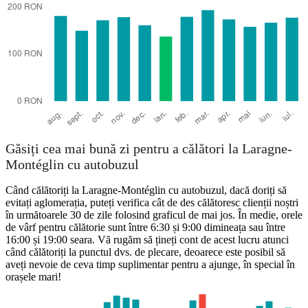
Laragne-Montéglin
Găsiți cea mai bună zi pentru a călători la Laragne-
Montéglin cu autobuzul
Când călătoriți la Laragne-Montéglin cu autobuzul, dacă doriți să
evitați aglomerația, puteți verifica cât de des călătoresc clienții noștri
în următoarele 30 de zile folosind graficul de mai jos. În medie, orele
de vârf pentru călătorie sunt între 6:30 și 9:00 dimineața sau între
16:00 și 19:00 seara. Vă rugăm să țineți cont de acest lucru atunci
când călătoriți la punctul dvs. de plecare, deoarece este posibil să
aveți nevoie de ceva timp suplimentar pentru a ajunge, în special în
orașele mari!