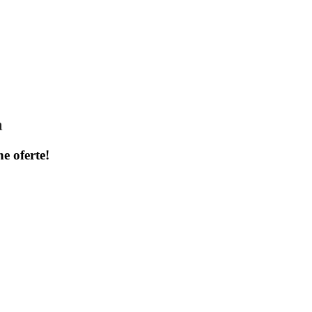
a
ne oferte!