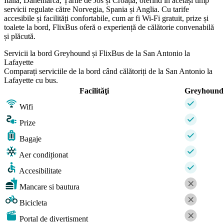
Italia, Danemarca, Țările de Jos și Croația, oferind în același timp
servicii regulate către Norvegia, Spania și Anglia. Cu tarife
accesibile și facilități confortabile, cum ar fi Wi-Fi gratuit, prize și
toalete la bord, FlixBus oferă o experiență de călătorie convenabilă
și plăcută.
Servicii la bord Greyhound și FlixBus de la San Antonio la
Lafayette
Comparați serviciile de la bord când călătoriți de la San Antonio la
Lafayette cu bus.
Facilităţi
Greyhound
Wifi
Prize
Bagaje
Aer condiționat
Accesibilitate
Mancare si bautura
Bicicleta
Portal de divertisment