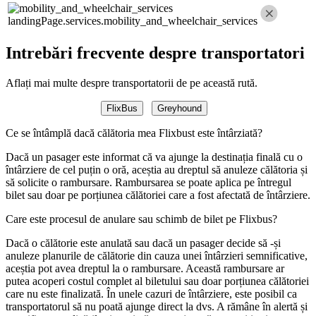
landingPage.services.mobility_and_wheelchair_services
Intrebări frecvente despre transportatori
Aflați mai multe despre transportatorii de pe această rută.
FlixBus
Greyhound
Ce se întâmplă dacă călătoria mea Flixbust este întârziată?
Dacă un pasager este informat că va ajunge la destinația finală cu o
întârziere de cel puțin o oră, aceștia au dreptul să anuleze călătoria și
să solicite o rambursare. Rambursarea se poate aplica pe întregul
bilet sau doar pe porțiunea călătoriei care a fost afectată de întârziere.
Care este procesul de anulare sau schimb de bilet pe Flixbus?
Dacă o călătorie este anulată sau dacă un pasager decide să -și
anuleze planurile de călătorie din cauza unei întârzieri semnificative,
aceștia pot avea dreptul la o rambursare. Această rambursare ar
putea acoperi costul complet al biletului sau doar porțiunea călătoriei
care nu este finalizată. În unele cazuri de întârziere, este posibil ca
transportatorul să nu poată ajunge direct la dvs. A rămâne în alertă și