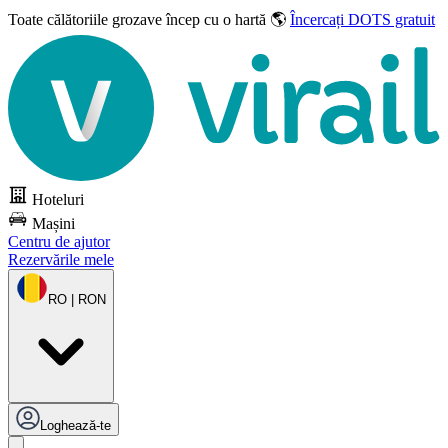
Toate călătoriile grozave
încep cu o hartă 🌎
Încercați DOTS gratuit
Hoteluri
Mașini
Centru de ajutor
Rezervările mele
RO | RON
Loghează-te