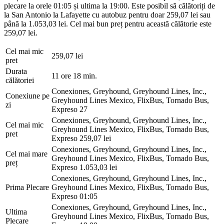
plecare la orele 01:05 și ultima la 19:00. Este posibil să călătoriți de
la San Antonio la Lafayette cu autobuz pentru doar 259,07 lei sau
până la 1.053,03 lei. Cel mai bun preț pentru această călătorie este
259,07 lei.
Cel mai mic
259,07 lei
pret
Durata
11 ore 18 min.
călătoriei
Conexiones, Greyhound, Greyhound Lines, Inc.,
Conexiune pe
Greyhound Lines Mexico, FlixBus, Tornado Bus,
zi
Expreso
27
Conexiones, Greyhound, Greyhound Lines, Inc.,
Cel mai mic
Greyhound Lines Mexico, FlixBus, Tornado Bus,
pret
Expreso
259,07 lei
Conexiones, Greyhound, Greyhound Lines, Inc.,
Cel mai mare
Greyhound Lines Mexico, FlixBus, Tornado Bus,
preț
Expreso
1.053,03 lei
Conexiones, Greyhound, Greyhound Lines, Inc.,
Prima Plecare
Greyhound Lines Mexico, FlixBus, Tornado Bus,
Expreso
01:05
Conexiones, Greyhound, Greyhound Lines, Inc.,
Ultima
Greyhound Lines Mexico, FlixBus, Tornado Bus,
Plecare