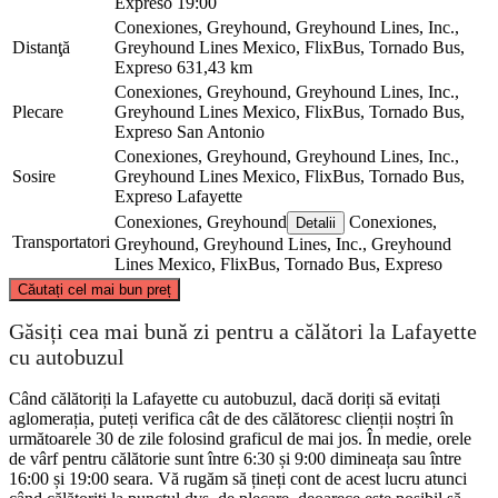
Expreso
19:00
Conexiones, Greyhound, Greyhound Lines, Inc.,
Distanţă
Greyhound Lines Mexico, FlixBus, Tornado Bus,
Expreso
631,43 km
Conexiones, Greyhound, Greyhound Lines, Inc.,
Plecare
Greyhound Lines Mexico, FlixBus, Tornado Bus,
Expreso
San Antonio
Conexiones, Greyhound, Greyhound Lines, Inc.,
Sosire
Greyhound Lines Mexico, FlixBus, Tornado Bus,
Expreso
Lafayette
Conexiones, Greyhound
Conexiones,
Detalii
Transportatori
Greyhound, Greyhound Lines, Inc., Greyhound
Lines Mexico, FlixBus, Tornado Bus, Expreso
©
CARTO
, ©
OpenStreetMap
contributors
Căutați cel mai bun preț
Găsiți cea mai bună zi pentru a călători la Lafayette
cu autobuzul
Când călătoriți la Lafayette cu autobuzul, dacă doriți să evitați
Lafayette, LA
aglomerația, puteți verifica cât de des călătoresc clienții noștri în
următoarele 30 de zile folosind graficul de mai jos. În medie, orele
de vârf pentru călătorie sunt între 6:30 și 9:00 dimineața sau între
San Antonio, TX
16:00 și 19:00 seara. Vă rugăm să țineți cont de acest lucru atunci