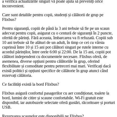
a verifica actualizările singuri vă poate ajuta să preveniți orice
inconvenient.
Care sunt detaliile pentru copii, studenți și călătorii de grup pe
Flixbus?
Pentru siguranță, copiii de până la 3 ani trebuie să fie pe un scaun
adecvat pentru copii, asigurat cu o centură de siguranță în 2 puncte,
oferită de părinți. Fără aceasta, îmbarcarea va fi refuzată. Copiii sub
10 ani trebuie să fie alături de un adult, în timp ce cei cu vârsta
cuprinsă între 10 și 15 ani pot călători singuri pe rutele interne cu
acordul părinților, între orele 6:00 și 22:00. De la 15 ani, copiii pot
călători independent cu documentele necesare. Flixbus oferă, de
asemenea, diverse opțiuni pentru călătoriile în grup, oferind
flexibilitate și comoditate pentru petreceri mai mari. Verificați dacă
există politici și opțiuni specifice de călătorie în grup atunci când
rezervați călătoria.
Ce facilități există la bord Flixbus?
Flixbus asigură confortul pasagerilor cu aer condiționat, toalete la
bord, lumini de citire și scaune confortabile. Wi-Fi gratuit este
disponibil, iar autobuzele selectate oferă gustări, răcoritoare și porturi
USB.
Rezervarea scaunelor este disponibilă pe Flixbus?