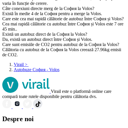
varia în funcție de cerere.
Câte conexiuni directe merg de la София la Volos?
Există în medie 4 de la София pentru a merge la Volos.
Care este cea mai rapidă călătorie de autobuz între София și Volos?
Cea mai rapidă călătorie cu autobuz între София și Volos este 7 ore
45 min..
Există un autobuz direct de la София la Volos?
Da, există un autobuz direct între София și Volos.
Care sunt emisiile de CO2 pentru autobuz de la София la Volos?
Călătoria cu autobuz de la София la Volos creează 27.96kg emisii
de CO2.
Virail
>
Autobuze София - Volos
Virail este o platformă online care
compară toate rutele disponibile pentru călătoria dvs.
Despre noi