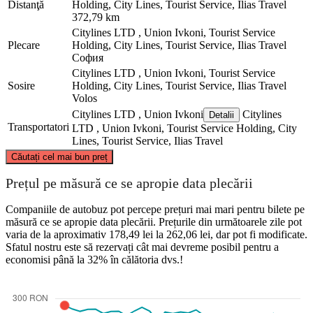
Distanţă
Holding, City Lines, Tourist Service, Ilias Travel
372,79 km
Citylines LTD , Union Ivkoni, Tourist Service
Plecare
Holding, City Lines, Tourist Service, Ilias Travel
София
Citylines LTD , Union Ivkoni, Tourist Service
Sosire
Holding, City Lines, Tourist Service, Ilias Travel
Volos
Citylines LTD , Union Ivkoni
Citylines
Detalii
Transportatori
LTD , Union Ivkoni, Tourist Service Holding, City
Lines, Tourist Service, Ilias Travel
©
CARTO
, ©
OpenStreetMap
contributors
Căutați cel mai bun preț
Sofia
Prețul pe măsură ce se apropie data plecării
Companiile de autobuz pot percepe prețuri mai mari pentru bilete pe
măsură ce se apropie data plecării. Prețurile din următoarele zile pot
varia de la aproximativ 178,49 lei la 262,06 lei, dar pot fi modificate.
Sfatul nostru este să rezervați cât mai devreme posibil pentru a
economisi până la 32% în călătoria dvs.!