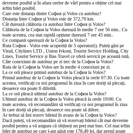
devreme posibil și în afara orelor de vârf pentru a obține cel mai
ieftin bilet posibil.
Care este distanța dintre София și Volos cu autobuz?
Distanța între София și Volos este de 372,79 km.
Cât durează călătoria cu autobuz între София și Volos?
Călătoria de la София la Volos durează în medie 7 ore 56 min.. Cu
toate acestea, cea mai rapidă opțiune durează 7 ore 45 min..
Ce companii operează de la София la Volos?
Ruta София - Volos este acoperită de 5 operator(i). Puteți găsi pe
Virail, Citylines LTD , Union Ivkoni, Tourist Service Holding, City
Lines, Tourist Service și Ilias Travel ce oferă servicii pe această rută.
Câte conexiuni de autobuz pe zi trec de la София la Volos?
Ruta de la София la Volos are în medie 4 conexiuni pe zi.
La ce oră pleace primul autobuz de la София la Volos?
Primul autobuz de la София la Volos pleacă la orele 07:30. Cu toate
acestea, verificați cu noi programul în ziua în care doriți să plecați,
deoarece ora poate fi diferită.
La ce oră pleacă ultimul autobuz de la София la Volos?
Ultimul autobuz de la София la Volos pleacă la orele 19:00. Cu
toate acestea, vă recomandăm să verificați cu noi programul în ziua
în care doriți să plecați, deoarece ora poate să difere.
Ar trebui să îmi rezerv biletul în avans de la София la Volos?
Dacă puteți, vă recomandăm să vă rezervați biletul cât mai devreme
posibil pentru a vă asigura că obțineți un preț mai bun. Cel mai ieftin
bilet de autobuz pe care l-am găsit este 178,49 lei, dar prețul poate