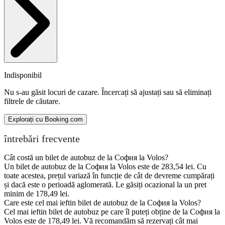
Indisponibil
Nu s-au găsit locuri de cazare. Încercați să ajustați sau să eliminați
filtrele de căutare.
Explorați cu Booking.com
întrebări frecvente
Cât costă un bilet de autobuz de la София la Volos?
Un bilet de autobuz de la София la Volos este de 283,54 lei. Cu
toate acestea, prețul variază în funcție de cât de devreme cumpărați
și dacă este o perioadă aglomerată. Le găsiți ocazional la un pret
minim de 178,49 lei.
Care este cel mai ieftin bilet de autobuz de la София la Volos?
Cel mai ieftin bilet de autobuz pe care îl puteți obține de la София la
Volos este de 178,49 lei. Vă recomandăm să rezervați cât mai