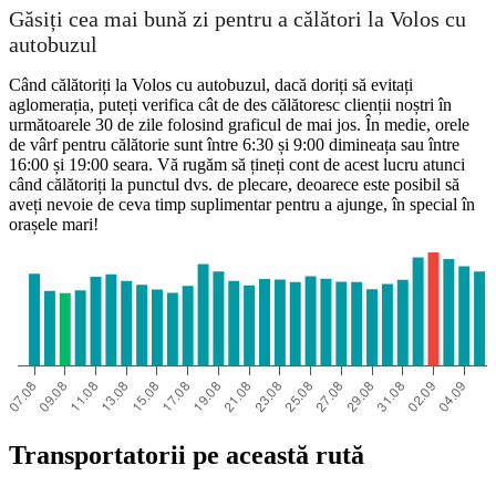
Găsiți cea mai bună zi pentru a călători la Volos cu
autobuzul
Când călătoriți la Volos cu autobuzul, dacă doriți să evitați
aglomerația, puteți verifica cât de des călătoresc clienții noștri în
următoarele 30 de zile folosind graficul de mai jos. În medie, orele
de vârf pentru călătorie sunt între 6:30 și 9:00 dimineața sau între
16:00 și 19:00 seara. Vă rugăm să țineți cont de acest lucru atunci
când călătoriți la punctul dvs. de plecare, deoarece este posibil să
aveți nevoie de ceva timp suplimentar pentru a ajunge, în special în
orașele mari!
Transportatorii pe această rută