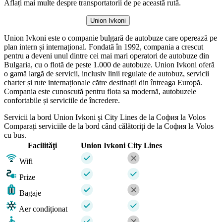
Aflați mai multe despre transportatorii de pe această rută.
Union Ivkoni
Union Ivkoni este o companie bulgară de autobuze care operează pe
plan intern și internațional. Fondată în 1992, compania a crescut
pentru a deveni unul dintre cei mai mari operatori de autobuze din
Bulgaria, cu o flotă de peste 1.000 de autobuze. Union Ivkoni oferă
o gamă largă de servicii, inclusiv linii regulate de autobuz, servicii
charter și rute internaționale către destinații din întreaga Europă.
Compania este cunoscută pentru flota sa modernă, autobuzele
confortabile și serviciile de încredere.
Servicii la bord Union Ivkoni și City Lines de la София la Volos
Comparați serviciile de la bord când călătoriți de la София la Volos
cu bus.
Facilităţi
Union Ivkoni
City Lines
Wifi
Prize
Bagaje
Aer condiționat