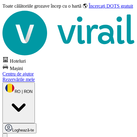
Toate călătoriile grozave
încep cu o hartă 🌎
Încercați DOTS gratuit
Hoteluri
Mașini
Centru de ajutor
Rezervările mele
RO | RON
Loghează-te