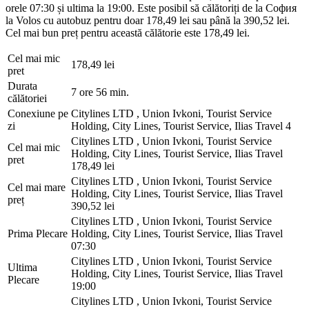
orele 07:30 și ultima la 19:00. Este posibil să călătoriți de la София
la Volos cu autobuz pentru doar 178,49 lei sau până la 390,52 lei.
Cel mai bun preț pentru această călătorie este 178,49 lei.
Cel mai mic
178,49 lei
pret
Durata
7 ore 56 min.
călătoriei
Conexiune pe
Citylines LTD , Union Ivkoni, Tourist Service
zi
Holding, City Lines, Tourist Service, Ilias Travel
4
Citylines LTD , Union Ivkoni, Tourist Service
Cel mai mic
Holding, City Lines, Tourist Service, Ilias Travel
pret
178,49 lei
Citylines LTD , Union Ivkoni, Tourist Service
Cel mai mare
Holding, City Lines, Tourist Service, Ilias Travel
preț
390,52 lei
Citylines LTD , Union Ivkoni, Tourist Service
Prima Plecare
Holding, City Lines, Tourist Service, Ilias Travel
07:30
Citylines LTD , Union Ivkoni, Tourist Service
Ultima
Holding, City Lines, Tourist Service, Ilias Travel
Plecare
19:00
Citylines LTD , Union Ivkoni, Tourist Service