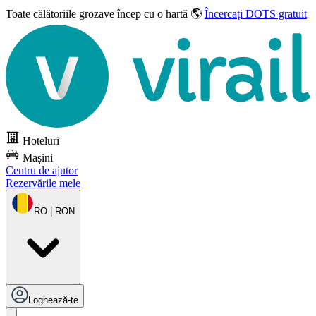
Toate călătoriile grozave
încep cu o hartă 🌎
Încercați DOTS gratuit
Hoteluri
Mașini
Centru de ajutor
Rezervările mele
RO | RON
Loghează-te