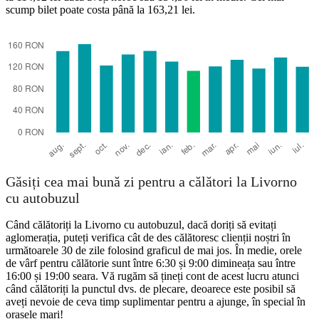
scump bilet poate costa până la 163,21 lei.
Livorno
Găsiți cea mai bună zi pentru a călători la Livorno
cu autobuzul
Când călătoriți la Livorno cu autobuzul, dacă doriți să evitați
aglomerația, puteți verifica cât de des călătoresc clienții noștri în
următoarele 30 de zile folosind graficul de mai jos. În medie, orele
de vârf pentru călătorie sunt între 6:30 și 9:00 dimineața sau între
16:00 și 19:00 seara. Vă rugăm să țineți cont de acest lucru atunci
când călătoriți la punctul dvs. de plecare, deoarece este posibil să
aveți nevoie de ceva timp suplimentar pentru a ajunge, în special în
orașele mari!