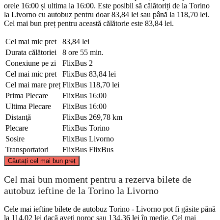
orele 16:00 și ultima la 16:00. Este posibil să călătoriți de la Torino
la Livorno cu autobuz pentru doar 83,84 lei sau până la 118,70 lei.
Cel mai bun preț pentru această călătorie este 83,84 lei.
Cel mai mic pret
83,84 lei
Durata călătoriei
8 ore 55 min.
Conexiune pe zi
FlixBus
2
Cel mai mic pret
FlixBus
83,84 lei
Cel mai mare preț
FlixBus
118,70 lei
Prima Plecare
FlixBus
16:00
Ultima Plecare
FlixBus
16:00
Distanţă
FlixBus
269,78 km
Plecare
FlixBus
Torino
Sosire
FlixBus
Livorno
Transportatori
FlixBus
FlixBus
©
CARTO
, ©
OpenStreetMap
contributors
Căutați cel mai bun preț
Turin
Cel mai bun moment pentru a rezerva bilete de
autobuz ieftine de la Torino la Livorno
Cele mai ieftine bilete de autobuz Torino - Livorno pot fi găsite până
la 114,02 lei dacă aveți noroc sau 134,36 lei în medie. Cel mai