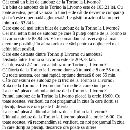
Cât costă un bilet de autobuz de la Torino la Livorno?
Un bilet de autobuz de la Torino la Livorno este de 103,21 lei. Cu
toate acestea, prețul variază în funcție de cât de devreme cumpărați
și dacă este o perioadă aglomerată. Le găsiți ocazional la un pret
minim de 83,84 lei.
Care este cel mai ieftin bilet de autobuz de la Torino la Livorno?
Cel mai ieftin bilet de autobuz pe care îl puteți obține de la Torino la
Livorno este de 83,84 lei. Vă recomandăm să rezervați cât mai
devreme posibil și în afara orelor de vârf pentru a obține cel mai
ieftin bilet posibil.
Care este distanța dintre Torino și Livorno cu autobuz?
Distanța între Torino și Livorno este de 269,78 km.
Cât durează călătoria cu autobuz între Torino și Livorno?
Călătoria de la Torino la Livorno durează în medie 8 ore 55 min..
Cu toate acestea, cea mai rapidă opțiune durează 8 ore 55 min..
Câte conexiuni de autobuz pe zi trec de la Torino la Livorno?
Ruta de la Torino la Livorno are în medie 2 conexiuni pe zi.
La ce oră pleace primul autobuz de la Torino la Livorno?
Primul autobuz de la Torino la Livorno pleacă la orele 16:00. Cu
toate acestea, verificați cu noi programul în ziua în care doriți să
plecați, deoarece ora poate fi diferită.
La ce oră pleacă ultimul autobuz de la Torino la Livorno?
Ultimul autobuz de la Torino la Livorno pleacă la orele 16:00. Cu
toate acestea, vă recomandăm să verificați cu noi programul în ziua
în care doriți să plecați, deoarece ora poate să difere.