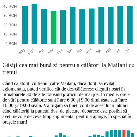
Bahraich
Găsiți cea mai bună zi pentru a călători la Mailani cu
trenul
Când călătoriți cu trenul către Mailani, dacă doriți să evitați
aglomerația, puteți verifica cât de des călătoresc clienții noștri în
următoarele 30 de zile folosind graficul de mai jos. În medie, orele
de vârf pentru călătorie sunt între 6:30 și 9:00 dimineața sau între
16:00 și 19:00 seara. Vă rugăm să țineți cont de acest lucru atunci
când călătoriți la punctul dvs. de plecare, deoarece este posibil să
aveți nevoie de ceva timp suplimentar pentru a ajunge, în special în
orașele mari!