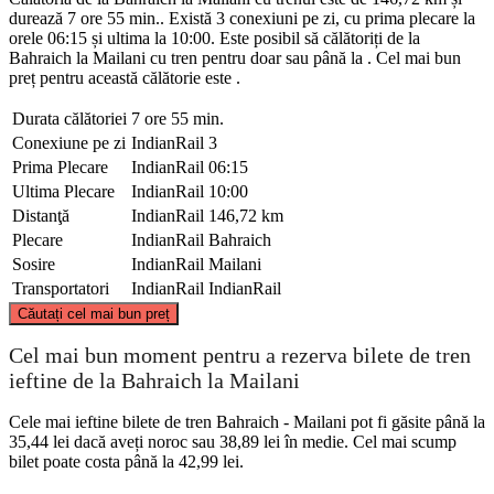
durează 7 ore 55 min.. Există 3 conexiuni pe zi, cu prima plecare la
orele 06:15 și ultima la 10:00. Este posibil să călătoriți de la
Bahraich la Mailani cu tren pentru doar sau până la . Cel mai bun
preț pentru această călătorie este .
Durata călătoriei
7 ore 55 min.
Conexiune pe zi
IndianRail
3
Prima Plecare
IndianRail
06:15
Ultima Plecare
IndianRail
10:00
Distanţă
IndianRail
146,72 km
Plecare
IndianRail
Bahraich
Sosire
IndianRail
Mailani
Transportatori
IndianRail
IndianRail
©
CARTO
, ©
OpenStreetMap
contributors
Căutați cel mai bun preț
Mailani
Cel mai bun moment pentru a rezerva bilete de tren
ieftine de la Bahraich la Mailani
Cele mai ieftine bilete de tren Bahraich - Mailani pot fi găsite până la
35,44 lei dacă aveți noroc sau 38,89 lei în medie. Cel mai scump
bilet poate costa până la 42,99 lei.