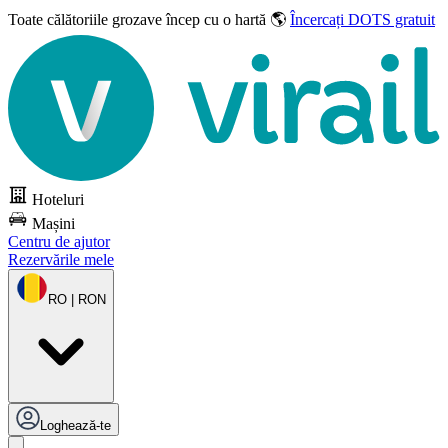
Toate călătoriile grozave
încep cu o hartă 🌎
Încercați DOTS gratuit
Hoteluri
Mașini
Centru de ajutor
Rezervările mele
RO | RON
Loghează-te