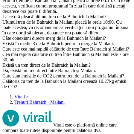
Primul tren de la Bahraich la Mailani pleacă la orele 06:15. Cu toate
acestea, verificați cu noi programul în ziua în care doriți să plecați,
deoarece ora poate fi diferită.
La ce oră pleacă ultimul tren de la Bahraich la Mailani?
Ultimul tren de la Bahraich la Mailani pleacă la orele 10:00. Cu
toate acestea, vă recomandăm să verificați cu noi programul în ziua
în care doriți să plecați, deoarece ora poate să difere.
Câte conexiuni directe merg de la Bahraich la Mailani?
Există în medie 3 de la Bahraich pentru a merge la Mailani.
Care este cea mai rapidă călătorie de tren între Bahraich și Mailani?
Cea mai rapidă călătorie cu tren între Bahraich și Mailani este 7 ore
30 min..
Există un tren direct de la Bahraich la Mailani?
Da, există un tren direct între Bahraich și Mailani.
Care sunt emisiile de CO2 pentru tren de la Bahraich la Mailani?
Călătoria cu tren de la Bahraich la Mailani creează 10.27kg emisii
de CO2.
Virail
>
Trenuri Bahraich - Mailani
Virail este o platformă online care
compară toate rutele disponibile pentru călătoria dvs.