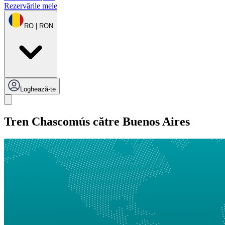
Rezervările mele
RO | RON
Loghează-te
Tren Chascomús către Buenos Aires