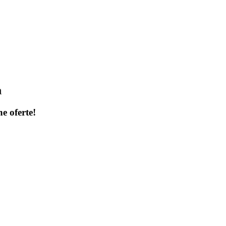
a
ne oferte!