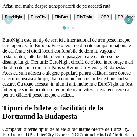
Aflați mai multe despre transportatorii de pe această rută.
EuroNight
EuroCity
FlixBus
FlixTrain
ÖBB
DB - Inter
EuroNight este un tip de serviciu internațional de tren peste noapte
care operează în Europa. Este operat de diferite companii naționale
de căi ferate și oferă locuri confortabile de dormit, vagoane
restaurante și alte facilități pentru pasagerii care călătoresc pe
distanțe lungi. Trenurile EuroNight circulă de obicei între orașe mari
din diferite țări, cum ar fi Paris și Berlin sau Viena și Budapesta.
Acestea sunt adesea o alegere populară pentru călătorii care doresc
să economisească timp și bani combinând costurile de transport și
cazare. Cu toate acestea, în ultimii ani, multe rute EuroNight au fost
întrerupte sau înlocuite cu trenuri de mare viteză, deoarece cererea
pentru călătorii peste noapte a scăzut.
Tipuri de bilete și facilități de la
Dortmund la Budapesta
Comparați diferite tipuri de bilete și facilitățile oferite de EuroCity,
FlixTrain și DB - InterCity Express (ICE) atunci când călătoriți de la