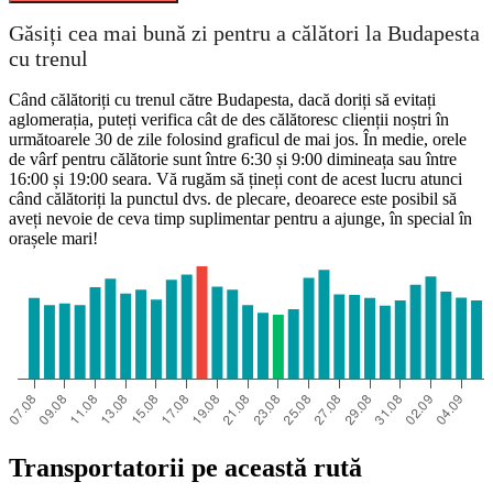
Găsiți cea mai bună zi pentru a călători la Budapesta
Dortmund
cu trenul
Când călătoriți cu trenul către Budapesta, dacă doriți să evitați
aglomerația, puteți verifica cât de des călătoresc clienții noștri în
următoarele 30 de zile folosind graficul de mai jos. În medie, orele
de vârf pentru călătorie sunt între 6:30 și 9:00 dimineața sau între
16:00 și 19:00 seara. Vă rugăm să țineți cont de acest lucru atunci
când călătoriți la punctul dvs. de plecare, deoarece este posibil să
aveți nevoie de ceva timp suplimentar pentru a ajunge, în special în
Budapest
orașele mari!
Transportatorii pe această rută