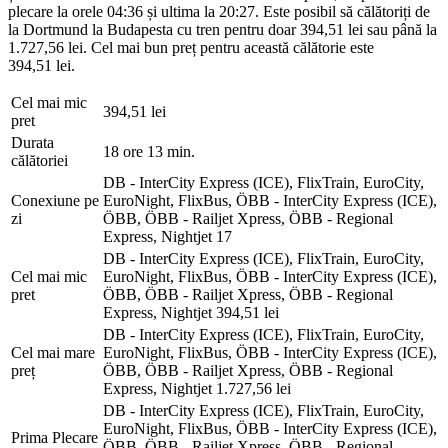
plecare la orele 04:36 și ultima la 20:27. Este posibil să călătoriți de
la Dortmund la Budapesta cu tren pentru doar 394,51 lei sau până la
1.727,56 lei. Cel mai bun preț pentru această călătorie este
394,51 lei.
Cel mai mic
394,51 lei
pret
Durata
18 ore 13 min.
călătoriei
DB - InterCity Express (ICE), FlixTrain, EuroCity,
Conexiune pe
EuroNight, FlixBus, ÖBB - InterCity Express (ICE),
zi
ÖBB, ÖBB - Railjet Xpress, ÖBB - Regional
Express, Nightjet
17
DB - InterCity Express (ICE), FlixTrain, EuroCity,
Cel mai mic
EuroNight, FlixBus, ÖBB - InterCity Express (ICE),
pret
ÖBB, ÖBB - Railjet Xpress, ÖBB - Regional
Express, Nightjet
394,51 lei
DB - InterCity Express (ICE), FlixTrain, EuroCity,
Cel mai mare
EuroNight, FlixBus, ÖBB - InterCity Express (ICE),
preț
ÖBB, ÖBB - Railjet Xpress, ÖBB - Regional
Express, Nightjet
1.727,56 lei
DB - InterCity Express (ICE), FlixTrain, EuroCity,
EuroNight, FlixBus, ÖBB - InterCity Express (ICE),
Prima Plecare
ÖBB, ÖBB - Railjet Xpress, ÖBB - Regional