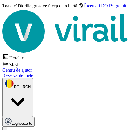
Toate călătoriile grozave
încep cu o hartă 🌎
Încercați DOTS gratuit
Hoteluri
Mașini
Centru de ajutor
Rezervările mele
RO | RON
Loghează-te