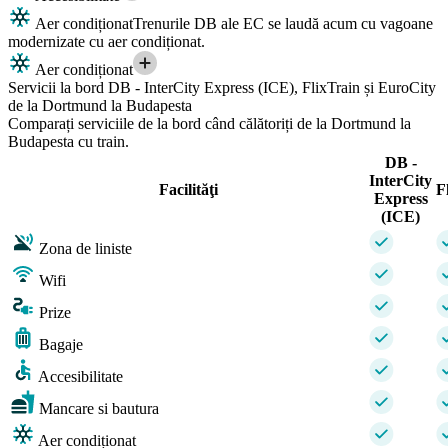
Aer condiționat
Trenurile DB ale EC se laudă acum cu vagoane
modernizate cu aer condiționat.
Aer condiționat
Servicii la bord DB - InterCity Express (ICE), FlixTrain și EuroCity
de la Dortmund la Budapesta
Comparați serviciile de la bord când călătoriți de la Dortmund la
Budapesta cu train.
DB -
InterCity
Facilităţi
F
Express
(ICE)
Zona de liniste
Wifi
Prize
Bagaje
Accesibilitate
Mancare si bautura
Aer condiționat