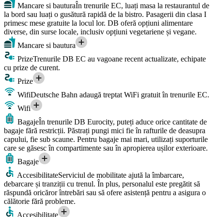
Mancare si bautura
În trenurile EC, luați masa la restaurantul de
la bord sau luați o gusătură rapidă de la bistro. Pasagerii din clasa I
primesc mese gratuite la locul lor. DB oferă opțiuni alimentare
diverse, din surse locale, inclusiv opțiuni vegetariene și vegane.
Mancare si bautura
Prize
Trenurile DB EC au vagoane recent actualizate, echipate
cu prize de curent.
Prize
Wifi
Deutsche Bahn adaugă treptat WiFi gratuit în trenurile EC.
Wifi
Bagaje
În trenurile DB Eurocity, puteți aduce orice cantitate de
bagaje fără restricții. Păstrați pungi mici fie în rafturile de deasupra
capului, fie sub scaune. Pentru bagaje mai mari, utilizați suporturile
care se găsesc în compartimente sau în apropierea ușilor exterioare.
Bagaje
Accesibilitate
Serviciul de mobilitate ajută la îmbarcare,
debarcare și tranziții cu trenul. În plus, personalul este pregătit să
răspundă oricăror întrebări sau să ofere asistență pentru a asigura o
călătorie fără probleme.
Accesibilitate