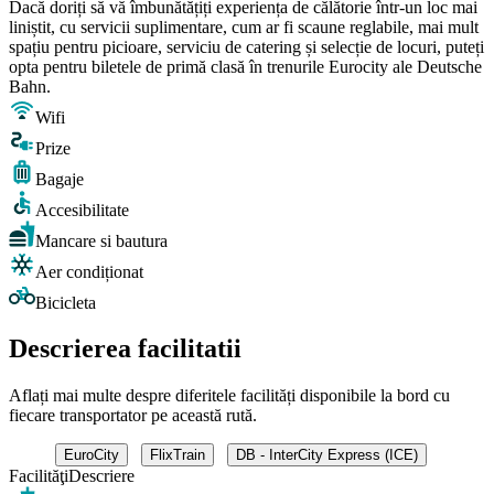
Dacă doriți să vă îmbunătățiți experiența de călătorie într-un loc mai
liniștit, cu servicii suplimentare, cum ar fi scaune reglabile, mai mult
spațiu pentru picioare, serviciu de catering și selecție de locuri, puteți
opta pentru biletele de primă clasă în trenurile Eurocity ale Deutsche
Bahn.
Wifi
Prize
Bagaje
Accesibilitate
Mancare si bautura
Aer condiționat
Bicicleta
Descrierea facilitatii
Aflați mai multe despre diferitele facilități disponibile la bord cu
fiecare transportator pe această rută.
EuroCity
FlixTrain
DB - InterCity Express (ICE)
Facilităţi
Descriere