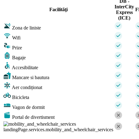
DB -
InterCity
Facilităţi
F
Express
(ICE)
Zona de liniste
Wifi
Prize
Bagaje
Accesibilitate
Mancare si bautura
Aer condiționat
Bicicleta
Vagon de dormit
Portal de divertisment
landingPage.services.mobility_and_wheelchair_services