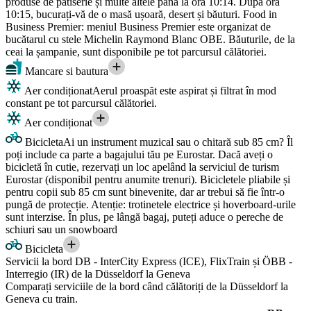
produse de patiserie și multe altele până la ora 10:14. După ora
10:15, bucurați-vă de o masă ușoară, desert și băuturi. Food in
Business Premier: meniul Business Premier este organizat de
bucătarul cu stele Michelin Raymond Blanc OBE. Băuturile, de la
ceai la șampanie, sunt disponibile pe tot parcursul călătoriei.
Mancare si bautura
Aer condiționat
Aerul proaspăt este aspirat și filtrat în mod
constant pe tot parcursul călătoriei.
Aer condiționat
Bicicleta
Ai un instrument muzical sau o chitară sub 85 cm? Îl
poți include ca parte a bagajului tău pe Eurostar. Dacă aveți o
bicicletă în cutie, rezervați un loc apelând la serviciul de turism
Eurostar (disponibil pentru anumite trenuri). Bicicletele pliabile și
pentru copii sub 85 cm sunt binevenite, dar ar trebui să fie într-o
pungă de protecție. Atenție: trotinetele electrice și hoverboard-urile
sunt interzise. În plus, pe lângă bagaj, puteți aduce o pereche de
schiuri sau un snowboard
Bicicleta
Servicii la bord DB - InterCity Express (ICE), FlixTrain și ÖBB -
Interregio (IR) de la Düsseldorf la Geneva
Comparați serviciile de la bord când călătoriți de la Düsseldorf la
Geneva cu train.