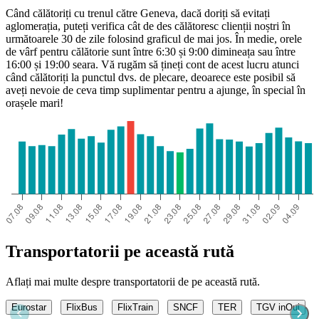
Când călătoriți cu trenul către Geneva, dacă doriți să evitați
aglomerația, puteți verifica cât de des călătoresc clienții noștri în
următoarele 30 de zile folosind graficul de mai jos. În medie, orele
de vârf pentru călătorie sunt între 6:30 și 9:00 dimineața sau între
16:00 și 19:00 seara. Vă rugăm să țineți cont de acest lucru atunci
când călătoriți la punctul dvs. de plecare, deoarece este posibil să
aveți nevoie de ceva timp suplimentar pentru a ajunge, în special în
orașele mari!
Geneva
Transportatorii pe această rută
Aflați mai multe despre transportatorii de pe această rută.
Eurostar
FlixBus
FlixTrain
SNCF
TER
TGV inOui