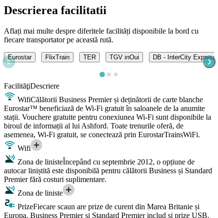
Descrierea facilitatii
Aflați mai multe despre diferitele facilități disponibile la bord cu
fiecare transportator pe această rută.
Eurostar
FlixTrain
TER
TGV inOui
DB - InterCity Express
Facilităţi
Descriere
Wifi
Călătorii Business Premier și deținătorii de carte blanche
Eurostar™ beneficiază de Wi-Fi gratuit în saloanele de la anumite
stații. Vouchere gratuite pentru conexiunea Wi-Fi sunt disponibile la
biroul de informații al lui Ashford. Toate trenurile oferă, de
asemenea, Wi-Fi gratuit, se conectează prin EurostarTrainsWiFi.
Wifi
Zona de liniste
Începând cu septembrie 2012, o opțiune de
autocar liniștită este disponibilă pentru călătorii Business și Standard
Premier fără costuri suplimentare.
Zona de liniste
Prize
Fiecare scaun are prize de curent din Marea Britanie și
Europa. Business Premier și Standard Premier includ și prize USB.