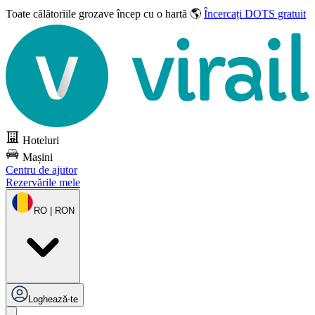
Toate călătoriile grozave
încep cu o hartă 🌎
Încercați DOTS gratuit
Hoteluri
Mașini
Centru de ajutor
Rezervările mele
RO | RON
Loghează-te