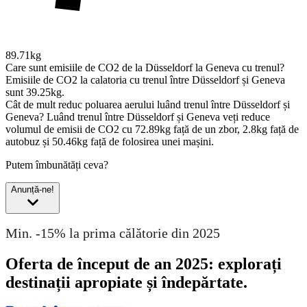
89.71kg
Care sunt emisiile de CO2 de la Düsseldorf la Geneva cu trenul?
Emisiile de CO2 la calatoria cu trenul între Düsseldorf și Geneva
sunt 39.25kg.
Cât de mult reduc poluarea aerului luând trenul între Düsseldorf și
Geneva?
Luând trenul între Düsseldorf și Geneva veți reduce
volumul de emisii de CO2 cu 72.89kg față de un zbor, 2.8kg față de
autobuz și 50.46kg față de folosirea unei mașini.
Putem îmbunătăți ceva?
Anunță-ne!
Min. -15% la prima călătorie din 2025
Oferta de început de an 2025: explorați
destinații apropiate și îndepărtate.