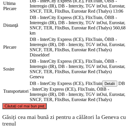
DB - InterCity Express (ICE), FlixTrain, ÖBB -
Ultima
Interregio (IR), DB - Intercity, TGV inOui, Eurostar,
Plecare
SNCF, TER, FlixBus, Eurostar Red (Thalys)
13:06
DB - InterCity Express (ICE), FlixTrain, ÖBB -
Interregio (IR), DB - Intercity, TGV inOui, Eurostar,
Distanţă
SNCF, TER, FlixBus, Eurostar Red (Thalys)
560,68
km
DB - InterCity Express (ICE), FlixTrain, ÖBB -
Interregio (IR), DB - Intercity, TGV inOui, Eurostar,
Plecare
SNCF, TER, FlixBus, Eurostar Red (Thalys)
Düsseldorf
DB - InterCity Express (ICE), FlixTrain, ÖBB -
Interregio (IR), DB - Intercity, TGV inOui, Eurostar,
Sosire
SNCF, TER, FlixBus, Eurostar Red (Thalys)
Geneva
DB - InterCity Express (ICE), FlixTrain
DB
Detalii
- InterCity Express (ICE), FlixTrain, ÖBB -
Transportatori
Interregio (IR), DB - Intercity, TGV inOui, Eurostar,
SNCF, TER, FlixBus, Eurostar Red (Thalys)
©
CARTO
, ©
OpenStreetMap
contributors
Căutați cel mai bun preț
Düsseldorf
Găsiți cea mai bună zi pentru a călători la Geneva cu
trenul