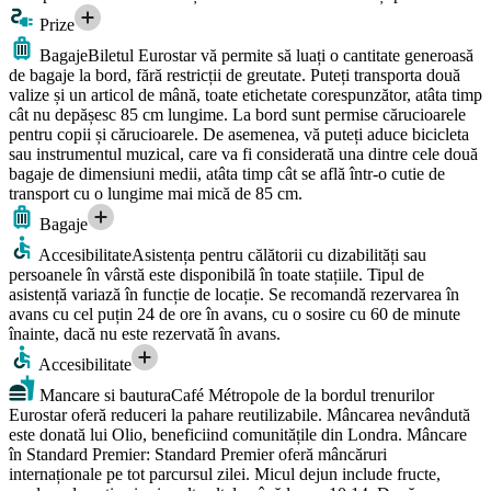
Prize
Bagaje
Biletul Eurostar vă permite să luați o cantitate generoasă
de bagaje la bord, fără restricții de greutate. Puteți transporta două
valize și un articol de mână, toate etichetate corespunzător, atâta timp
cât nu depășesc 85 cm lungime. La bord sunt permise cărucioarele
pentru copii și cărucioarele. De asemenea, vă puteți aduce bicicleta
sau instrumentul muzical, care va fi considerată una dintre cele două
bagaje de dimensiuni medii, atâta timp cât se află într-o cutie de
transport cu o lungime mai mică de 85 cm.
Bagaje
Accesibilitate
Asistența pentru călătorii cu dizabilități sau
persoanele în vârstă este disponibilă în toate stațiile. Tipul de
asistență variază în funcție de locație. Se recomandă rezervarea în
avans cu cel puțin 24 de ore în avans, cu o sosire cu 60 de minute
înainte, dacă nu este rezervată în avans.
Accesibilitate
Mancare si bautura
Café Métropole de la bordul trenurilor
Eurostar oferă reduceri la pahare reutilizabile. Mâncarea nevândută
este donată lui Olio, beneficiind comunitățile din Londra. Mâncare
în Standard Premier: Standard Premier oferă mâncăruri
internaționale pe tot parcursul zilei. Micul dejun include fructe,