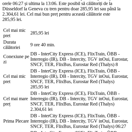
orele 06:27 și ultima la 13:06. Este posibil să călătoriți de la
Düsseldorf la Geneva cu tren pentru doar 285,95 lei sau până la
2.304,61 lei. Cel mai bun preț pentru această călătorie este
285,95 lei.
Cel mai mic
285,95 lei
pret
Durata
9 ore 40 min.
călătoriei
DB - InterCity Express (ICE), FlixTrain, ÖBB -
Conexiune pe
Interregio (IR), DB - Intercity, TGV inOui, Eurostar,
zi
SNCF, TER, FlixBus, Eurostar Red (Thalys)
8
DB - InterCity Express (ICE), FlixTrain, ÖBB -
Cel mai mic
Interregio (IR), DB - Intercity, TGV inOui, Eurostar,
pret
SNCF, TER, FlixBus, Eurostar Red (Thalys)
285,95 lei
DB - InterCity Express (ICE), FlixTrain, ÖBB -
Cel mai mare
Interregio (IR), DB - Intercity, TGV inOui, Eurostar,
preț
SNCF, TER, FlixBus, Eurostar Red (Thalys)
2.304,61 lei
DB - InterCity Express (ICE), FlixTrain, ÖBB -
Prima Plecare
Interregio (IR), DB - Intercity, TGV inOui, Eurostar,
SNCF, TER, FlixBus, Eurostar Red (Thalys)
06:27