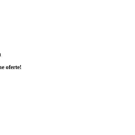
a
ne oferte!