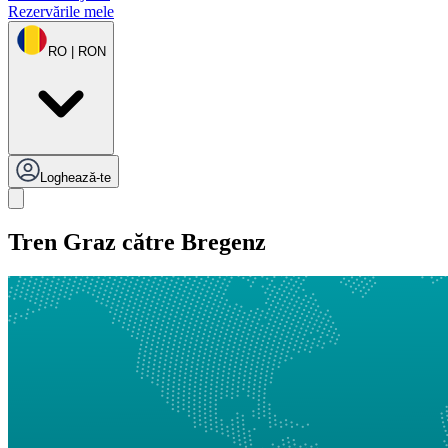
Rezervările mele
RO | RON
Loghează-te
Tren Graz către Bregenz