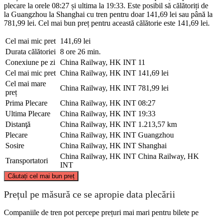
plecare la orele 08:27 și ultima la 19:33. Este posibil să călătoriți de
la Guangzhou la Shanghai cu tren pentru doar 141,69 lei sau până la
781,99 lei. Cel mai bun preț pentru această călătorie este 141,69 lei.
Cel mai mic pret
141,69 lei
Durata călătoriei
8 ore 26 min.
Conexiune pe zi
China Railway, HK INT
11
Cel mai mic pret
China Railway, HK INT
141,69 lei
Cel mai mare
China Railway, HK INT
781,99 lei
preț
Prima Plecare
China Railway, HK INT
08:27
Ultima Plecare
China Railway, HK INT
19:33
Distanţă
China Railway, HK INT
1.213,57 km
Plecare
China Railway, HK INT
Guangzhou
Sosire
China Railway, HK INT
Shanghai
China Railway, HK INT
China Railway, HK
Transportatori
INT
©
CARTO
, ©
OpenStreetMap
contributors
Căutați cel mai bun preț
Shanghai
Prețul pe măsură ce se apropie data plecării
Companiile de tren pot percepe prețuri mai mari pentru bilete pe