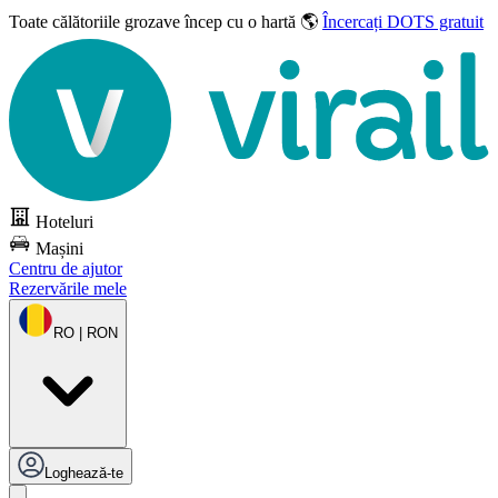
Toate călătoriile grozave
încep cu o hartă 🌎
Încercați DOTS gratuit
Hoteluri
Mașini
Centru de ajutor
Rezervările mele
RO | RON
Loghează-te