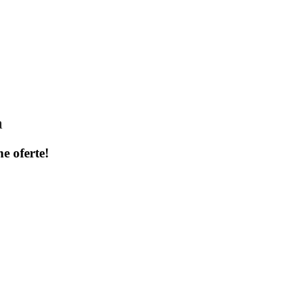
a
ne oferte!