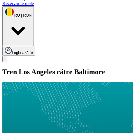
Rezervările mele
RO | RON
Loghează-te
Tren Los Angeles către Baltimore