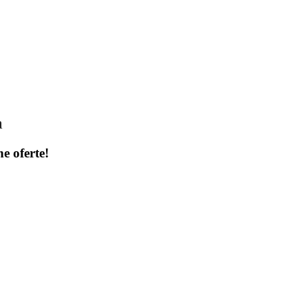
a
ne oferte!