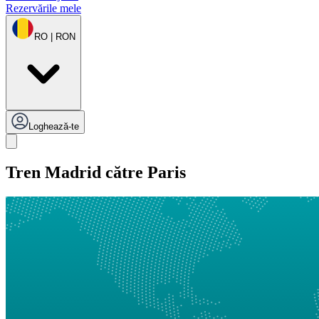
Rezervările mele
RO | RON
Loghează-te
Tren Madrid către Paris