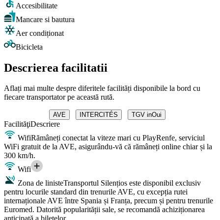
Accesibilitate
Mancare si bautura
Aer condiționat
Bicicleta
Descrierea facilitatii
Aflați mai multe despre diferitele facilități disponibile la bord cu
fiecare transportator pe această rută.
AVE
INTERCITÉS
TGV inOui
Facilităţi
Descriere
Wifi
Rămâneți conectat la viteze mari cu PlayRenfe, serviciul
WiFi gratuit de la AVE, asigurându-vă că rămâneți online chiar și la
300 km/h.
Wifi
Zona de liniste
Transportul Silențios este disponibil exclusiv
pentru locurile standard din trenurile AVE, cu excepția rutei
internaționale AVE între Spania și Franța, precum și pentru trenurile
Euromed. Datorită popularității sale, se recomandă achiziționarea
anticipată a biletelor.