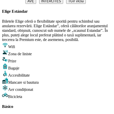
AVE
INTERCITÉS
TGV inOui
Elige Estándar
Biletele Elige oferă o flexibilitate sporită pentru schimbul sau
anularea rezervării. Elige Estándar”, oferă călătorilor aranjamentul
standard, obișnuit, cunoscut sub numele de „scaunul Estandar”. În
plus, puteți alege locul preferat plătind o taxă suplimentară, iar
trecerea la Premium este, de asemenea, posibilă.
Wifi
Zona de liniste
Prize
Bagaje
Accesibilitate
Mancare si bautura
Aer condiționat
Bicicleta
Básico