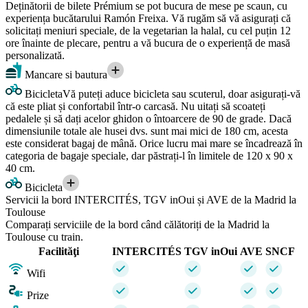
Deținătorii de bilete Prémium se pot bucura de mese pe scaun, cu
experiența bucătarului Ramón Freixa. Vă rugăm să vă asigurați că
solicitați meniuri speciale, de la vegetarian la halal, cu cel puțin 12
ore înainte de plecare, pentru a vă bucura de o experiență de masă
personalizată.
Mancare si bautura
Bicicleta
Vă puteți aduce bicicleta sau scuterul, doar asigurați-vă
că este pliat și confortabil într-o carcasă. Nu uitați să scoateți
pedalele și să dați acelor ghidon o întoarcere de 90 de grade. Dacă
dimensiunile totale ale husei dvs. sunt mai mici de 180 cm, acesta
este considerat bagaj de mână. Orice lucru mai mare se încadrează în
categoria de bagaje speciale, dar păstrați-l în limitele de 120 x 90 x
40 cm.
Bicicleta
Servicii la bord INTERCITÉS, TGV inOui și AVE de la Madrid la
Toulouse
Comparați serviciile de la bord când călătoriți de la Madrid la
Toulouse cu train.
Facilităţi
INTERCITÉS
TGV inOui
AVE
SNCF
Wifi
Prize