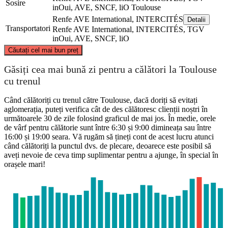
Sosire
inOui, AVE, SNCF, liO
Toulouse
Renfe AVE International, INTERCITÉS
Detalii
Transportatori
Renfe AVE International, INTERCITÉS, TGV
inOui, AVE, SNCF, liO
©
CARTO
, ©
OpenStreetMap
contributors
Căutați cel mai bun preț
Toulouse
Găsiți cea mai bună zi pentru a călători la Toulouse
cu trenul
Când călătoriți cu trenul către Toulouse, dacă doriți să evitați
aglomerația, puteți verifica cât de des călătoresc clienții noștri în
următoarele 30 de zile folosind graficul de mai jos. În medie, orele
de vârf pentru călătorie sunt între 6:30 și 9:00 dimineața sau între
16:00 și 19:00 seara. Vă rugăm să țineți cont de acest lucru atunci
când călătoriți la punctul dvs. de plecare, deoarece este posibil să
aveți nevoie de ceva timp suplimentar pentru a ajunge, în special în
orașele mari!
Madrid