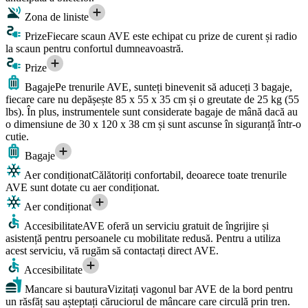
Zona de liniste
Prize
Fiecare scaun AVE este echipat cu prize de curent și radio
la scaun pentru confortul dumneavoastră.
Prize
Bagaje
Pe trenurile AVE, sunteți binevenit să aduceți 3 bagaje,
fiecare care nu depășește 85 x 55 x 35 cm și o greutate de 25 kg (55
lbs). În plus, instrumentele sunt considerate bagaje de mână dacă au
o dimensiune de 30 x 120 x 38 cm și sunt ascunse în siguranță într-o
cutie.
Bagaje
Aer condiționat
Călătoriți confortabil, deoarece toate trenurile
AVE sunt dotate cu aer condiționat.
Aer condiționat
Accesibilitate
AVE oferă un serviciu gratuit de îngrijire și
asistență pentru persoanele cu mobilitate redusă. Pentru a utiliza
acest serviciu, vă rugăm să contactați direct AVE.
Accesibilitate
Mancare si bautura
Vizitați vagonul bar AVE de la bord pentru
un răsfăț sau așteptați căruciorul de mâncare care circulă prin tren.