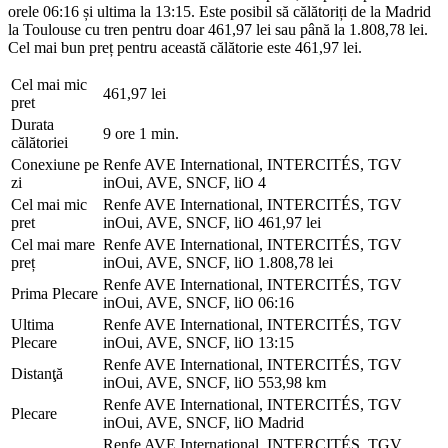
orele 06:16 și ultima la 13:15. Este posibil să călătoriți de la Madrid
la Toulouse cu tren pentru doar 461,97 lei sau până la 1.808,78 lei.
Cel mai bun preț pentru această călătorie este 461,97 lei.
Cel mai mic
461,97 lei
pret
Durata
9 ore 1 min.
călătoriei
Conexiune pe
Renfe AVE International, INTERCITÉS, TGV
zi
inOui, AVE, SNCF, liO
4
Cel mai mic
Renfe AVE International, INTERCITÉS, TGV
pret
inOui, AVE, SNCF, liO
461,97 lei
Cel mai mare
Renfe AVE International, INTERCITÉS, TGV
preț
inOui, AVE, SNCF, liO
1.808,78 lei
Renfe AVE International, INTERCITÉS, TGV
Prima Plecare
inOui, AVE, SNCF, liO
06:16
Ultima
Renfe AVE International, INTERCITÉS, TGV
Plecare
inOui, AVE, SNCF, liO
13:15
Renfe AVE International, INTERCITÉS, TGV
Distanţă
inOui, AVE, SNCF, liO
553,98 km
Renfe AVE International, INTERCITÉS, TGV
Plecare
inOui, AVE, SNCF, liO
Madrid
Renfe AVE International, INTERCITÉS, TGV