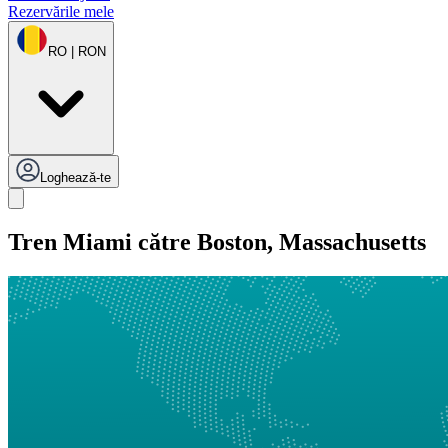
Rezervările mele
RO | RON
Loghează-te
Tren Miami către Boston, Massachusetts