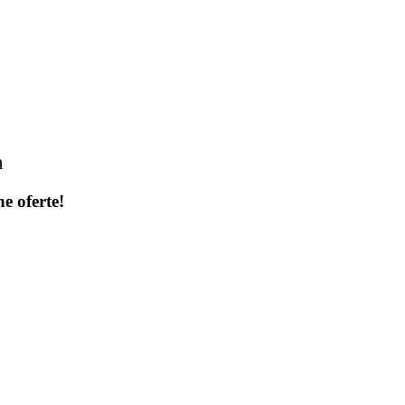
a
ne oferte!