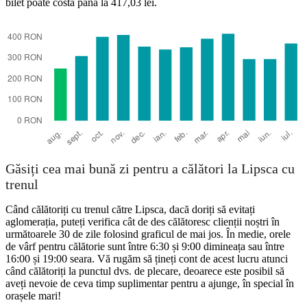
bilet poate costa până la 417,03 lei.
Găsiți cea mai bună zi pentru a călători la Lipsca cu
trenul
Când călătoriți cu trenul către Lipsca, dacă doriți să evitați
aglomerația, puteți verifica cât de des călătoresc clienții noștri în
următoarele 30 de zile folosind graficul de mai jos. În medie, orele
de vârf pentru călătorie sunt între 6:30 și 9:00 dimineața sau între
16:00 și 19:00 seara. Vă rugăm să țineți cont de acest lucru atunci
când călătoriți la punctul dvs. de plecare, deoarece este posibil să
aveți nevoie de ceva timp suplimentar pentru a ajunge, în special în
orașele mari!