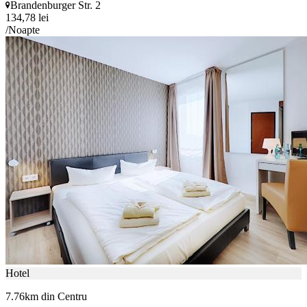
Brandenburger Str. 2
134,78 lei
/Noapte
Hotel
7.76km din Centru