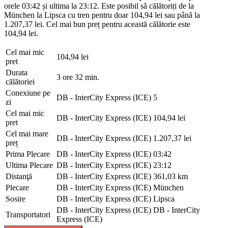
orele 03:42 și ultima la 23:12. Este posibil să călătoriți de la
München la Lipsca cu tren pentru doar 104,94 lei sau până la
1.207,37 lei. Cel mai bun preț pentru această călătorie este
104,94 lei.
Cel mai mic
104,94 lei
pret
Durata
3 ore 32 min.
călătoriei
Conexiune pe
DB - InterCity Express (ICE)
5
zi
Cel mai mic
DB - InterCity Express (ICE)
104,94 lei
pret
Cel mai mare
DB - InterCity Express (ICE)
1.207,37 lei
preț
Prima Plecare
DB - InterCity Express (ICE)
03:42
Ultima Plecare
DB - InterCity Express (ICE)
23:12
Distanţă
DB - InterCity Express (ICE)
361,03 km
Plecare
DB - InterCity Express (ICE)
München
Sosire
DB - InterCity Express (ICE)
Lipsca
DB - InterCity Express (ICE)
DB - InterCity
Transportatori
Express (ICE)
©
CARTO
, ©
OpenStreetMap
contributors