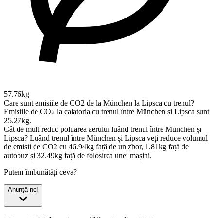
57.76kg
Care sunt emisiile de CO2 de la München la Lipsca cu trenul?
Emisiile de CO2 la calatoria cu trenul între München și Lipsca sunt
25.27kg.
Cât de mult reduc poluarea aerului luând trenul între München și
Lipsca?
Luând trenul între München și Lipsca veți reduce volumul
de emisii de CO2 cu 46.94kg față de un zbor, 1.81kg față de
autobuz și 32.49kg față de folosirea unei mașini.
Putem îmbunătăți ceva?
Anunță-ne!