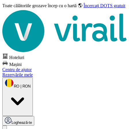
Toate călătoriile grozave
încep cu o hartă 🌎
Încercați DOTS gratuit
Hoteluri
Mașini
Centru de ajutor
Rezervările mele
RO | RON
Loghează-te