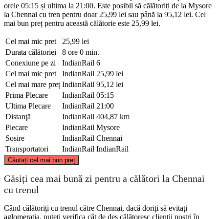
orele 05:15 și ultima la 21:00. Este posibil să călătoriți de la Mysore
la Chennai cu tren pentru doar 25,99 lei sau până la 95,12 lei. Cel
mai bun preț pentru această călătorie este 25,99 lei.
Cel mai mic pret
25,99 lei
Durata călătoriei
8 ore 0 min.
Conexiune pe zi
IndianRail
6
Cel mai mic pret
IndianRail
25,99 lei
Cel mai mare preț
IndianRail
95,12 lei
Prima Plecare
IndianRail
05:15
Ultima Plecare
IndianRail
21:00
Distanţă
IndianRail
404,87 km
Plecare
IndianRail
Mysore
Sosire
IndianRail
Chennai
Transportatori
IndianRail
IndianRail
©
CARTO
, ©
OpenStreetMap
contributors
Căutați cel mai bun preț
Găsiți cea mai bună zi pentru a călători la Chennai
cu trenul
Chennai
Când călătoriți cu trenul către Chennai, dacă doriți să evitați
aglomerația, puteți verifica cât de des călătoresc clienții noștri în