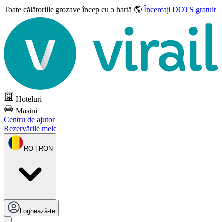
Toate călătoriile grozave
încep cu o hartă 🌎
Încercați DOTS gratuit
Hoteluri
Mașini
Centru de ajutor
Rezervările mele
RO | RON
Loghează-te