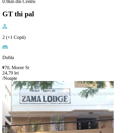
0.9km din Centru
GT thi pal
2 (+1 Copii)
Dubla
70, Moore St
24,79 lei
/Noapte