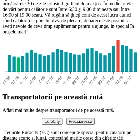
următoarele 30 de zile folosind graficul de mai jos. În medie, orele
de vârf pentru călătorie sunt între 6:30 și 9:00 dimineața sau între
16:00 și 19:00 seara. Vă rugăm să țineți cont de acest lucru atunci
când călătoriți la punctul dvs. de plecare, deoarece este posibil să
aveți nevoie de ceva timp suplimentar pentru a ajunge, în special în
orașele mari!
Transportatorii pe această rută
Aflați mai multe despre transportatorii de pe această rută.
EuroCity
Frecciarossa
Trenurile Eurocity (EC) sunt concepute special pentru călătorii pe
distanțe scurte și lungi, conectând marile orașe din diferite țări