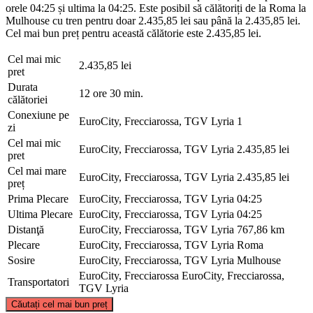
orele 04:25 și ultima la 04:25. Este posibil să călătoriți de la Roma la
Mulhouse cu tren pentru doar 2.435,85 lei sau până la 2.435,85 lei.
Cel mai bun preț pentru această călătorie este 2.435,85 lei.
Cel mai mic
2.435,85 lei
pret
Durata
12 ore 30 min.
călătoriei
Conexiune pe
EuroCity, Frecciarossa, TGV Lyria
1
zi
Cel mai mic
EuroCity, Frecciarossa, TGV Lyria
2.435,85 lei
pret
Cel mai mare
EuroCity, Frecciarossa, TGV Lyria
2.435,85 lei
preț
Prima Plecare
EuroCity, Frecciarossa, TGV Lyria
04:25
Ultima Plecare
EuroCity, Frecciarossa, TGV Lyria
04:25
Distanţă
EuroCity, Frecciarossa, TGV Lyria
767,86 km
Plecare
EuroCity, Frecciarossa, TGV Lyria
Roma
Sosire
EuroCity, Frecciarossa, TGV Lyria
Mulhouse
EuroCity, Frecciarossa
EuroCity, Frecciarossa,
Transportatori
TGV Lyria
©
CARTO
, ©
OpenStreetMap
contributors
Căutați cel mai bun preț