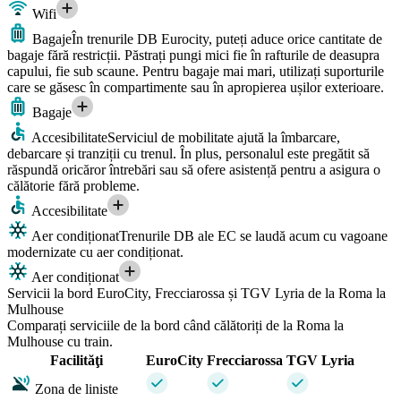
Wifi
Bagaje
În trenurile DB Eurocity, puteți aduce orice cantitate de
bagaje fără restricții. Păstrați pungi mici fie în rafturile de deasupra
capului, fie sub scaune. Pentru bagaje mai mari, utilizați suporturile
care se găsesc în compartimente sau în apropierea ușilor exterioare.
Bagaje
Accesibilitate
Serviciul de mobilitate ajută la îmbarcare,
debarcare și tranziții cu trenul. În plus, personalul este pregătit să
răspundă oricăror întrebări sau să ofere asistență pentru a asigura o
călătorie fără probleme.
Accesibilitate
Aer condiționat
Trenurile DB ale EC se laudă acum cu vagoane
modernizate cu aer condiționat.
Aer condiționat
Servicii la bord EuroCity, Frecciarossa și TGV Lyria de la Roma la
Mulhouse
Comparați serviciile de la bord când călătoriți de la Roma la
Mulhouse cu train.
Facilităţi
EuroCity
Frecciarossa
TGV Lyria
Zona de liniste