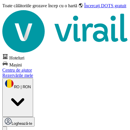
Toate călătoriile grozave
încep cu o hartă 🌎
Încercați DOTS gratuit
Hoteluri
Mașini
Centru de ajutor
Rezervările mele
RO | RON
Loghează-te