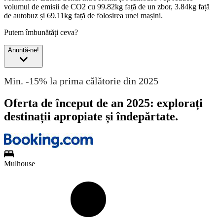
volumul de emisii de CO2 cu 99.82kg față de un zbor, 3.84kg față
de autobuz și 69.11kg față de folosirea unei mașini.
Putem îmbunătăți ceva?
Anunță-ne!
Min. -15% la prima călătorie din 2025
Oferta de început de an 2025: explorați
destinații apropiate și îndepărtate.
Mulhouse