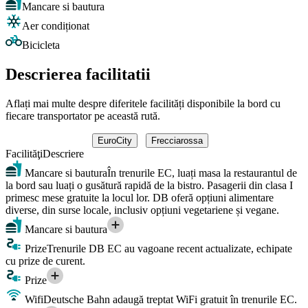
Mancare si bautura
Aer condiționat
Bicicleta
Descrierea facilitatii
Aflați mai multe despre diferitele facilități disponibile la bord cu
fiecare transportator pe această rută.
EuroCity
Frecciarossa
Facilităţi
Descriere
Mancare si bautura
În trenurile EC, luați masa la restaurantul de
la bord sau luați o gusătură rapidă de la bistro. Pasagerii din clasa I
primesc mese gratuite la locul lor. DB oferă opțiuni alimentare
diverse, din surse locale, inclusiv opțiuni vegetariene și vegane.
Mancare si bautura
Prize
Trenurile DB EC au vagoane recent actualizate, echipate
cu prize de curent.
Prize
Wifi
Deutsche Bahn adaugă treptat WiFi gratuit în trenurile EC.