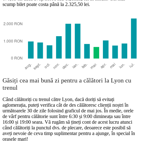
scump bilet poate costa până la 2.325,50 lei.
Santander
Găsiți cea mai bună zi pentru a călători la Lyon cu
trenul
Când călătoriți cu trenul către Lyon, dacă doriți să evitați
aglomerația, puteți verifica cât de des călătoresc clienții noștri în
următoarele 30 de zile folosind graficul de mai jos. În medie, orele
de vârf pentru călătorie sunt între 6:30 și 9:00 dimineața sau între
16:00 și 19:00 seara. Vă rugăm să țineți cont de acest lucru atunci
când călătoriți la punctul dvs. de plecare, deoarece este posibil să
aveți nevoie de ceva timp suplimentar pentru a ajunge, în special în
orașele mari!