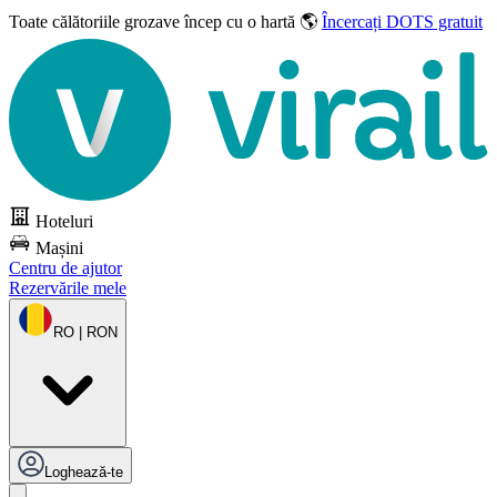
Toate călătoriile grozave
încep cu o hartă 🌎
Încercați DOTS gratuit
Hoteluri
Mașini
Centru de ajutor
Rezervările mele
RO | RON
Loghează-te