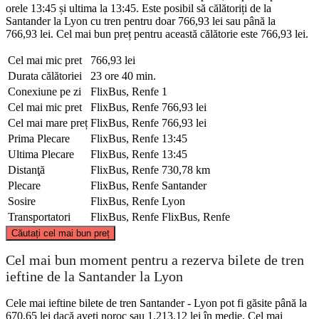
orele 13:45 și ultima la 13:45. Este posibil să călătoriți de la
Santander la Lyon cu tren pentru doar 766,93 lei sau până la
766,93 lei. Cel mai bun preț pentru această călătorie este 766,93 lei.
Cel mai mic pret
766,93 lei
Durata călătoriei
23 ore 40 min.
Conexiune pe zi
FlixBus, Renfe
1
Cel mai mic pret
FlixBus, Renfe
766,93 lei
Cel mai mare preț
FlixBus, Renfe
766,93 lei
Prima Plecare
FlixBus, Renfe
13:45
Ultima Plecare
FlixBus, Renfe
13:45
Distanţă
FlixBus, Renfe
730,78 km
Plecare
FlixBus, Renfe
Santander
Sosire
FlixBus, Renfe
Lyon
Transportatori
FlixBus, Renfe
FlixBus, Renfe
©
CARTO
, ©
OpenStreetMap
contributors
Căutați cel mai bun preț
Cel mai bun moment pentru a rezerva bilete de tren
ieftine de la Santander la Lyon
Lyon
Cele mai ieftine bilete de tren Santander - Lyon pot fi găsite până la
670,65 lei dacă aveți noroc sau 1.213,12 lei în medie. Cel mai