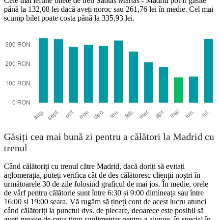
Cele mai ieftine bilete de tren Santas Martas - Madrid pot fi găsite
până la 132,08 lei dacă aveți noroc sau 261,76 lei în medie. Cel mai
scump bilet poate costa până la 335,93 lei.
Madrid
Găsiți cea mai bună zi pentru a călători la Madrid cu
trenul
Când călătoriți cu trenul către Madrid, dacă doriți să evitați
aglomerația, puteți verifica cât de des călătoresc clienții noștri în
următoarele 30 de zile folosind graficul de mai jos. În medie, orele
de vârf pentru călătorie sunt între 6:30 și 9:00 dimineața sau între
16:00 și 19:00 seara. Vă rugăm să țineți cont de acest lucru atunci
când călătoriți la punctul dvs. de plecare, deoarece este posibil să
aveți nevoie de ceva timp suplimentar pentru a ajunge, în special în