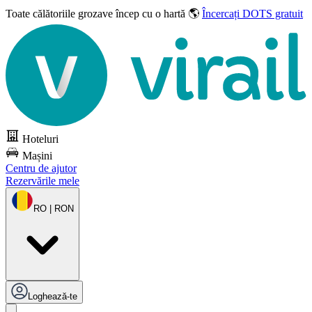
Toate călătoriile grozave
încep cu o hartă 🌎
Încercați DOTS gratuit
Hoteluri
Mașini
Centru de ajutor
Rezervările mele
RO | RON
Loghează-te