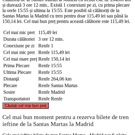
și durează 3 ore 12 min.. Există 1 conexiuni pe zi, cu prima plecare
la orele 15:55 și ultima la 15:55. Este posibil să călătoriți de la
Santas Martas la Madrid cu tren pentru doar 115,49 lei sau până la
150,14 lei. Cel mai bun preț pentru această călătorie este 115,49 lei.
Cel mai mic pret
115,49 lei
Durata călătoriei
3 ore 12 min.
Conexiune pe zi
Renfe
1
Cel mai mic pret
Renfe
115,49 lei
Cel mai mare preț
Renfe
150,14 lei
Prima Plecare
Renfe
15:55
Ultima Plecare
Renfe
15:55
Distanţă
Renfe
264,06 km
Plecare
Renfe
Santas Martas
Sosire
Renfe
Madrid
Transportatori
Renfe
Renfe
©
CARTO
, ©
OpenStreetMap
contributors
Căutați cel mai bun preț
Santas Martas
Cel mai bun moment pentru a rezerva bilete de tren
ieftine de la Santas Martas la Madrid