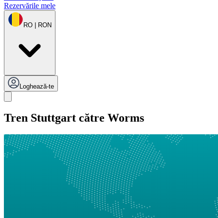
Rezervările mele
RO | RON
Loghează-te
Tren Stuttgart către Worms