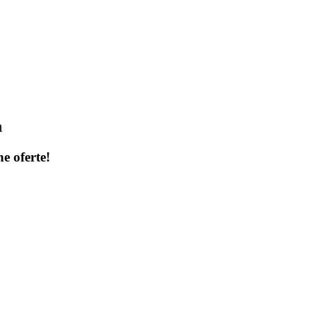
a
ne oferte!