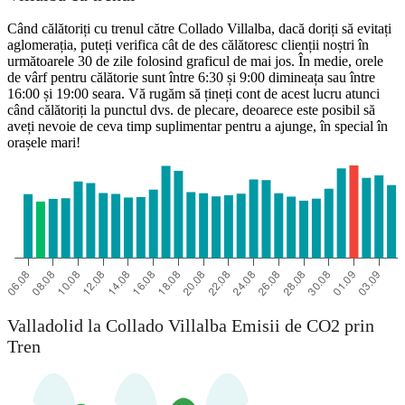
Când călătoriți cu trenul către Collado Villalba, dacă doriți să evitați
aglomerația, puteți verifica cât de des călătoresc clienții noștri în
următoarele 30 de zile folosind graficul de mai jos. În medie, orele
de vârf pentru călătorie sunt între 6:30 și 9:00 dimineața sau între
16:00 și 19:00 seara. Vă rugăm să țineți cont de acest lucru atunci
când călătoriți la punctul dvs. de plecare, deoarece este posibil să
aveți nevoie de ceva timp suplimentar pentru a ajunge, în special în
orașele mari!
Collado Villalba
Valladolid la Collado Villalba Emisii de CO2 prin
Tren