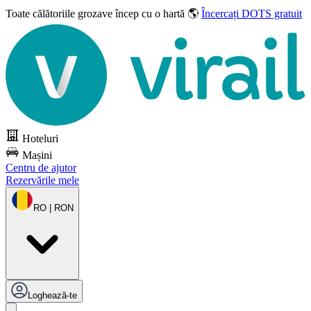
Toate călătoriile grozave
încep cu o hartă 🌎
Încercați DOTS gratuit
Hoteluri
Mașini
Centru de ajutor
Rezervările mele
RO | RON
Loghează-te