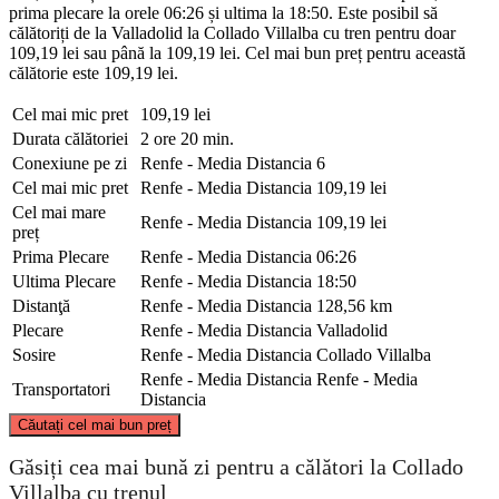
prima plecare la orele 06:26 și ultima la 18:50. Este posibil să
călătoriți de la Valladolid la Collado Villalba cu tren pentru doar
109,19 lei sau până la 109,19 lei. Cel mai bun preț pentru această
călătorie este 109,19 lei.
Cel mai mic pret
109,19 lei
Durata călătoriei
2 ore 20 min.
Conexiune pe zi
Renfe - Media Distancia
6
Cel mai mic pret
Renfe - Media Distancia
109,19 lei
Cel mai mare
Renfe - Media Distancia
109,19 lei
preț
Prima Plecare
Renfe - Media Distancia
06:26
Ultima Plecare
Renfe - Media Distancia
18:50
Distanţă
Renfe - Media Distancia
128,56 km
Plecare
Renfe - Media Distancia
Valladolid
Sosire
Renfe - Media Distancia
Collado Villalba
Renfe - Media Distancia
Renfe - Media
Transportatori
Distancia
©
CARTO
, ©
OpenStreetMap
contributors
Căutați cel mai bun preț
Valladolid
Găsiți cea mai bună zi pentru a călători la Collado
Villalba cu trenul