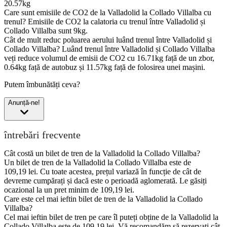
20.57kg
Care sunt emisiile de CO2 de la Valladolid la Collado Villalba cu
trenul?
Emisiile de CO2 la calatoria cu trenul între Valladolid și
Collado Villalba sunt 9kg.
Cât de mult reduc poluarea aerului luând trenul între Valladolid și
Collado Villalba?
Luând trenul între Valladolid și Collado Villalba
veți reduce volumul de emisii de CO2 cu 16.71kg față de un zbor,
0.64kg față de autobuz și 11.57kg față de folosirea unei mașini.
Putem îmbunătăți ceva?
Anunță-ne!
întrebări frecvente
Cât costă un bilet de tren de la Valladolid la Collado Villalba?
Un bilet de tren de la Valladolid la Collado Villalba este de
109,19 lei. Cu toate acestea, prețul variază în funcție de cât de
devreme cumpărați și dacă este o perioadă aglomerată. Le găsiți
ocazional la un pret minim de 109,19 lei.
Care este cel mai ieftin bilet de tren de la Valladolid la Collado
Villalba?
Cel mai ieftin bilet de tren pe care îl puteți obține de la Valladolid la
Collado Villalba este de 109,19 lei. Vă recomandăm să rezervați cât