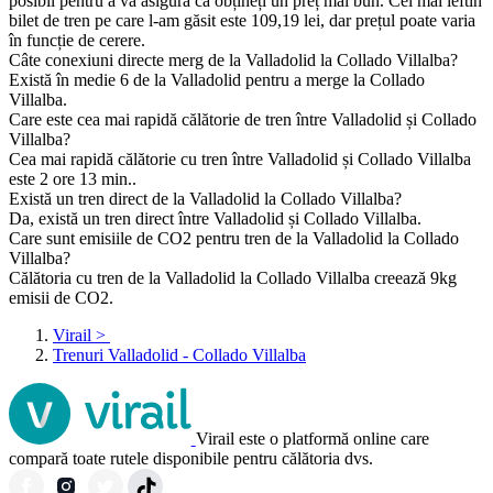
posibil pentru a vă asigura că obțineți un preț mai bun. Cel mai ieftin
bilet de tren pe care l-am găsit este 109,19 lei, dar prețul poate varia
în funcție de cerere.
Câte conexiuni directe merg de la Valladolid la Collado Villalba?
Există în medie 6 de la Valladolid pentru a merge la Collado
Villalba.
Care este cea mai rapidă călătorie de tren între Valladolid și Collado
Villalba?
Cea mai rapidă călătorie cu tren între Valladolid și Collado Villalba
este 2 ore 13 min..
Există un tren direct de la Valladolid la Collado Villalba?
Da, există un tren direct între Valladolid și Collado Villalba.
Care sunt emisiile de CO2 pentru tren de la Valladolid la Collado
Villalba?
Călătoria cu tren de la Valladolid la Collado Villalba creează 9kg
emisii de CO2.
Virail
>
Trenuri Valladolid - Collado Villalba
Virail este o platformă online care
compară toate rutele disponibile pentru călătoria dvs.