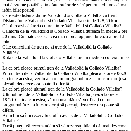
mai devreme posibil și în afara orelor de vârf pentru a obține cel mai
ieftin bilet posibil.
Care este distanța dintre Valladolid și Collado Villalba cu tren?
Distanța între Valladolid și Collado Villalba este de 128,56 km.
Cât durează călătoria cu tren între Valladolid și Collado Villalba?
Călătoria de la Valladolid la Collado Villalba durează în medie 2 ore
20 min.. Cu toate acestea, cea mai rapidă opțiune durează 2 ore 13
min..
Câte conexiuni de tren pe zi trec de la Valladolid la Collado
Villalba?
Ruta de la Valladolid la Collado Villalba are în medie 6 conexiuni pe
zi.
La ce oră pleace primul tren de la Valladolid la Collado Villalba?
Primul tren de la Valladolid la Collado Villalba pleacă la orele 06:26.
Cu toate acestea, verificați cu noi programul în ziua în care doriți să
plecați, deoarece ora poate fi diferită.
La ce oră pleacă ultimul tren de la Valladolid la Collado Villalba?
Ultimul tren de la Valladolid la Collado Villalba pleacă la orele
18:50. Cu toate acestea, vă recomandăm să verificați cu noi
programul în ziua în care doriți să plecați, deoarece ora poate să
difere.
Ar trebui să îmi rezerv biletul în avans de la Valladolid la Collado
Villalba?
Dacă puteți, vă recomandăm să vă rezervați biletul cât mai devreme