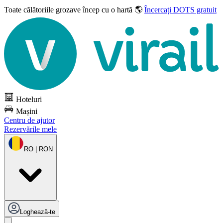
Toate călătoriile grozave
încep cu o hartă 🌎
Încercați DOTS gratuit
Hoteluri
Mașini
Centru de ajutor
Rezervările mele
RO | RON
Loghează-te