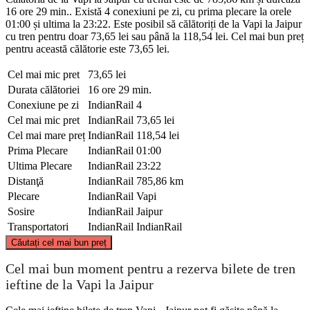
16 ore 29 min.. Există 4 conexiuni pe zi, cu prima plecare la orele
01:00 și ultima la 23:22. Este posibil să călătoriți de la Vapi la Jaipur
cu tren pentru doar 73,65 lei sau până la 118,54 lei. Cel mai bun preț
pentru această călătorie este 73,65 lei.
Cel mai mic pret
73,65 lei
Durata călătoriei
16 ore 29 min.
Conexiune pe zi
IndianRail
4
Cel mai mic pret
IndianRail
73,65 lei
Cel mai mare preț
IndianRail
118,54 lei
Prima Plecare
IndianRail
01:00
Ultima Plecare
IndianRail
23:22
Distanţă
IndianRail
785,86 km
Plecare
IndianRail
Vapi
Sosire
IndianRail
Jaipur
Transportatori
IndianRail
IndianRail
©
CARTO
, ©
OpenStreetMap
contributors
Căutați cel mai bun preț
Jaipur
Cel mai bun moment pentru a rezerva bilete de tren
ieftine de la Vapi la Jaipur