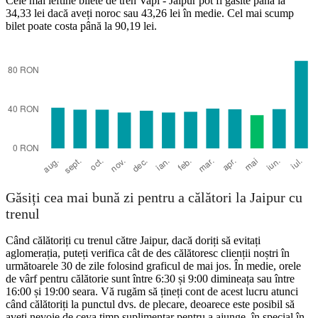
Cele mai ieftine bilete de tren Vapi - Jaipur pot fi găsite până la
34,33 lei dacă aveți noroc sau 43,26 lei în medie. Cel mai scump
bilet poate costa până la 90,19 lei.
Vapi
Găsiți cea mai bună zi pentru a călători la Jaipur cu
trenul
Când călătoriți cu trenul către Jaipur, dacă doriți să evitați
aglomerația, puteți verifica cât de des călătoresc clienții noștri în
următoarele 30 de zile folosind graficul de mai jos. În medie, orele
de vârf pentru călătorie sunt între 6:30 și 9:00 dimineața sau între
16:00 și 19:00 seara. Vă rugăm să țineți cont de acest lucru atunci
când călătoriți la punctul dvs. de plecare, deoarece este posibil să
aveți nevoie de ceva timp suplimentar pentru a ajunge, în special în