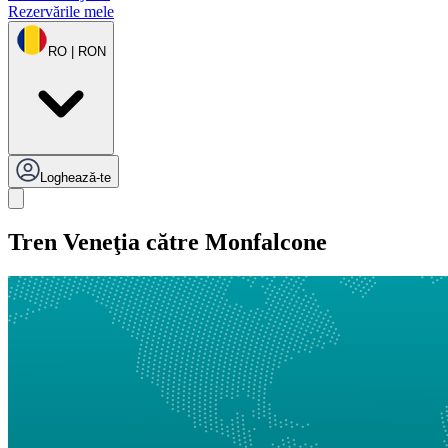
Rezervările mele
RO | RON
Loghează-te
Tren Veneţia către Monfalcone